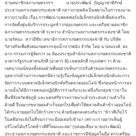
ข่ายสมาชิกสภา​เกษตรกร​ฯ นายประพัฒน์ ปัญญาชาติรักษ์
ประธานสภาเกษตรกรแห่งชาติ กล่าวภายหลังเป็นพยานในการลงนาม
ความร่วมมือ​ เรื่อง การพัฒนาแพลตฟอร์มอิเล็กทรอนิกส์เพื่อส่งเสริม
การจัดตั้งศูนย์บริการประมูลข้าวกลุ่มเกษตรกร และเครือข่ายสมาชิก
สภาเกษตรกรแห่งชาติ ระหว่าง สำนักงานสภาเกษตรกรแห่งชาติ โดย
นายรัตนะ สวามีชัย เลขาธิการสภาเกษตรกรแห่งชาติ กับ บริษัท
วิสาหกิจเพื่อสังคมเกษตรกรลุ่มน้ำปากพนัง จำกัด โดย นายณรงค์ คง
มาก กรรมการผู้จัดการ ณ ห้องประชุมสำนักงานสภาเกษตรกรแห่งชาติ
อาคารรัฐประศาสนภักดี (อาคาร B) เขตหลักสี่ กรุงเทพฯ​ ว่า​ ด้วย
เจตนารมณ์ของทั้งสองฝ่ายคืออยากเห็นการปรับตัวของเกษตรกรและ
บุคลากรด้านการเกษตรมีความรู้เรื่องข้อมูลทางอิเล็กทรอนิกส์และการ
จัดการระบบตลาดอิเล็กทรอนิกส์หรือตลาดออนไลน์ ซึ่งก่อนหน้าการลง
นามนั้นได้มีการทดลองปฏิบัติการร่วมกันระยะหนึ่งกับกลุ่มชาวนาใน
พื้นที่จังหวัดชัยภูมิ และนครศรีธรรมราชมาแล้วประสบความสำเร็จ
ด้วยดี จึงอยากขยายผลสำเร็จออกไป​เพื่อทำให้ตลาดสินค้าข้าวออนไลน์
ได้กระจายออกไปให้กว้างขวาง​ ด้วยข้อตกลงตรงกันว่า “ข้าวที่เก็บไว้
ในสต๊อกจะยังไม่สีจนกว่าจะมีออเดอร์เข้ามา เพราะเราอยากเห็นผู้
บริโภคได้บริโภคข้าวที่สีใหม่และสด” (ปล่อย​เสียง​ นายป​ระพัฒน์)​
ประธานสภา​เกษตรกร​แห่งชาติ แนะราชการมีข้อมูลในมือ ควรเตรียม