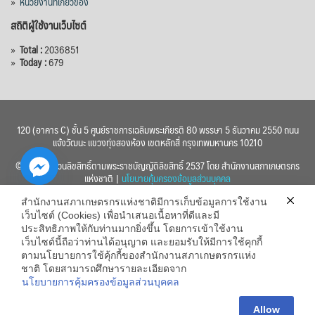
»
หน่วยงานที่เกี่ยวข้อง
สถิติผู้ใช้งานเว็บไซต์
»
Total :
2036851
»
Today :
679
120 (อาคาร C) ชั้น 5 ศูนย์ราชการเฉลิมพระเกียรติ 80 พรรษา 5 ธันวาคม 2550 ถนน
แจ้งวัฒนะ แขวงทุ่งสองห้อง เขตหลักสี่ กรุงเทพมหานคร 10210
© 2560 สงวนลิขสิทธิ์ตามพระราชบัญญัติลิขสิทธิ์ 2537 โดย สำนักงานสภาเกษตรกร
แห่งชาติ |
นโยบายคุ้มครองข้อมูลส่วนบุคคล
สำนักงานสภาเกษตรกรแห่งชาติมีการเก็บข้อมูลการใช้งาน
เว็บไซต์ (Cookies) เพื่อนำเสนอเนื้อหาที่ดีและมี
ประสิทธิภาพให้กับท่านมากยิ่งขึ้น โดยการเข้าใช้งาน
เว็บไซต์นี้ถือว่าท่านได้อนุญาต และยอมรับให้มีการใช้คุกกี้
chaty
ตามนโยบายการใช้คุ้กกี้ของสำนักงานสภาเกษตรกรแห่ง
ชาติ โดยสามารถศึกษารายละเอียดจาก
Hide
นโยบายการคุ้มครองข้อมูลส่วนบุคคล
Allow