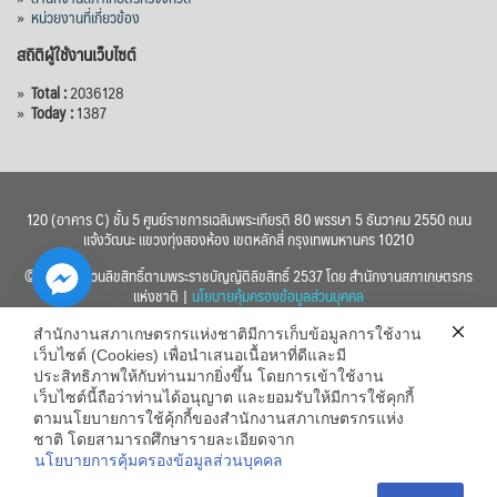
»
หน่วยงานที่เกี่ยวข้อง
สถิติผู้ใช้งานเว็บไซต์
»
Total :
2036128
»
Today :
1387
120 (อาคาร C) ชั้น 5 ศูนย์ราชการเฉลิมพระเกียรติ 80 พรรษา 5 ธันวาคม 2550 ถนน
แจ้งวัฒนะ แขวงทุ่งสองห้อง เขตหลักสี่ กรุงเทพมหานคร 10210
© 2560 สงวนลิขสิทธิ์ตามพระราชบัญญัติลิขสิทธิ์ 2537 โดย สำนักงานสภาเกษตรกร
แห่งชาติ |
นโยบายคุ้มครองข้อมูลส่วนบุคคล
สำนักงานสภาเกษตรกรแห่งชาติมีการเก็บข้อมูลการใช้งาน
เว็บไซต์ (Cookies) เพื่อนำเสนอเนื้อหาที่ดีและมี
ประสิทธิภาพให้กับท่านมากยิ่งขึ้น โดยการเข้าใช้งาน
เว็บไซต์นี้ถือว่าท่านได้อนุญาต และยอมรับให้มีการใช้คุกกี้
chaty
ตามนโยบายการใช้คุ้กกี้ของสำนักงานสภาเกษตรกรแห่ง
ชาติ โดยสามารถศึกษารายละเอียดจาก
Hide
นโยบายการคุ้มครองข้อมูลส่วนบุคคล