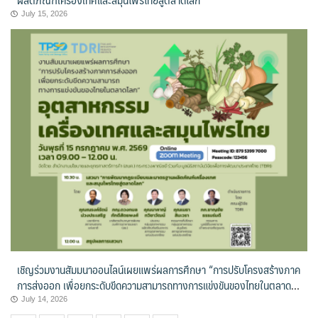
July 15, 2026
เชิญร่วมงานสัมมนาออนไลน์เผยแพร่ผลการศึกษา “การปรับโครงสร้างภาค
การส่งออก เพื่อยกระดับขีดความสามารถทางการแข่งขันของไทยในตลาด
โลก” หัวข้อ : อุตสาหกรรมเครื่องเทศและสมุนไพรไทย
July 14, 2026