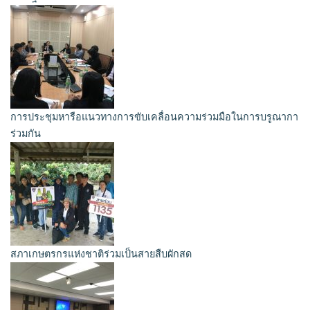
การประชุมหารือแนวทางการขับเคลื่อนความร่วมมือในการบรูณากา
ร่วมกัน
สภาเกษตรกรแห่งชาติร่วมเป็นสายสืบผักสด