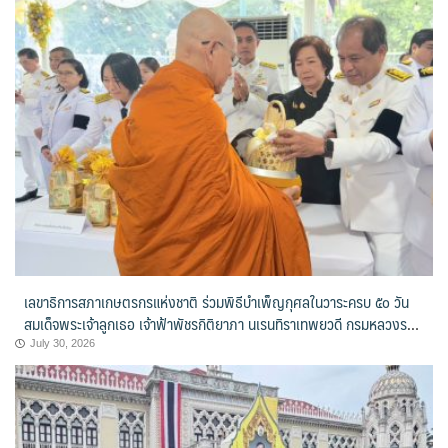
เลขาธิการสภาเกษตรกรแห่งชาติ ร่วมพิธีบำเพ็ญกุศลในวาระครบ ๕๐ วัน
สมเด็จพระเจ้าลูกเธอ เจ้าฟ้าพัชรกิติยาภา นเรนทิราเทพยวดี กรมหลวงราช
สาริณีสิริพัชร มหาวัชรราชธิดา
July 30, 2026