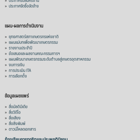
»
ประกาศจัดซื้อจัดจ้าง
แผน-ผลการดำเนินงาน
»
ยุทธศาสตร์สภาเกษตรกรแห่งชาติ
»
แผนแม่บทเพื่อพัฒนาเกษตรกรรม
»
รายงานประจำปี
»
ข้อเสนอและผลงานคณะกรรมการฯ
»
แผนพัฒนาเกษตรกรรมระดับตำบลสู่เกษตรอุตสาหกรรม
»
งบการเงิน
»
การประเมิน ITA
»
การเลือกตั้ง
ข้อมูลเผยแพร่
»
สื่อมัลติมีเดีย
»
สื่อวิดีโอ
»
สื่อเสียง
»
สื่อสิ่งพิมพ์
»
ดาวน์โหลดเอกสาร
ร้องเรียนการทุจริตและประพฤติมิชอบ