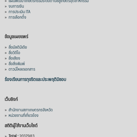
»
แผนพัฒนาเกษตรกรรมระดับตำบลสู่เกษตรอุตสาหกรรม
»
งบการเงิน
»
การประเมิน ITA
»
การเลือกตั้ง
ข้อมูลเผยแพร่
»
สื่อมัลติมีเดีย
»
สื่อวิดีโอ
»
สื่อเสียง
»
สื่อสิ่งพิมพ์
»
ดาวน์โหลดเอกสาร
ร้องเรียนการทุจริตและประพฤติมิชอบ
เว็บลิงก์
»
สำนักงานสภาเกษตรกรจังหวัด
»
หน่วยงานที่เกี่ยวข้อง
สถิติผู้ใช้งานเว็บไซต์
»
Total :
2037983