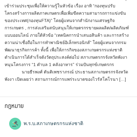
เข้าร่วมประชุมเพื่อให้ความรู้ในหัวข้อ เรื่อง อาทิ “กองทุนปรับ
โครงสร้างการผลิตภาคเกษตรเพื่อเพิ่มขีดความสามารถการแข่งขัน
ของประเทศ(กองทุนFTA)” โดยผู้แทนจากสำนักงานเศรษฐกิจ
การเกษตร , การส่งเสริมสนับสนุนให้เกษตรกรขายผลผลิต/ผลิตภัณฑ์
แบบออนไลน์ ภายใต้หัวข้อ “เทคนิคการนำเสนอสินค้า และการสร้าง
ความน่าเชื่อถือในการทำพาณิชย์อิเล็กทรอนิกส์” โดยผู้แทนจากกรม
พัฒนาธุรกิจการค้า ทั้งนี้ เพื่อให้ภารกิจของสภาเกษตรกรแห่งชาติ
ดำเนินการได้สำเร็จดังวัตถุประสงค์ต่อไป สภาเกษตรกรจังหวัดพังงา
หนุนโครงการ “1 ตำบล 1 คลังอาหาร” ร่วมปันทุกข์เกษตรกร
นายธีรพงศ์ ตันติเพชราภรณ์ ประธานสภาเกษตรกรจังหวัด
พังงา เปิดเผยว่า สถานการณ์การแพร่ระบาดของไวรัสโคโรนา […]
กฎหมาย
พ.ร.บ.สภาเกษตรกรแห่งชาติ