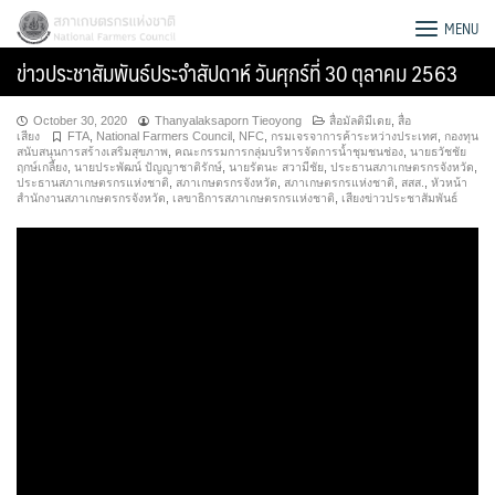
Skip
สภาเกษตรกรแห่งชาติ
MENU
to
ข่าวประชาสัมพันธ์ประจำสัปดาห์ วันศุกร์ที่ 30 ตุลาคม 2563
content
October 30, 2020
Thanyalaksaporn Tieoyong
สื่อมัลติมีเดย
,
สื่อ
เสียง
FTA
,
National Farmers Council
,
NFC
,
กรมเจรจาการค้าระหว่างประเทศ
,
กองทุน
สนับสนุนการสร้างเสริมสุขภาพ
,
คณะกรรมการกลุ่มบริหารจัดการน้ำชุมชนช่อง
,
นายธวัชชัย
ฤกษ์เกลี้ยง
,
นายประพัฒน์ ปัญญาชาติรักษ์
,
นายรัตนะ สวามีชัย
,
ประธานสภาเกษตรกรจังหวัด
,
ประธานสภาเกษตรกรแห่งชาติ
,
สภาเกษตรกรจังหวัด
,
สภาเกษตรกรแห่งชาติ
,
สสส.
,
หัวหน้า
สำนักงานสภาเกษตรกรจังหวัด
,
เลขาธิการสภาเกษตรกรแห่งชาติ
,
เสียงข่าวประชาสัมพันธ์
Search
for: