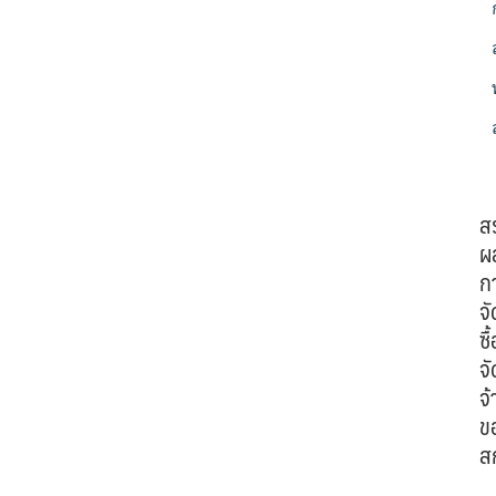
ส
ผ
ก
จั
ซื้
จั
จ้
ข
ส