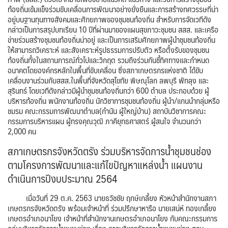
ท้องถิ่นเข้มแข็งร่วมขับเคลื่อนการพัฒนาอย่างยั่งยืนและการสร้างทศวรรษที่น่า
อยู่บนฐานทุนทางสังคมและศักยภาพของชุมชนท้องถิ่น สำหรับการจัดเวทีดัง
กล่าวเป็นการสรุปบทเรียน 10 ปีที่ผ่านมาของแผนสุขภาวะชุมชน สสส. และเครือ
ข่ายร่วมสร้างชุมชนท้องถิ่นน่าอยู่ และเป็นการเสริมศักยภาพผู้นำชุมชนท้องถิ่น
ให้สามารถวิเคราะห์ และสังเคราะห์รูปธรรมการปรับตัว หรือตั้งรับของชุมชน
ท้องถิ่นทั้งในสถานการณ์ทั่วไปและวิกฤต รวมถึงร่วมกันชี้ทิศทางและกำหนด
อนาคตโดยองค์กรหลักในพื้นที่ขับเคลื่อน ซึ่งสภาเกษตรกรแห่งชาติ ได้ขับ
เคลื่อนงานร่วมกับสสส.ในพื้นที่จังหวัดสุโขทัย พิษณุโลก ลพบุรี พัทลุง และ
สุรินทร์ โดยเวทีดังกล่าวมีผู้นำชุมชนท้องถิ่นกว่า 600 ตำบล ประกอบด้วย ผู้
บริหารท้องถิ่น พนักงานท้องถิ่น นักวิชาการชุมชนท้องถิ่น ผู้นำ/แกนนำกลุ่มหรือ
ชมรม คณะกรรมการพัฒนาตำบล(กำนัน ผู้ใหญ่บ้าน) สถาบันวิชาการคณะ
กรรมการบริหารแผน ผู้ทรงคุณวุฒิ ภาคียุทธศาสตร์ ผู้สนใจ จำนวนกว่า
2,000 คน
สภาเกษตรกรจังหวัดตรัง ร่วมบริหารจัดการน้ำชุมชนช่อง
ตามโครงการพัฒนาและแก้ไขปัญหาแหล่งน้ำ แผนงาน
ดำเนินการปีงบประมาณ 2564
เมื่อวันที่ 29 ต.ค. 2563 นายธวัชชัย ฤกษ์เกลี้ยง หัวหน้าสำนักงานสภา
เกษตรกรจังหวัดตรัง พร้อมเจ้าหน้าที่ ร่วมปรึกษาหารือ นายเสน่ห์ ทองเกลี้ยง
เกษตรอำเภอนาโยง เจ้าหน้าที่สำนักงานเกษตรอำเภอนาโยง กับคณะกรรมการ