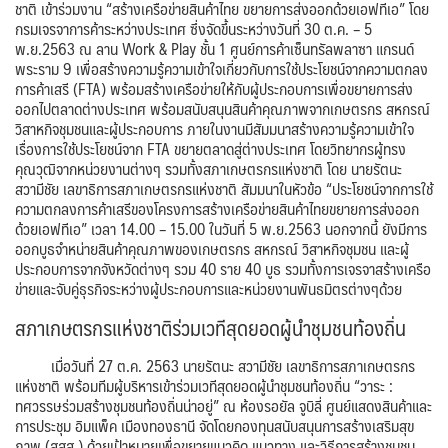
ชาติ เข้าร่วมงาน “สร้างเครือข่ายสินค้าไทย ขยายการส่งออกด้วยเอฟทีเอ” โดย
กรมเจรจาการค้าระหว่างประเทศ ซึ่งจัดขึ้นระหว่างวันที่ 30 ต.ค. – 5
พ.ย.2563 ณ ลาน Work & Play ชั้น 1 ศูนย์การค้าเซ็นทรัลพลาซา แกรนด์
พระราม 9 เพื่อสร้างความรู้ความเข้าใจเกี่ยวกับการใช้ประโยชน์จากความตกลง
การค้าเสรี (FTA) พร้อมสร้างเครือข่ายให้กับผู้ประกอบการเพื่อขยายการส่ง
ออกไปตลาดต่างประเทศ พร้อมสนับสนุนสินค้าคุณภาพจากเกษตรกร สหกรณ์
วิสาหกิจชุมชนและผู้ประกอบการ ภายในงานมีสัมมนาสร้างความรู้ความเข้าใจ
เรื่องการใช้ประโยชน์จาก FTA ขยายตลาดสู่ต่างประเทศ โดยวิทยากรผู้ทรง
คุณวุฒิจากหน่วยงานต่างๆ รวมทั้งสภาเกษตรกรแห่งชาติ โดย นายรัตนะ
สวามีชัย เลขาธิการสภาเกษตรกรแห่งชาติ สัมมนาในหัวข้อ “ประโยชน์จากการใช้
ความตกลงการค้าเสรีของโครงการสร้างเครือข่ายสินค้าไทยขยายการส่งออก
ด้วยเอฟทีเอ” เวลา 14.00 – 15.00 ในวันที่ 5 พ.ย.2563 นอกจากนี้ ยังมีการ
ออกบูธจำหน่ายสินค้าคุณภาพของเกษตรกร สหกรณ์ วิสาหกิจชุมชน และผู้
ประกอบการจากจังหวัดต่างๆ รวม 40 ราย 40 บูธ รวมทั้งการเจรจาสร้างเครือ
ข่ายและจับคู่ธุรกิจระหว่างผู้ประกอบการและหน่วยงานพันธมิตรต่างๆด้วย
สภาเกษตรกรแห่งชาติร่วมเวทีสุดยอดผู้นำชุมชนท้องถิ่น
เมื่อวันที่ 27 ต.ค. 2563 นายรัตนะ สวามีชัย เลขาธิการสภาเกษตรกร
แห่งชาติ พร้อมทีมผู้บริหารเข้าร่วมเวทีสุดยอดผู้นำชุมชนท้องถิ่น “วาระ :
ทศวรรษร่วมสร้างชุมชนท้องถิ่นน่าอยู่” ณ ห้องรอยัล จูบิลี่ ศูนย์แสดงสินค้าและ
การประชุม อิมแพ็ค เมืองทองธานี จัดโดยกองทุนสนับสนุนการสร้างเสริมสุข
ภาพ (สสส.) ด้วยเป้าหมายเพื่อขยายแนวคิด แนวทาง และวิธีการสร้างชุมชน