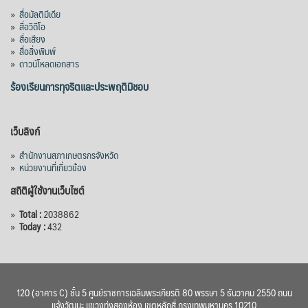
»
สื่อมัลติมีเดีย
»
สื่อวิดีโอ
»
สื่อเสียง
»
สื่อสิ่งพิมพ์
»
ดาวน์โหลดเอกสาร
ร้องเรียนการทุจริตและประพฤติมิชอบ
เว็บลิงก์
»
สำนักงานสภาเกษตรกรจังหวัด
»
หน่วยงานที่เกี่ยวข้อง
สถิติผู้ใช้งานเว็บไซต์
»
Total :
2038862
»
Today :
432
120 (อาคาร C) ชั้น 5 ศูนย์ราชการเฉลิมพระเกียรติ 80 พรรษา 5 ธันวาคม 2550 ถนน
แจ้งวัฒนะ แขวงทุ่งสองห้อง เขตหลักสี่ กรุงเทพมหานคร 10210