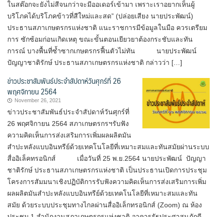
ในสต๊อกจะยังไม่สีจนกว่าจะมีออเดอร์เข้ามา เพราะเราอยากเห็นผู้
บริโภคได้บริโภคข้าวที่สีใหม่และสด” (ปล่อย​เสียง​ นายป​ระพัฒน์)​
ประธานสภา​เกษตรกร​แห่งชาติ แนะราชการมีข้อมูลในมือ ควรเตรียม
การ ซักซ้อมก่อนเกิดเหตุ ขณะขั้นตอนเยียวยาต้องกระชับและทัน
การณ์ บางพื้นที่ซ้ำซากเกษตรกรฟื้นตัวไม่ทัน นายประพัฒน์​
ปัญญา​ชาติ​รักษ์​ ประธาน​สภา​เกษตรกร​แห่งชาติ​ กล่าวว่า […]
ข่าวประชาสัมพันธ์ประจำสัปดาห์วันศุกร์ที่ 26
พฤศจิกายน 2564
November 26, 2021
ข่าวประชาสัมพันธ์ประจำสัปดาห์วันศุกร์ที่
26 พฤศจิกายน 2564 สภาเกษตรกรฯรับฟัง
ความคิดเห็นการส่งเสริมการเพิ่มผลผลิตมัน
สำปะหลังแบบอินทรีย์ด้วยเทคโนโลยีที่เหมาะสมและทันสมัยผ่านระบบ
สื่ออิเล็คทรอนิกส์ เมื่อวันที่ 25 พ.ย.2564 นายประพัฒน์ ปัญญา
ชาติรักษ์ ประธานสภาเกษตรกรแห่งชาติ เป็นประธานเปิดการประชุม
โครงการสัมมนาเชิงปฏิบัติการรับฟังความคิดเห็นการส่งเสริมการเพิ่ม
ผลผลิตมันสำปะหลังแบบอินทรีย์ด้วยเทคโนโลยีที่เหมาะสมและทัน
สมัย ด้วยระบบประชุมทางไกลผ่านสื่ออิเล็กทรอนิกส์ (Zoom) ณ ห้อง
ประชุม 1 สำนักงานสภาเกษตรกรแห่งชาติ อาคารรัฐประศาสนภักดี