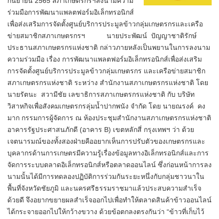
กันยายน 2565 สภาเกษตรกรฯลงนามความ
ร่วมมือการพัฒนาแพลตฟอร์มอิเล็กทรอนิกส์
เพื่อส่งเสริมการจัดตั้งศูนย์บริการประมูลข้าวกลุ่มเกษตรกรและเครือ
ข่ายสมาชิกสภา​เกษตรกร​ฯ นายประพัฒน์ ปัญญาชาติรักษ์
ประธานสภาเกษตรกรแห่งชาติ กล่าวภายหลังเป็นพยานในการลงนาม
ความร่วมมือ​ เรื่อง การพัฒนาแพลตฟอร์มอิเล็กทรอนิกส์เพื่อส่งเสริม
การจัดตั้งศูนย์บริการประมูลข้าวกลุ่มเกษตรกร และเครือข่ายสมาชิก
สภาเกษตรกรแห่งชาติ ระหว่าง สำนักงานสภาเกษตรกรแห่งชาติ โดย
นายรัตนะ สวามีชัย เลขาธิการสภาเกษตรกรแห่งชาติ กับ บริษัท
วิสาหกิจเพื่อสังคมเกษตรกรลุ่มน้ำปากพนัง จำกัด โดย นายณรงค์ คง
มาก กรรมการผู้จัดการ ณ ห้องประชุมสำนักงานสภาเกษตรกรแห่งชาติ
อาคารรัฐประศาสนภักดี (อาคาร B) เขตหลักสี่ กรุงเทพฯ​ ว่า​ ด้วย
เจตนารมณ์ของทั้งสองฝ่ายคืออยากเห็นการปรับตัวของเกษตรกรและ
บุคลากรด้านการเกษตรมีความรู้เรื่องข้อมูลทางอิเล็กทรอนิกส์และการ
จัดการระบบตลาดอิเล็กทรอนิกส์หรือตลาดออนไลน์ ซึ่งก่อนหน้าการลง
นามนั้นได้มีการทดลองปฏิบัติการร่วมกันระยะหนึ่งกับกลุ่มชาวนาใน
พื้นที่จังหวัดชัยภูมิ และนครศรีธรรมราชมาแล้วประสบความสำเร็จ
ด้วยดี จึงอยากขยายผลสำเร็จออกไป​เพื่อทำให้ตลาดสินค้าข้าวออนไลน์
ได้กระจายออกไปให้กว้างขวาง​ ด้วยข้อตกลงตรงกันว่า “ข้าวที่เก็บไว้