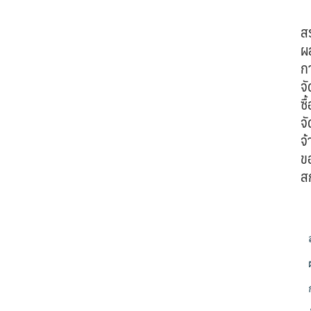
ส
ผ
ก
จั
ซื้
จั
จ้
ข
ส