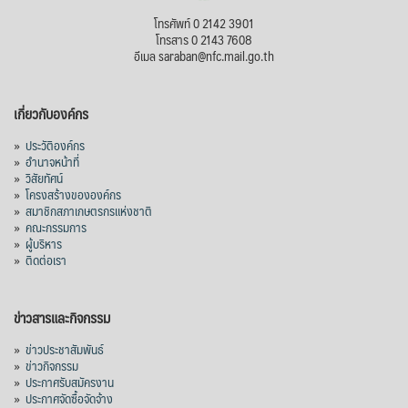
โทรศัพท์ 0 2142 3901
โทรสาร 0 2143 7608
อีเมล saraban@nfc.mail.go.th
เกี่ยวกับองค์กร
»
ประวัติองค์กร
»
อำนาจหน้าที่
»
วิสัยทัศน์
»
โครงสร้างขององค์กร
»
สมาชิกสภาเกษตรกรแห่งชาติ
»
คณะกรรมการ
»
ผู้บริหาร
»
ติดต่อเรา
ข่าวสารและกิจกรรม
»
ข่าวประชาสัมพันธ์
»
ข่าวกิจกรรม
»
ประกาศรับสมัครงาน
»
ประกาศจัดซื้อจัดจ้าง