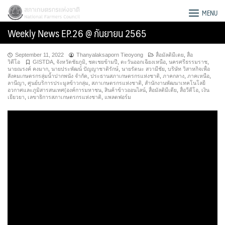
Skip
สภาเกษตรกรแห่งชาติ
MENU
to
Weekly News EP.26 @ กันยายน 2565
content
September 11, 2022
Thanyalaksaporn Tieoyong
สื่อมัลติมีเดย
,
สื่อ
วิดีโอ
GISTDA
,
จังหวัดชัยภูมิ
,
ชดเชยข้ามปี
,
ตะวันออกเฉียงเหนือ
,
นครศรีธรรมราช
,
นายณรงค์ คงมาก
,
นายประพัฒน์ ปัญญาชาติรักษ์
,
นายรัตนะ สวามีชัย
,
บริษัท วิสาหกิจเพื่อ
สังคมเกษตรกรลุ่มน้ำปากพนัง จำกัด
,
ประธานสภาเกษตรกรแห่งชาติ
,
ภาคกลาง
,
ภาคเหนือ
,
ลานีญา
,
ศูนย์บริการประมูลข้าวกลุ่ม
,
สภาเกษตรกรแห่งชาติ
,
สำนักงานพัฒนาเทคโนโลยี
อวกาศและภูมิสารสนเทศ(องค์การมหาชน
,
สินค้าข้าวออนไลน์
,
สื่อมัลติมีเดีย
,
สื่อวีดีโอ
,
เงิน
เยียวยา
,
เลขาธิการสภาเกษตรกรแห่งชาติ
,
แพลตฟอร์ม
Search
for: