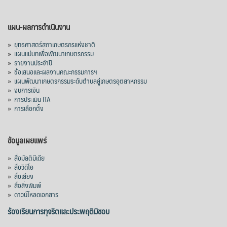
แผน-ผลการดำเนินงาน
»
ยุทธศาสตร์สภาเกษตรกรแห่งชาติ
»
แผนแม่บทเพื่อพัฒนาเกษตรกรรม
»
รายงานประจำปี
»
ข้อเสนอและผลงานคณะกรรมการฯ
»
แผนพัฒนาเกษตรกรรมระดับตำบลสู่เกษตรอุตสาหกรรม
»
งบการเงิน
»
การประเมิน ITA
»
การเลือกตั้ง
ข้อมูลเผยแพร่
»
สื่อมัลติมีเดีย
»
สื่อวิดีโอ
»
สื่อเสียง
»
สื่อสิ่งพิมพ์
»
ดาวน์โหลดเอกสาร
ร้องเรียนการทุจริตและประพฤติมิชอบ