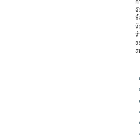
ก
จั
ซื้
จั
จ้
ข
ส