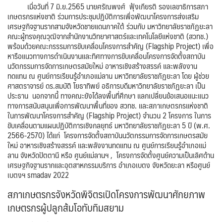
เมื่อวันที่ 7 มิ.ย.2565 นายศรัณพงศ์ ฟุ้งเกียรติ รองเลขาธิการสภา
เกษตรกรแห่งชาติ ร่วมการประชุมปฏิบัติการเพื่อพัฒนาโครงการส่งเสริม
เศรษฐกิจฐานรากสามจังหวัดชายแดนภาคใต้ ร่วมกับ มหาวิทยาลัยราชภัฏยะลา
คณะผู้ทรงคุณวุฒิจากสำนักงานวิทยาศาสตร์และเทคโนโลยีแห่งชาติ (สวทช.)
พร้อมด้วยคณะกรรรมการขับเคลื่อนโครงการสำคัญ (Flagship Project) เพื่อ
หารือแนวทางการดำเนินงานและทิศทางการขับเคลื่อนโครงการจัดตั้งสถาบัน
นวัตกรรมการจัดการเกษตรสมัยใหม่ อาหารเชิงสร้างสรรค์ และพลังงาน
ทดแทน ณ ศูนย์การเรียนรู้อำเภอแม่ลาน มหาวิทยาลัยราชภัฏยะลา โดย ผู้ช่วย
ศาสตราจารย์ ดร.สมบัติ โยธาทิพย์ อธิการบดีมหาวิทยาลัยราชภัฏยะลา เป็น
ประธาน นอกจากนี้ ทางคณะยังได้ลงพื้นที่ศึกษา แลกเปลี่ยนข้อเสนอแนะแนว
ทางการสนับสนุนเพื่อการพัฒนาพื้นที่ของ สวทช. และสภาเกษตรกรแห่งชาติ
ในการพัฒนาโครงการสำคัญ (Flagship Project) จำนวน 2 โครงการ ในการ
ขับเคลื่อนตามแผนปฏิบัติการเชิงกลยุทธ์ มหาวิทยาลัยราชภัฏยะลา 5 ปี (พ.ศ.
2566-2570) ได้แก่ โครงการจัดตั้งสถาบันนวัตกรรมการจัดการเกษตรสมัย
ใหม่ อาหารเชิงสร้างสรรค์ และพลังงานทดแทน ณ ศูนย์การเรียนรู้อำเภอแม่
ลาน จังหวัดปัตตานี หรือ ศูนย์แม่ลานฯ , โครงการจัดตั้งศูนย์ความเป็นเลิศด้าน
เศรษฐกิจฐานรากและอุตสาหกรรมบริการ อำเภอเบตง จังหวัดยะลา หรือศูนย์
เบตงฯ
smadav 2022
สภาเกษตรกรจังหวัดพิจิตรเปิดโครงการพัฒนาศักยภาพ
เกษตรกรผู้ปลูกส้มโอทับทิมสยาม