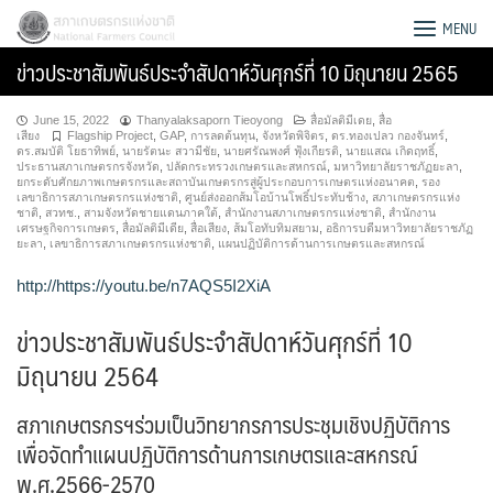
Skip
สภาเกษตรกรแห่งชาติ
MENU
to
ข่าวประชาสัมพันธ์ประจำสัปดาห์วันศุกร์ที่ 10 มิถุนายน 2565
content
June 15, 2022
Thanyalaksaporn Tieoyong
สื่อมัลติมีเดย
,
สื่อ
เสียง
Flagship Project
,
GAP
,
การลดต้นทุน
,
จังหวัดพิจิตร
,
ดร.ทองเปลว กองจันทร์
,
ดร.สมบัติ โยธาทิพย์
,
นายรัตนะ สวามีชัย
,
นายศรัณพงศ์ ฟุ้งเกียรติ
,
นายแสณ เกิดฤทธิ์
,
ประธานสภาเกษตรกรจังหวัด
,
ปลัดกระทรวงเกษตรและสหกรณ์
,
มหาวิทยาลัยราชภัฏยะลา
,
ยกระดับศักยภาพเกษตรกรและสถาบันเกษตรกรสู่ผู้ประกอบการเกษตรแห่งอนาคต
,
รอง
เลขาธิการสภาเกษตรกรแห่งชาติ
,
ศูนย์ส่งออกส้มโอบ้านโพธิ์ประทับช้าง
,
สภาเกษตรกรแห่ง
ชาติ
,
สวทช.
,
สามจังหวัดชายแดนภาคใต้
,
สำนักงานสภาเกษตรกรแห่งชาติ
,
สำนักงาน
เศรษฐกิจการเกษตร
,
สื่อมัลติมีเดีย
,
สื่อเสียง
,
ส้มโอทับทิมสยาม
,
อธิการบดีมหาวิทยาลัยราชภัฏ
ยะลา
,
เลขาธิการสภาเกษตรกรแห่งชาติ
,
แผนปฏิบัติการด้านการเกษตรและสหกรณ์
http://https://youtu.be/n7AQS5I2XiA
ข่าวประชาสัมพันธ์ประจำสัปดาห์วันศุกร์ที่ 10
มิถุนายน 2564
สภาเกษตรกรฯร่วมเป็นวิทยากรการประชุมเชิงปฏิบัติการ
Search
เพื่อจัดทำแผนปฏิบัติการด้านการเกษตรและสหกรณ์
for:
พ.ศ.2566-2570