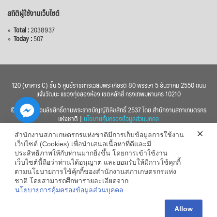
สถิติผู้ใช้งานเว็บไซต์
»
Total :
2038937
»
Today :
507
120 (อาคาร C) ชั้น 5 ศูนย์ราชการเฉลิมพระเกียรติ 80 พรรษา 5 ธันวาคม 2550 ถนน
แจ้งวัฒนะ แขวงทุ่งสองห้อง เขตหลักสี่ กรุงเทพมหานคร 10210
© 2560 สงวนลิขสิทธิ์ตามพระราชบัญญัติลิขสิทธิ์ 2537 โดย สำนักงานสภาเกษตรกร
แห่งชาติ |
นโยบายคุ้มครองข้อมูลส่วนบุคคล
สำนักงานสภาเกษตรกรแห่งชาติมีการเก็บข้อมูลการใช้งาน
เว็บไซต์ (Cookies) เพื่อนำเสนอเนื้อหาที่ดีและมี
ประสิทธิภาพให้กับท่านมากยิ่งขึ้น โดยการเข้าใช้งาน
เว็บไซต์นี้ถือว่าท่านได้อนุญาต และยอมรับให้มีการใช้คุกกี้
chaty
ตามนโยบายการใช้คุ้กกี้ของสำนักงานสภาเกษตรกรแห่ง
ชาติ โดยสามารถศึกษารายละเอียดจาก
Hide
นโยบายการคุ้มครองข้อมูลส่วนบุคคล
Allow