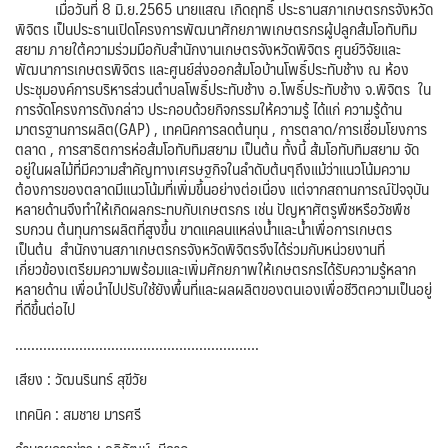
เมื่อวันที่ 8 มิ.ย.2565 นายแสณ เกิดฤทธิ์ ประธานสภาเกษตรกรจังหวัด
พิจิตร เป็นประธานเปิดโครงการพัฒนาศักยภาพเกษตรกรผู้ปลูกส้มโอทับทิม
สยาม ภายใต้ความร่วมมือกับสำนักงานเกษตรจังหวัดพิจิตร ศูนย์วิจัยและ
พัฒนาการเกษตรพิจิตร และศูนย์ส่งออกส้มโอบ้านโพธิ์ประทับช้าง ณ ห้อง
ประชุมองค์การบริหารส่วนตำบลโพธิ์ประทับช้าง อ.โพธิ์ประทับช้าง จ.พิจิตร ใน
การจัดโครงการดังกล่าว ประกอบด้วยกิจกรรมให้ความรู้ ได้แก่ ความรู้ด้าน
มาตรฐานการผลิต(GAP) , เทคนิคการลดต้นทุน , การตลาด/การเชื่อมโยงการ
ตลาด , การสาธิตการห่อส้มโอทับทิมสยาม เป็นต้น ทั้งนี้ ส้มโอทับทิมสยาม จัด
อยู่ในผลไม้ที่มีความสำคัญทางเศรษฐกิจในลำดับต้นๆถึงแม้ว่าแนวโน้มความ
ต้องการของตลาดมีแนวโน้มที่เพิ่มขึ้นอย่างต่อเนื่อง แต่จากสถานการณ์ปัจจุบัน
หลายด้านจึงทำให้เกิดผลกระทบกับเกษตรกร เช่น ปัญหาศัตรูพืชหรือวัชพืช
รบกวน ต้นทุนการผลิตที่สูงขึ้น ขาดแคลนแหล่งน้ำและน้ำเพื่อการเกษตร
เป็นต้น สำนักงานสภาเกษตรกรจังหวัดพิจิตรจึงได้ร่วมกับหน่วยงานที่
เกี่ยวข้องเตรียมความพร้อมและเพิ่มศักยภาพให้เกษตรกรได้รับความรู้หลาก
หลายด้าน เพื่อนำไปปรับใช้ยังพื้นที่และผลผลิตของตนเองเพื่อชีวิตความเป็นอยู่
ที่ดีขึ้นต่อไป
…………………………………………………….
เสียง : วัฒนรินทร์ สุขีวัย
เทคนิค : สมชาย มารศรี