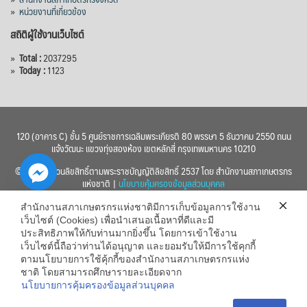
»
หน่วยงานที่เกี่ยวข้อง
สถิติผู้ใช้งานเว็บไซต์
»
Total :
2037295
»
Today :
1123
120 (อาคาร C) ชั้น 5 ศูนย์ราชการเฉลิมพระเกียรติ 80 พรรษา 5 ธันวาคม 2550 ถนน
แจ้งวัฒนะ แขวงทุ่งสองห้อง เขตหลักสี่ กรุงเทพมหานคร 10210
© 2560 สงวนลิขสิทธิ์ตามพระราชบัญญัติลิขสิทธิ์ 2537 โดย สำนักงานสภาเกษตรกร
แห่งชาติ |
นโยบายคุ้มครองข้อมูลส่วนบุคคล
สำนักงานสภาเกษตรกรแห่งชาติมีการเก็บข้อมูลการใช้งาน
เว็บไซต์ (Cookies) เพื่อนำเสนอเนื้อหาที่ดีและมี
ประสิทธิภาพให้กับท่านมากยิ่งขึ้น โดยการเข้าใช้งาน
เว็บไซต์นี้ถือว่าท่านได้อนุญาต และยอมรับให้มีการใช้คุกกี้
chaty
ตามนโยบายการใช้คุ้กกี้ของสำนักงานสภาเกษตรกรแห่ง
ชาติ โดยสามารถศึกษารายละเอียดจาก
Hide
นโยบายการคุ้มครองข้อมูลส่วนบุคคล