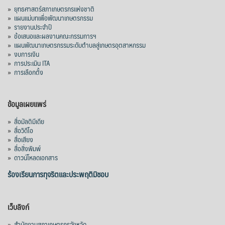
»
ยุทธศาสตร์สภาเกษตรกรแห่งชาติ
»
แผนแม่บทเพื่อพัฒนาเกษตรกรรม
»
รายงานประจำปี
»
ข้อเสนอและผลงานคณะกรรมการฯ
»
แผนพัฒนาเกษตรกรรมระดับตำบลสู่เกษตรอุตสาหกรรม
»
งบการเงิน
»
การประเมิน ITA
»
การเลือกตั้ง
ข้อมูลเผยแพร่
»
สื่อมัลติมีเดีย
»
สื่อวิดีโอ
»
สื่อเสียง
»
สื่อสิ่งพิมพ์
»
ดาวน์โหลดเอกสาร
ร้องเรียนการทุจริตและประพฤติมิชอบ
เว็บลิงก์
»
สำนักงานสภาเกษตรกรจังหวัด