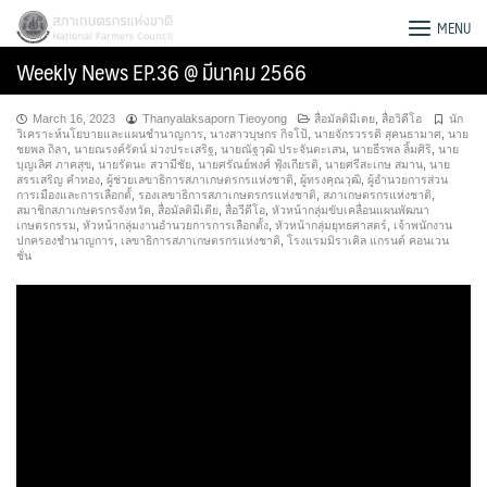
Skip
สภาเกษตรกรแห่งชาติ
MENU
to
Weekly News EP.36 @ มีนาคม 2566
content
March 16, 2023
Thanyalaksaporn Tieoyong
สื่อมัลติมีเดย
,
สื่อวิดีโอ
นัก
วิเคราะห์นโยบายและแผนชำนาญการ
,
นางสาวบุษกร กิจโป้
,
นายจักรวรรดิ สุคนธามาศ
,
นาย
ชยพล ถิลา
,
นายณรงค์รัตน์ ม่วงประเสริฐ
,
นายณัฐวุฒิ ประจันตะเสน
,
นายธีรพล ลิ้มศิริ
,
นาย
บุญเลิศ ภาคสุข
,
นายรัตนะ สวามีชัย
,
นายศรัณย์พงศ์ ฟุ้งเกียรติ
,
นายศรีสะเกษ สมาน
,
นาย
สรรเสริญ คำทอง
,
ผู้ช่วยเลขาธิการสภาเกษตรกรแห่งชาติ
,
ผู้ทรงคุณวุฒิ
,
ผู้อำนวยการส่วน
การเมืองและการเลือกตั้
,
รองเลขาธิการสภาเกษตรกรแห่งชาติ
,
สภาเกษตรกรแห่งชาติ
,
สมาชิกสภาเกษตรกรจังหวัด
,
สื่อมัลติมีเดีย
,
สื่อวีดีโอ
,
หัวหน้ากลุ่มขับเคลื่อนแผนพัฒนา
เกษตรกรรม
,
หัวหน้ากลุ่มงานอำนวยการการเลือกตั้ง
,
หัวหน้ากลุ่มยุทธศาสตร์
,
เจ้าพนักงาน
ปกครองชำนาญการ
,
เลขาธิการสภาเกษตรกรแห่งชาติ
,
โรงแรมมิราเคิล แกรนด์ คอนเวน
ชั่น
Search
for: