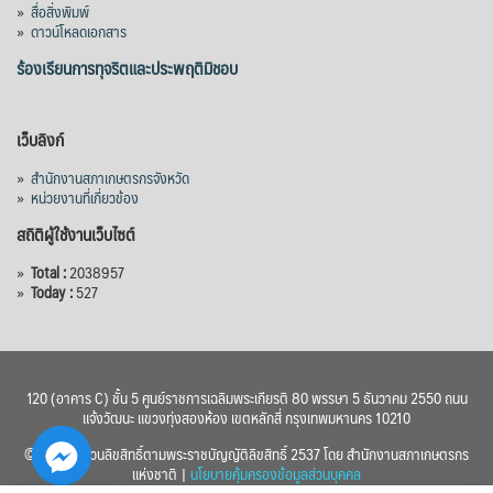
»
สื่อสิ่งพิมพ์
»
ดาวน์โหลดเอกสาร
ร้องเรียนการทุจริตและประพฤติมิชอบ
เว็บลิงก์
»
สำนักงานสภาเกษตรกรจังหวัด
»
หน่วยงานที่เกี่ยวข้อง
สถิติผู้ใช้งานเว็บไซต์
»
Total :
2038957
»
Today :
527
120 (อาคาร C) ชั้น 5 ศูนย์ราชการเฉลิมพระเกียรติ 80 พรรษา 5 ธันวาคม 2550 ถนน
แจ้งวัฒนะ แขวงทุ่งสองห้อง เขตหลักสี่ กรุงเทพมหานคร 10210
© 2560 สงวนลิขสิทธิ์ตามพระราชบัญญัติลิขสิทธิ์ 2537 โดย สำนักงานสภาเกษตรกร
แห่งชาติ |
นโยบายคุ้มครองข้อมูลส่วนบุคคล