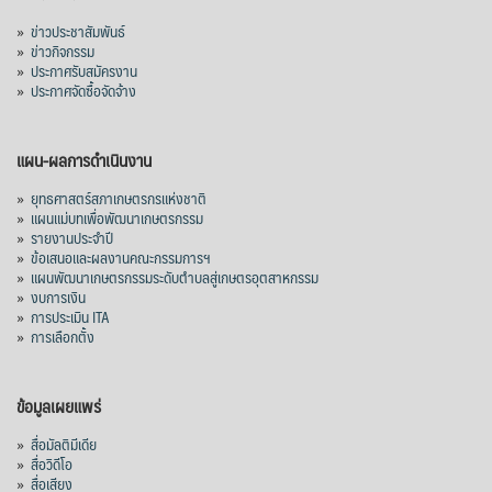
»
ข่าวประชาสัมพันธ์
»
ข่าวกิจกรรม
»
ประกาศรับสมัครงาน
»
ประกาศจัดซื้อจัดจ้าง
แผน-ผลการดำเนินงาน
»
ยุทธศาสตร์สภาเกษตรกรแห่งชาติ
»
แผนแม่บทเพื่อพัฒนาเกษตรกรรม
»
รายงานประจำปี
»
ข้อเสนอและผลงานคณะกรรมการฯ
»
แผนพัฒนาเกษตรกรรมระดับตำบลสู่เกษตรอุตสาหกรรม
»
งบการเงิน
»
การประเมิน ITA
»
การเลือกตั้ง
ข้อมูลเผยแพร่
»
สื่อมัลติมีเดีย
»
สื่อวิดีโอ
»
สื่อเสียง