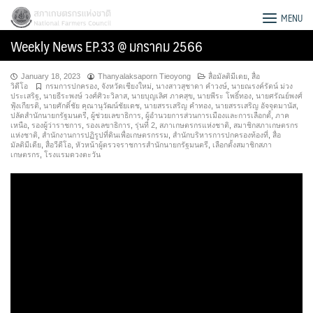
Skip
สภาเกษตรกรแห่งชาติ
MENU
to
Weekly News EP.33 @ มกราคม 2566
content
January 18, 2023
Thanyalaksaporn Tieoyong
สื่อมัลติมีเดย
,
สื่อ
วิดีโอ
กรมการปกครอง
,
จังหวัดเชียงใหม่
,
นางสาวสุชาดา คำวงษ์
,
นายณรงค์รัตน์ ม่วง
ประเสริฐ
,
นายธีระพงษ์ วงศ์ศิวะวิลาส
,
นายบุญเลิศ ภาคสุข
,
นายพีระ โพธิ์ทอง
,
นายศรัณย์พงศ์
ฟุ้งเกียรติ
,
นายศักดิ์ชัย คุณานุวัฒน์ชัยเดช
,
นายสรรเสริญ คำทอง
,
นายสรรเสริญ อัจจุตมานัส
,
ปลัดสำนักนายกรัฐมนตรี
,
ผู้ช่วยเลขาธิการ
,
ผู้อำนวยการส่วนการเมืองและการเลือกตั้
,
ภาค
เหนือ
,
รองผู้ว่าราชการ
,
รองเลขาธิการ
,
รุ่นที่ 2
,
สภาเกษตรกรแห่งชาติ
,
สมาชิกสภาเกษตรกร
แห่งชาติ
,
สำนักงานการปฏิรูปที่ดินเพื่อเกษตรกรรม
,
สำนักบริหารการปกครองท้องที่
,
สื่อ
มัลติมีเดีย
,
สื่อวีดีโอ
,
หัวหน้าผู้ตรวจราชการสำนักนายกรัฐมนตรี
,
เลือกตั้งสมาชิกสภา
เกษตรกร
,
โรงแรมดวงตะวัน
Search
for: