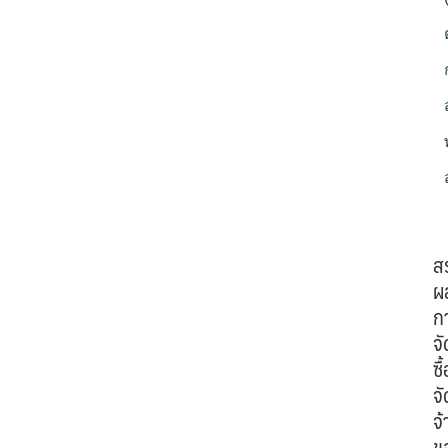
ส
ผ
ก
จั
ซื้
จั
จ้
ข