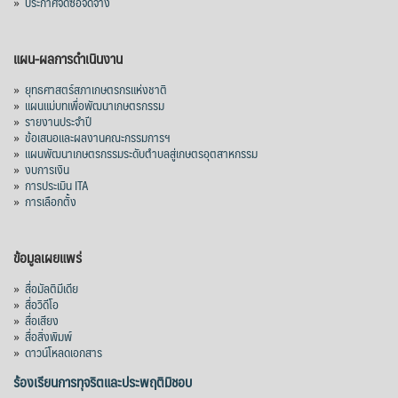
»
ประกาศจัดซื้อจัดจ้าง
แผน-ผลการดำเนินงาน
»
ยุทธศาสตร์สภาเกษตรกรแห่งชาติ
»
แผนแม่บทเพื่อพัฒนาเกษตรกรรม
»
รายงานประจำปี
»
ข้อเสนอและผลงานคณะกรรมการฯ
»
แผนพัฒนาเกษตรกรรมระดับตำบลสู่เกษตรอุตสาหกรรม
»
งบการเงิน
»
การประเมิน ITA
»
การเลือกตั้ง
ข้อมูลเผยแพร่
»
สื่อมัลติมีเดีย
»
สื่อวิดีโอ
»
สื่อเสียง
»
สื่อสิ่งพิมพ์
»
ดาวน์โหลดเอกสาร
ร้องเรียนการทุจริตและประพฤติมิชอบ