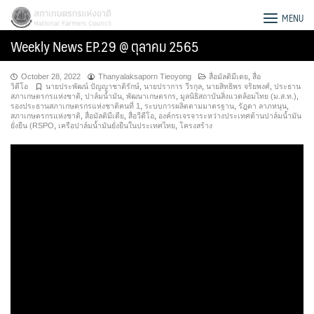
Skip
สภาเกษตรกรแห่งชาติ
MENU
to
Weekly News EP.29 @ ตุลาคม 2565
content
October 28, 2022
Thanyalaksaporn Tieoyong
สื่อมัลติมีเดย
,
สื่อ
วิดีโอ
นายประพัฒน์ ปัญญาชาติรักษ์
,
นายปราการ วีรกุล
,
นายสิทธิพร จริยพงศ์
,
ประธาน
สภาเกษตรกรแห่งชาติ
,
ปาล์มน้ำมัน
,
พัฒนาเกษตรกร
,
มูลนิธิสถาบันสิ่งแวดล้อมไทย (ม.ส.ท.)
,
รองประธานสภาเกษตรกรแห่งชาติคนที่ 1
,
ระบบการผลิตตามมาตรฐาน
,
รัฎดา ลาภหนุน
,
สภาเกษตรกรแห่งชาติ
,
สื่อมัลติมีเดีย
,
สื่อวีดีโอ
,
องค์กรเจรจาระหว่างประเทศด้านปาล์มน้ำมัน
ยั่งยืน (RSPO
,
เครือปาล์มน้ำมันยั่งยืนในประเทศไทย
,
โครงสร้าง
Search
for: