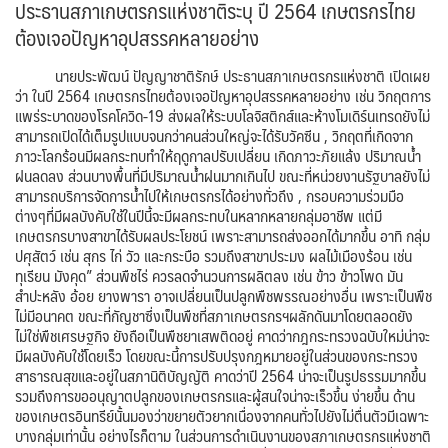
ประธานสภาเกษตรกรแห่งชาติระบุ ปี 2564 เกษตรกรไทย
ต้องเจอปัญหาอุปสรรคหลายอย่าง
นายประพัฒน์ ปัญญาชาติรักษ์ ประธานสภาเกษตรกรแห่งชาติ เปิดเผย
ว่า ในปี 2564 เกษตรกรไทยต้องเจอปัญหาอุปสรรคหลายอย่าง เช่น วิกฤตการ
แพร่ระบาดของโรคโควิด-19 ส่งผลให้ระบบโลจิสติกส์และห้างโมเดิร์นเทรดยังไม่
สามารถเปิดได้เต็มรูปแบบจนกว่าคนส่วนใหญ่จะได้รับวัคซีน , วิกฤตที่เกิดจาก
ภาวะโลกร้อนมีผลกระทบทำให้ฤดูกาลปรับเปลี่ยน เกิดภาวะภัยแล้ง ปริมาณน้ำ
ฝนลดลง ส่วนบางพื้นที่มีปริมาณน้ำฝนมากเกินไป ขณะที่หน่วยงานรัฐบาลยังไม่
สามารถบริการจัดการน้ำไปให้เกษตรกรได้อย่างทั่วถึง , กรอบความร่วมมือ
ต่างๆที่มีผลบังคับใช้ในปีนี้จะมีผลกระทบในหลากหลายกลุ่มอาชีพ แต่มี
เกษตรกรบางสาขาได้รับผลประโยชน์ เพราะสามารถส่งออกได้มากขึ้น อาทิ กลุ่ม
ปศุสัตว์ เช่น สุกร ไก่ วัว และกระบือ รวมถึงสาขาประมง ผลไม้เมืองร้อน เช่น
ทุเรียน มังคุด” ส่วนพืชไร่ ควรลดจำนวนการผลิตลง เช่น ข้าว ข้าวโพด มัน
สำปะหลัง อ้อย ยางพารา อาจเปลี่ยนเป็นปลูกพืชพรรณอย่างอื่น เพราะเป็นพืช
ไม่มีอนาคต ขณะที่กัญชาซึ่งเป็นพืชที่สภาเกษตรกรฯผลักดันมาโดยตลอดยัง
ไม่ใช่พืชเศรษฐกิจ ยังถือเป็นพืชยาเสพติดอยู่ คาดว่ากฎกระทรวงฉบับใหม่น่าจะ
มีผลบังคับใช้โดยเร็ว โดยขณะนี้การปรับปรุงกฎหมายอยู่ในส่วนของกระทรวง
สาธารณสุขและอยู่ในสภานิติบัญญัติ คาดว่าปี 2564 น่าจะเป็นรูปธรรมมากขึ้น
รวมถึงการขออนุญาตปลูกของเกษตรกรและผู้สนใจน่าจะเร็วขึ้น ง่ายขึ้น ด้าน
ของเกษตรอินทรีย์นั้นมองว่าขยายตัวยากเนื่องจากคนทั่วไปยังไม่ตื่นตัวมีเฉพาะ
บางกลุ่มเท่านั้น อย่างไรก็ตาม ในส่วนการดำเนินงานของสภาเกษตรกรแห่งชาติ