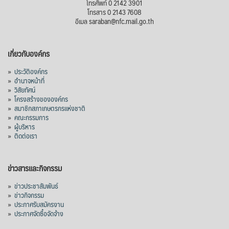
โทรศัพท์ 0 2142 3901
โทรสาร 0 2143 7608
อีเมล saraban@nfc.mail.go.th
เกี่ยวกับองค์กร
»
ประวัติองค์กร
»
อำนาจหน้าที่
»
วิสัยทัศน์
»
โครงสร้างขององค์กร
»
สมาชิกสภาเกษตรกรแห่งชาติ
»
คณะกรรมการ
»
ผู้บริหาร
»
ติดต่อเรา
ข่าวสารและกิจกรรม
»
ข่าวประชาสัมพันธ์
»
ข่าวกิจกรรม
»
ประกาศรับสมัครงาน
»
ประกาศจัดซื้อจัดจ้าง