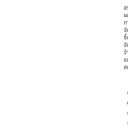
ส
ผ
ก
จั
ซื้
จั
จ้
ข
ส