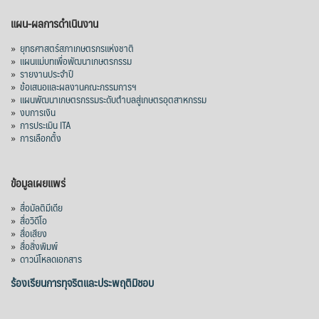
แผน-ผลการดำเนินงาน
»
ยุทธศาสตร์สภาเกษตรกรแห่งชาติ
»
แผนแม่บทเพื่อพัฒนาเกษตรกรรม
»
รายงานประจำปี
»
ข้อเสนอและผลงานคณะกรรมการฯ
»
แผนพัฒนาเกษตรกรรมระดับตำบลสู่เกษตรอุตสาหกรรม
»
งบการเงิน
»
การประเมิน ITA
»
การเลือกตั้ง
ข้อมูลเผยแพร่
»
สื่อมัลติมีเดีย
»
สื่อวิดีโอ
»
สื่อเสียง
»
สื่อสิ่งพิมพ์
»
ดาวน์โหลดเอกสาร
ร้องเรียนการทุจริตและประพฤติมิชอบ