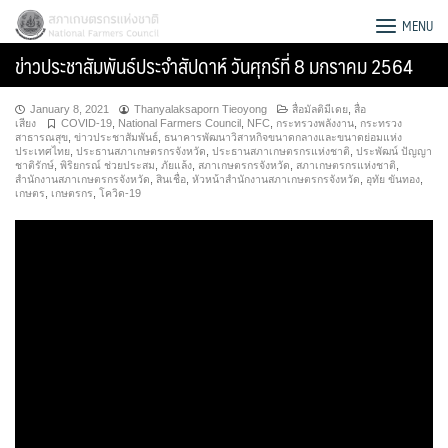
Skip
สภาเกษตรกรแห่งชาติ
MENU
to
ข่าวประชาสัมพันธ์ประจำสัปดาห์ วันศุกร์ที่ 8 มกราคม 2564
content
January 8, 2021
Thanyalaksaporn Tieoyong
สื่อมัลติมีเดย
,
สื่อ
เสียง
COVID-19
,
National Farmers Council
,
NFC
,
กระทรวงพลังงาน
,
กระทรวง
สาธารณสุข
,
ข่าวประชาสัมพันธ์
,
ธนาคารพัฒนาวิสาหกิจขนาดกลางและขนาดย่อมแห่ง
ประเทศไทย
,
ประธานสภาเกษตรกรจังหวัด
,
ประธานสภาเกษตรกรแห่งชาติ
,
ประพัฒน์ ปัญญา
ชาติรักษ์
,
พิริยกรณ์ ช่วยประสม
,
ภัยแล้ง
,
สภาเกษตรกรจังหวัด
,
สภาเกษตรกรแห่งชาติ
,
สำนักงานสภาเกษตรกรจังหวัด
,
สินเชื่อ
,
หัวหน้าสำนักงานสภาเกษตรกรจังหวัด
,
อุทัย ขันทอง
,
เกษตร
,
เกษตรกร
,
โควิด-19
Search
for: