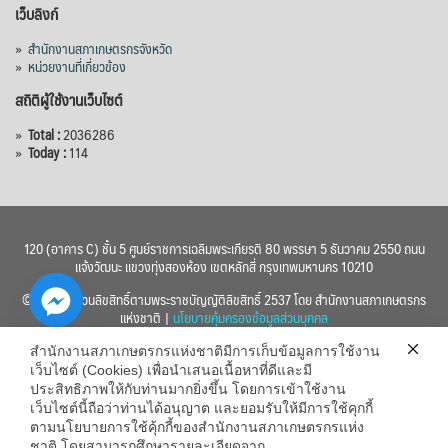
เว็บลิงก์
»
สำนักงานสภาเกษตรกรจังหวัด
»
หน่วยงานที่เกี่ยวข้อง
สถิติผู้ใช้งานเว็บไซต์
»
Total :
2036286
»
Today :
114
120 (อาคาร C) ชั้น 5 ศูนย์ราชการเฉลิมพระเกียรติ 80 พรรษา 5 ธันวาคม 2550 ถนน
แจ้งวัฒนะ แขวงทุ่งสองห้อง เขตหลักสี่ กรุงเทพมหานคร 10210
© 2560 สงวนลิขสิทธิ์ตามพระราชบัญญัติลิขสิทธิ์ 2537 โดย สำนักงานสภาเกษตรกร
แห่งชาติ |
นโยบายคุ้มครองข้อมูลส่วนบุคคล
สำนักงานสภาเกษตรกรแห่งชาติมีการเก็บข้อมูลการใช้งาน
เว็บไซต์ (Cookies) เพื่อนำเสนอเนื้อหาที่ดีและมี
ประสิทธิภาพให้กับท่านมากยิ่งขึ้น โดยการเข้าใช้งาน
เว็บไซต์นี้ถือว่าท่านได้อนุญาต และยอมรับให้มีการใช้คุกกี้
chaty
ตามนโยบายการใช้คุ้กกี้ของสำนักงานสภาเกษตรกรแห่ง
ชาติ โดยสามารถศึกษารายละเอียดจาก