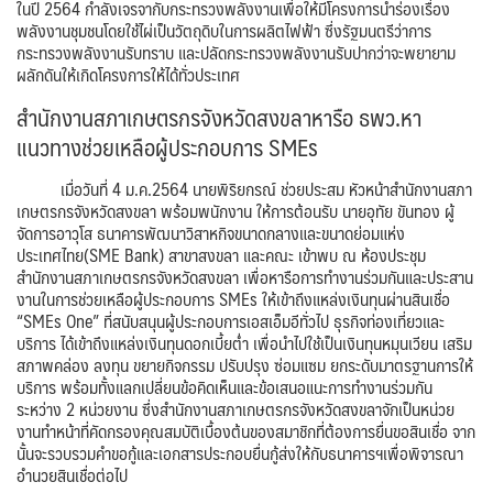
ในปี 2564 กำลังเจรจากับกระทรวงพลังงานเพื่อให้มีโครงการนำร่องเรื่อง
พลังงานชุมชนโดยใช้ไผ่เป็นวัตถุดิบในการผลิตไฟฟ้า ซึ่งรัฐมนตรีว่าการ
กระทรวงพลังงานรับทราบ และปลัดกระทรวงพลังงานรับปากว่าจะพยายาม
ผลักดันให้เกิดโครงการให้ได้ทั่วประเทศ
สำนักงานสภาเกษตรกรจังหวัดสงขลาหารือ ธพว.หา
แนวทางช่วยเหลือผู้ประกอบการ SMEs
เมื่อวันที่ 4 ม.ค.2564 นายพิริยกรณ์ ช่วยประสม หัวหน้าสำนักงานสภา
เกษตรกรจังหวัดสงขลา พร้อมพนักงาน ให้การต้อนรับ นายอุทัย ขันทอง ผู้
จัดการอาวุโส ธนาคารพัฒนาวิสาหกิจขนาดกลางและขนาดย่อมแห่ง
ประเทศไทย(SME Bank) สาขาสงขลา และคณะ เข้าพบ ณ ห้องประชุม
สำนักงานสภาเกษตรกรจังหวัดสงขลา เพื่อหารือการทำงานร่วมกันและประสาน
งานในการช่วยเหลือผู้ประกอบการ SMEs ให้เข้าถึงแหล่งเงินทุนผ่านสินเชื่อ
“SMEs One” ที่สนับสนุนผู้ประกอบการเอสเอ็มอีทั่วไป ธุรกิจท่องเที่ยวและ
บริการ ได้เข้าถึงแหล่งเงินทุนดอกเบี้ยต่ำ เพื่อนำไปใช้เป็นเงินทุนหมุนเวียน เสริม
สภาพคล่อง ลงทุน ขยายกิจกรรม ปรับปรุง ซ่อมแซม ยกระดับมาตรฐานการให้
บริการ พร้อมทั้งแลกเปลี่ยนข้อคิดเห็นและข้อเสนอแนะการทำงานร่วมกัน
ระหว่าง 2 หน่วยงาน ซึ่งสำนักงานสภาเกษตรกรจังหวัดสงขลาจักเป็นหน่วย
งานทำหน้าที่คัดกรองคุณสมบัติเบื้องต้นของสมาชิกที่ต้องการยื่นขอสินเชื่อ จาก
นั้นจะรวบรวมคำขอกู้และเอกสารประกอบยื่นกู้ส่งให้กับธนาคารฯเพื่อพิจารณา
อำนวยสินเชื่อต่อไป