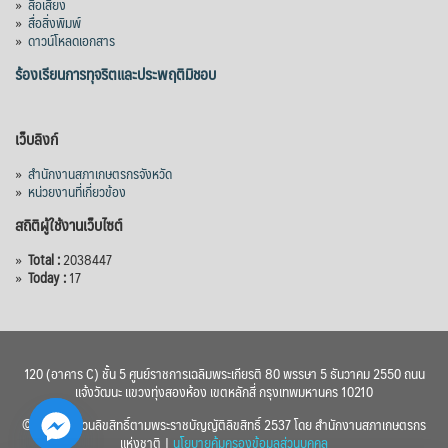
»
สื่อเสียง
»
สื่อสิ่งพิมพ์
»
ดาวน์โหลดเอกสาร
ร้องเรียนการทุจริตและประพฤติมิชอบ
เว็บลิงก์
»
สำนักงานสภาเกษตรกรจังหวัด
»
หน่วยงานที่เกี่ยวข้อง
สถิติผู้ใช้งานเว็บไซต์
»
Total :
2038447
»
Today :
17
120 (อาคาร C) ชั้น 5 ศูนย์ราชการเฉลิมพระเกียรติ 80 พรรษา 5 ธันวาคม 2550 ถนน
แจ้งวัฒนะ แขวงทุ่งสองห้อง เขตหลักสี่ กรุงเทพมหานคร 10210
© 2560 สงวนลิขสิทธิ์ตามพระราชบัญญัติลิขสิทธิ์ 2537 โดย สำนักงานสภาเกษตรกร
แห่งชาติ |
นโยบายคุ้มครองข้อมูลส่วนบุคคล