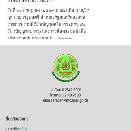
สิริพัชร มหาวัชรราชธิดา
วันที่ ๓๐ กรกฎาคม ๒๕๖๙ นายอนุทิน ชาญวีร
กุล นายกรัฐมนตรี นำคณะรัฐมนตรีและส่วน
ราชการ ร่วมพิธีบำเพ็ญกุศลในวาระครบ ๕๐
วัน (ปัญญาสมวาร) แห่งการสิ้นพระชนม์ เพื่อ
อุทิศถวายเป็นพระกุศลแด่
...
See More
Photo
View on Facebook
·
Share
สภาเกษตรกรแห่งชาติ
1 week ago
โทรศัพท์ 0 2142 3901
วันเข้าพรรษา (วันแรม ๑ ค่ำ เดือน ๘) หรือ
โทรสาร 0 2143 7608
เทศกาลเข้าพรรษา (วันแรม ๑ ค่ำ เดือน ๘ ถึง
อีเมล saraban@nfc.mail.go.th
วันขึ้น ๑๕ ค่ำ เดือน ๑๑) ถือว่าเป็นวันสำคัญ
ทางศาสนาพุทธที่สำคัญวันหนึ่งของ
เกี่ยวกับองค์กร
ประเทศไทย โดยมีกำหนดระยะเวลา ๓ เดือน
ในช่วงฤดูฝน ซึ่งวันเข้าพรรษาเป็นวันสำคัญ
»
ประวัติองค์กร