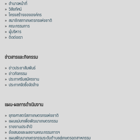
»
อำนาจหน้าที่
ทางพระพุทธศาสนาที่ต่อเนื่องมาจากวัน
»
วิสัยทัศน์
อาสาฬหบูชา (วันขึ้น ๑๕ ค่ำ เดือน ๘)
»
โครงสร้างขององค์กร
»
สมาชิกสภาเกษตรกรแห่งชาติ
สาเหตุที่พระพุทธเจ้าได้ทรงอนุญาตให้จำ
»
คณะกรรมการ
พรรษาอยู่ ณ สถานที่ใดสถานที่หนึ่งตลอดระยะ
»
ผู้บริหาร
เวลา 3 เดือนแก่พ
...
»
ติดต่อเรา
See More
Video
ข่าวสารและกิจกรรม
View on Facebook
·
Share
»
ข่าวประชาสัมพันธ์
»
ข่าวกิจกรรม
สภาเกษตรกรแห่งชาติ
»
ประกาศรับสมัครงาน
1 week ago
»
ประกาศจัดซื้อจัดจ้าง
นายอนุทิน ชาญวีรกุล นายกรัฐมนตรี นำคณะ
รัฐมนตรีและส่วนราชการ ร่วมเฝ้าทูลละออง
แผน-ผลการดำเนินงาน
พระบาท สมเด็จพระกนิษฐาธิราชเจ้า กรม
»
ยุทธศาสตร์สภาเกษตรกรแห่งชาติ
สมเด็จพระเทพรัตนราชสุดาฯ สยามบรมราช
»
แผนแม่บทเพื่อพัฒนาเกษตรกรรม
กุมารี ในงานสโมสรสันนิบาตเฉลิมพระเกียรติ
»
รายงานประจำปี
พระบาทสมเด็จพระเจ้าอยู่หัว เนื่องในโอกาส
»
ข้อเสนอและผลงานคณะกรรมการฯ
»
แผนพัฒนาเกษตรกรรมระดับตำบลสู่เกษตรอุตสาหกรรม
เฉลิมพระชนมพรรษา ๒๘ กรกฎาคม ๒๕๖๙