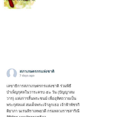
สภาเกษตรกรแห่งชาติ
7 days ago
เลขาธิการสภาเกษตรกรแห่งชาติ ร่วมพิธี
บำเพ็ญกุศลในวาระครบ ๕๐ วัน (ปัญญาสม
วาร) แห่งการสิ้นพระชนม์ เพื่ออุทิศถวายเป็น
พระกุศลแด่ สมเด็จพระเจ้าลูกเธอ เจ้าฟ้าพัชรกิ
ติยาภา นเรนทิราเทพยวดี กรมหลวงราชสาริณี