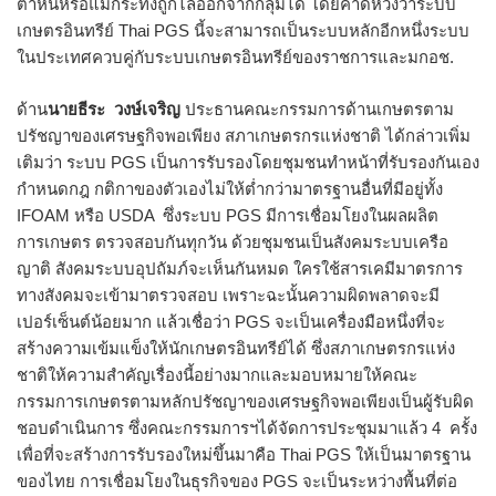
ตำหนิหรือแม้กระทั่งถูกไล่ออกจากกลุ่มได้ โดยคาดหวังว่าระบบ
เกษตรอินทรีย์ Thai PGS นี้จะสามารถเป็นระบบหลักอีกหนึ่งระบบ
ในประเทศควบคู่กับระบบเกษตรอินทรีย์ของราชการและมกอช.
ด้าน
นายธีระ วงษ์เจริญ
ประธานคณะกรรมการด้านเกษตรตาม
ปรัชญาของเศรษฐกิจพอเพียง สภาเกษตรกรแห่งชาติ ได้กล่าวเพิ่ม
เติมว่า ระบบ PGS เป็นการรับรองโดยชุมชนทำหน้าที่รับรองกันเอง
กำหนดกฎ กติกาของตัวเองไม่ให้ต่ำกว่ามาตรฐานอื่นที่มีอยู่ทั้ง
IFOAM หรือ USDA ซึ่งระบบ PGS มีการเชื่อมโยงในผลผลิต
การเกษตร ตรวจสอบกันทุกวัน ด้วยชุมชนเป็นสังคมระบบเครือ
ญาติ สังคมระบบอุปถัมภ์จะเห็นกันหมด ใครใช้สารเคมีมาตรการ
ทางสังคมจะเข้ามาตรวจสอบ เพราะฉะนั้นความผิดพลาดจะมี
เปอร์เซ็นต์น้อยมาก แล้วเชื่อว่า PGS จะเป็นเครื่องมือหนึ่งที่จะ
สร้างความเข้มแข็งให้นักเกษตรอินทรีย์ได้ ซึ่งสภาเกษตรกรแห่ง
ชาติให้ความสำคัญเรื่องนี้อย่างมากและมอบหมายให้คณะ
กรรมการเกษตรตามหลักปรัชญาของเศรษฐกิจพอเพียงเป็นผู้รับผิด
ชอบดำเนินการ ซึ่งคณะกรรมการฯได้จัดการประชุมมาแล้ว 4 ครั้ง
เพื่อที่จะสร้างการรับรองใหม่ขึ้นมาคือ Thai PGS ให้เป็นมาตรฐาน
ของไทย การเชื่อมโยงในธุรกิจของ PGS จะเป็นระหว่างพื้นที่ต่อ