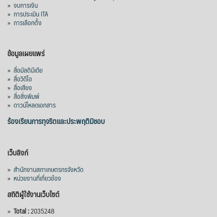
»
งบการเงิน
โดยสมเด็จพระกนิษฐาธิราชเจ้า กรมสมเด็จ
»
การประเมิน ITA
พระเทพรัตนราชสุดาฯ สยามบรมราชกุมารี
»
การเลือกตั้ง
เสด็จพระราชดำเนิน ณ ตึกสันติไมตรี ทำเนียบ
รัฐบาล เมื่อวันที่ ๒๙ ก
...
See More
ข้อมูลเผยแพร่
Photo
»
สื่อมัลติมีเดีย
View on Facebook
·
Share
»
สื่อวิดีโอ
»
สื่อเสียง
»
สื่อสิ่งพิมพ์
»
ดาวน์โหลดเอกสาร
ร้องเรียนการทุจริตและประพฤติมิชอบ
เว็บลิงก์
»
สำนักงานสภาเกษตรกรจังหวัด
»
หน่วยงานที่เกี่ยวข้อง
สถิติผู้ใช้งานเว็บไซต์
»
Total :
2035248