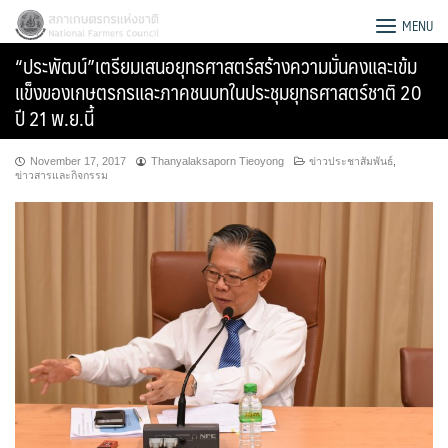
Skip
สภาเกษตรกรแห่งชาติ
MENU
to
“ประพัฒน์”เตรียมเสนอยุทธศาสตร์สร้างความมั่นคงและเข้ม
content
แข็งของเกษตรกรและภาคชนบทในประชุมยุทธศาสตร์ชาติ 20
ปี 21 พ.ย.นี้
November 17, 2017
Thanyalaksaporn Tieoyong
ข่าวประชาสัมพันธ์
,
ข่าวสารและกิจกรรม
Search
for: