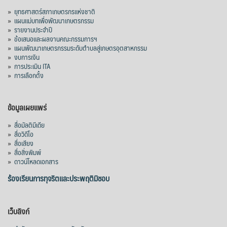
»
ยุทธศาสตร์สภาเกษตรกรแห่งชาติ
»
แผนแม่บทเพื่อพัฒนาเกษตรกรรม
สภาเกษตรกรแห่งชาติ
»
รายงานประจำปี
1 day ago
»
ข้อเสนอและผลงานคณะกรรมการฯ
»
แผนพัฒนาเกษตรกรรมระดับตำบลสู่เกษตรอุตสาหกรรม
คณะรัฐมนตรี อนุมัติโครงการอ่างเก็บน้ำ
»
งบการเงิน
คลองวังโตนด วงเงิน 7,200 ล้านบาท สะท้อน
»
การประเมิน ITA
ผลสำเร็จการผลักดันข้อเสนอเชิงนโยบายของ
»
การเลือกตั้ง
สภาเกษตรกรจังหวัดจันทบุรี
เมื่อวันที่ 5 สิงหาคม 2569 คณะรัฐมนตรีมีมติ
ข้อมูลเผยแพร่
อนุมัติโครงการอ่างเก็บน้ำคลองวังโตนด
»
สื่อมัลติมีเดีย
จังหวัดจันทบุรี กรอบวงเงิน 7,200 ล้านบาท
»
สื่อวิดีโอ
กำหนดระยะเวลาดำเนินงาน 7 ปี (พ.ศ. 2570–
»
สื่อเสียง
»
สื่อสิ่งพิมพ์
2576) โดยโครงการมีความจุ 99.50 ล้าน
»
ดาวน์โหลดเอกสาร
ลูกบาศก์เมตร สามารถสนับสนุนพื้นที่
ชลประทานกว่า 87,700 ไร่ เพิ่ม
...
ร้องเรียนการทุจริตและประพฤติมิชอบ
See More
Photo
เว็บลิงก์
View on Facebook
·
Share