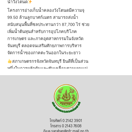
น้ำวังโตนด
โครงการอ่างเก็บน้ำคลองวังโตนดมีความจุ
99.50 ล้านลูกบาศก์เมตร สามารถส่งน้ำ
สนับสนุนพื้นที่ชลประทานกว่า 87,700 ไร่ ช่วย
เพิ่มน้ำต้นทุนสำหรับการอุปโภคบริโภค
การเกษตร และภาคอุตสาหกรรมในจังหวัด
จันทบุรี ตลอดจนเสริมศักยภาพการบริหาร
จัดการน้ำของภาคตะวันออกในระยะยาว
สภาเกษตรกรจังหวัดจันทบุรี ยินดีที่เป็นส่วน
หนึ่งในการผลักดันและขับเคลื่อนตามแผนแม่
บทเพื่อพั
...
See More
ไม่สามารถดูเนื้อหานี้ได้ในขณะนี้
View on Facebook
·
Share
สภาเกษตรกรแห่งชาติ
โทรศัพท์ 0 2142 3901
1 day ago
โทรสาร 0 2143 7608
อีเมล saraban@nfc.mail.go.th