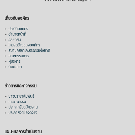
กรมการค้าต่างประเทศ กระทรวงพาณิชย์ เปิด
เผยว่า สถิติการส่งออกสินค้ามันสำปะหลังของ
เกี่ยวกับองค์กร
ไทยในช่วง 6 เดือนของปี 2569 (ม.ค.-มิ.ย.) มี
ปริมาณ 2.52 ล้านตัน ลดลง 51.63% มูลค่า
»
ประวัติองค์กร
1,205 ล้านดอลลาร์สหรัฐ (ประมาณ
»
อำนาจหน้าที่
»
วิสัยทัศน์
38,003.15 ล้านบาท) ลดลง 27.69%
»
โครงสร้างขององค์กร
»
สมาชิกสภาเกษตรกรแห่งชาติ
ปรับตัวลดลงตามสภาวะเศรษฐกิจและการค้า
»
คณะกรรมการ
โลก โดยตลาดส่งออกสำคัญ จีน ส่งออกได้
»
ผู้บริหาร
1.52 ล้านตัน ลด 61.71%
»
ติดต่อเรา
ญี่ปุ่น 2 แสนตัน ลด 4.76%
อินโดนีเซีย 8 หมื่นตัน ไม่เปลี่ยนแปลง
ข่าวสารและกิจกรรม
มาเลเซีย 9 ห
...
See More
»
ข่าวประชาสัมพันธ์
»
ข่าวกิจกรรม
ส่งออกมันครึ่งปี 69 ปริมาณ 2.52 ล้านตัน
»
ประกาศรับสมัครงาน
ลด 51.63% ยังดีที่ราคาขายดีกว่าปีก่อน
»
ประกาศจัดซื้อจัดจ้าง
mgronline.com
View on Facebook
·
Share
แผน-ผลการดำเนินงาน