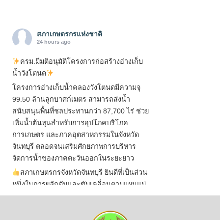
สภาเกษตรกรแห่งชาติ
24 hours ago
ครม.มีมติอนุมัติโครงการก่อสร้างอ่างเก็บ
น้ำวังโตนด
โครงการอ่างเก็บน้ำคลองวังโตนดมีความจุ
99.50 ล้านลูกบาศก์เมตร สามารถส่งน้ำ
สนับสนุนพื้นที่ชลประทานกว่า 87,700 ไร่ ช่วย
เพิ่มน้ำต้นทุนสำหรับการอุปโภคบริโภค
การเกษตร และภาคอุตสาหกรรมในจังหวัด
จันทบุรี ตลอดจนเสริมศักยภาพการบริหาร
จัดการน้ำของภาคตะวันออกในระยะยาว
สภาเกษตรกรจังหวัดจันทบุรี ยินดีที่เป็นส่วน
หนึ่งในการผลักดันและขับเคลื่อนตามแผนแม่
บทเพื่อพั
...
See More
ไม่สามารถดูเนื้อหานี้ได้ในขณะนี้