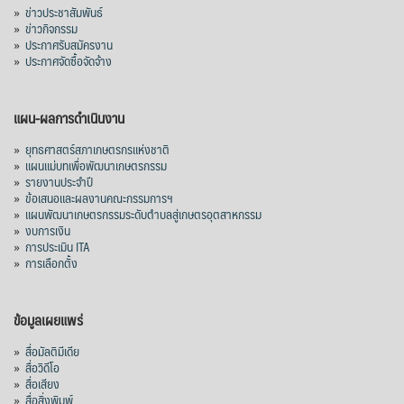
»
ข่าวประชาสัมพันธ์
»
ข่าวกิจกรรม
ส่งออกมันครึ่งปี 69 ปริมาณ 2.52 ล้านตัน
»
ประกาศรับสมัครงาน
ลด 51.63% ยังดีที่ราคาขายดีกว่าปีก่อน
»
ประกาศจัดซื้อจัดจ้าง
mgronline.com
View on Facebook
·
Share
แผน-ผลการดำเนินงาน
»
ยุทธศาสตร์สภาเกษตรกรแห่งชาติ
»
แผนแม่บทเพื่อพัฒนาเกษตรกรรม
สภาเกษตรกรแห่งชาติ
»
รายงานประจำปี
1 day ago
»
ข้อเสนอและผลงานคณะกรรมการฯ
»
แผนพัฒนาเกษตรกรรมระดับตำบลสู่เกษตรอุตสาหกรรม
คณะรัฐมนตรี อนุมัติโครงการอ่างเก็บน้ำ
»
งบการเงิน
คลองวังโตนด วงเงิน 7,200 ล้านบาท สะท้อน
»
การประเมิน ITA
ผลสำเร็จการผลักดันข้อเสนอเชิงนโยบายของ
»
การเลือกตั้ง
สภาเกษตรกรจังหวัดจันทบุรี
เมื่อวันที่ 5 สิงหาคม 2569 คณะรัฐมนตรีมีมติ
ข้อมูลเผยแพร่
อนุมัติโครงการอ่างเก็บน้ำคลองวังโตนด
»
สื่อมัลติมีเดีย
จังหวัดจันทบุรี กรอบวงเงิน 7,200 ล้านบาท
»
สื่อวิดีโอ
กำหนดระยะเวลาดำเนินงาน 7 ปี (พ.ศ. 2570–
»
สื่อเสียง
»
สื่อสิ่งพิมพ์
2576) โดยโครงการมีความจุ 99.50 ล้าน