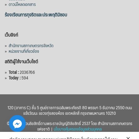
»
ดาวน์โหลดเอกสาร
ลูกบาศก์เมตร สามารถสนับสนุนพื้นที่
ชลประทานกว่า 87,700 ไร่ เพิ่ม
...
ร้องเรียนการทุจริตและประพฤติมิชอบ
See More
Photo
เว็บลิงก์
View on Facebook
·
Share
»
สำนักงานสภาเกษตรกรจังหวัด
»
หน่วยงานที่เกี่ยวข้อง
สถิติผู้ใช้งานเว็บไซต์
»
Total :
2036766
»
Today :
594
120 (อาคาร C) ชั้น 5 ศูนย์ราชการเฉลิมพระเกียรติ 80 พรรษา 5 ธันวาคม 2550 ถนน
แจ้งวัฒนะ แขวงทุ่งสองห้อง เขตหลักสี่ กรุงเทพมหานคร 10210
© 2560 สงวนลิขสิทธิ์ตามพระราชบัญญัติลิขสิทธิ์ 2537 โดย สำนักงานสภาเกษตรกร
แห่งชาติ |
นโยบายคุ้มครองข้อมูลส่วนบุคคล