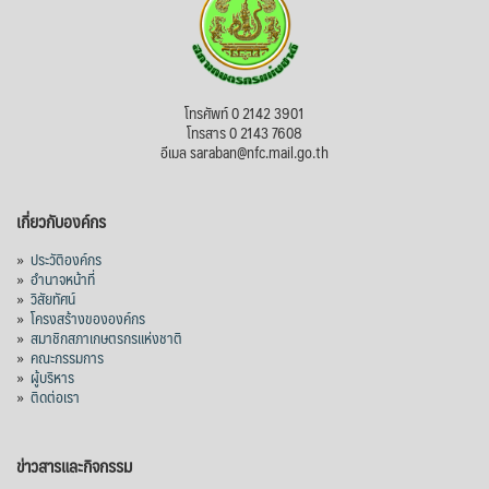
View on Facebook
·
Share
สภาเกษตรกรแห่งชาติ
โทรศัพท์ 0 2142 3901
1 day ago
โทรสาร 0 2143 7608
อีเมล saraban@nfc.mail.go.th
กรมการค้าต่างประเทศ กระทรวงพาณิชย์ เปิด
เผยว่า สถิติการส่งออกสินค้ามันสำปะหลังของ
เกี่ยวกับองค์กร
ไทยในช่วง 6 เดือนของปี 2569 (ม.ค.-มิ.ย.) มี
ปริมาณ 2.52 ล้านตัน ลดลง 51.63% มูลค่า
»
ประวัติองค์กร
1,205 ล้านดอลลาร์สหรัฐ (ประมาณ
»
อำนาจหน้าที่
»
วิสัยทัศน์
38,003.15 ล้านบาท) ลดลง 27.69%
»
โครงสร้างขององค์กร
»
สมาชิกสภาเกษตรกรแห่งชาติ
ปรับตัวลดลงตามสภาวะเศรษฐกิจและการค้า
»
คณะกรรมการ
โลก โดยตลาดส่งออกสำคัญ จีน ส่งออกได้
»
ผู้บริหาร
1.52 ล้านตัน ลด 61.71%
»
ติดต่อเรา
ญี่ปุ่น 2 แสนตัน ลด 4.76%
อินโดนีเซีย 8 หมื่นตัน ไม่เปลี่ยนแปลง
ข่าวสารและกิจกรรม
มาเลเซีย 9 ห
...
See More