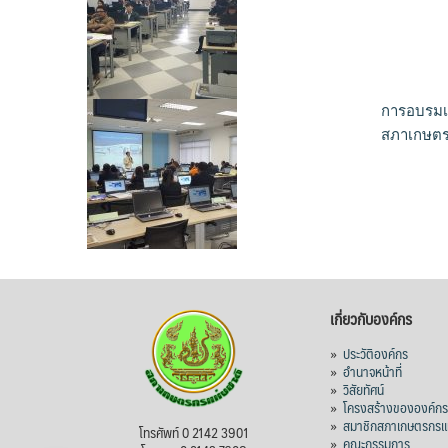
การอบรมเช
สภาเกษตรก
เกี่ยวกับองค์กร
»
ประวัติองค์กร
»
อำนาจหน้าที่
»
วิสัยทัศน์
»
โครงสร้างขององค์ก
»
สมาชิกสภาเกษตรกรแห
โทรศัพท์ 0 2142 3901
»
คณะกรรมการ