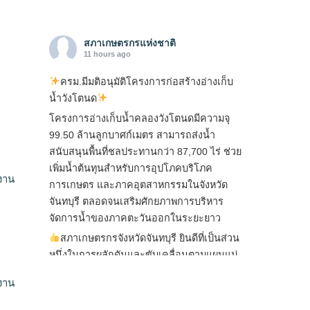
สภาเกษตรกรแห่งชาติ
11 hours ago
ครม.มีมติอนุมัติโครงการก่อสร้างอ่างเก็บ
น้ำวังโตนด
โครงการอ่างเก็บน้ำคลองวังโตนดมีความจุ
99.50 ล้านลูกบาศก์เมตร สามารถส่งน้ำ
สนับสนุนพื้นที่ชลประทานกว่า 87,700 ไร่ ช่วย
เพิ่มน้ำต้นทุนสำหรับการอุปโภคบริโภค
งาน
การเกษตร และภาคอุตสาหกรรมในจังหวัด
จันทบุรี ตลอดจนเสริมศักยภาพการบริหาร
จัดการน้ำของภาคตะวันออกในระยะยาว
สภาเกษตรกรจังหวัดจันทบุรี ยินดีที่เป็นส่วน
หนึ่งในการผลักดันและขับเคลื่อนตามแผนแม่
บทเพื่อพั
...
See More
งาน
ไม่สามารถดูเนื้อหานี้ได้ในขณะนี้