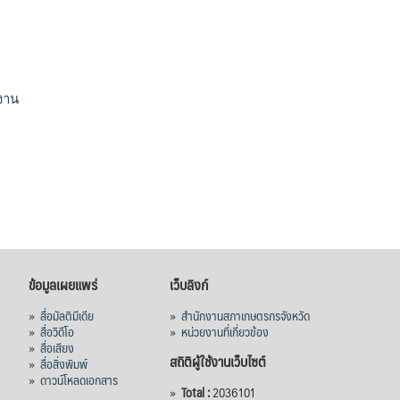
View on Facebook
·
Share
สภาเกษตรกรแห่งชาติ
11 hours ago
งาน
กรมการค้าต่างประเทศ กระทรวงพาณิชย์ เปิด
เผยว่า สถิติการส่งออกสินค้ามันสำปะหลังของ
ไทยในช่วง 6 เดือนของปี 2569 (ม.ค.-มิ.ย.) มี
ปริมาณ 2.52 ล้านตัน ลดลง 51.63% มูลค่า
1,205 ล้านดอลลาร์สหรัฐ (ประมาณ
38,003.15 ล้านบาท) ลดลง 27.69%
ปรับตัวลดลงตามสภาวะเศรษฐกิจและการค้า
ข้อมูลเผยแพร่
เว็บลิงก์
โลก โดยตลาดส่งออกสำคัญ จีน ส่งออกได้
1.52 ล้านตัน ลด 61.71%
»
สื่อมัลติมีเดีย
»
สำนักงานสภาเกษตรกรจังหวัด
»
สื่อวิดีโอ
»
หน่วยงานที่เกี่ยวข้อง
ญี่ปุ่น 2 แสนตัน ลด 4.76%
»
สื่อเสียง
สถิติผู้ใช้งานเว็บไซต์
»
สื่อสิ่งพิมพ์
อินโดนีเซีย 8 หมื่นตัน ไม่เปลี่ยนแปลง
»
ดาวน์โหลดเอกสาร
มาเลเซีย 9 ห
...
»
Total :
2036101
See More