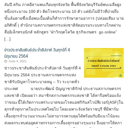
ลัมปี สกิน ภาคอีสานพบเกือบทุกจังหวัด พื้นที่จังหวัดบุรีรัมย์พบเฉลี่ยฝูง
หนึ่งประมาณ 100 ตัว ติดโรคประมาณ 10 ตัว แต่ยังไม่มีวัวที่ป่วยถึง
ขั้นล้มตายซึ่งเมื่อพบเบื้องต้นก็ทำการรักษาตามอาการ (ปล่อยเสียง นาย
อภิศักดิ์ ) สำนักงานสภาเกษตรกรแห่งชาติจัดอบรมระบบทางไกลผ่าน
สื่ออิเล็กทรอนิกส์ หลักสูตร “ฝ่าวิกฤตโควิด ธุรกิจเกษตร go online”
[…]
ข่าวประชาสัมพันธ์ประจำสัปดาห์ วันศุกร์ที่ 4
มิถุนายน 2564
June 4, 2021
ข่าวประชาสัมพันธ์ประจำสัปดาห์ วันศุกร์ที่ 4
มิถุนายน 2564 ประธานสภาเกษตรกรแห่ง
ชาติรับปัญหาโรคระบาดหมู – วัว ระบาดทั่ว
ประเทศ นายประพัฒน์ ปัญญาชาติรักษ์ ประธานสภาเกษตรกร
แห่งชาติ เปิดเผยว่า สมาชิกสภาเกษตรกรแห่งชาติ ได้หารือพร้อมแจ้ง
ว่าขณะนี้ได้เกิดการแพร่ระบาดของโรคแอฟริกันสไวน์ฟีเวอร์(ASF)ใน
สุกรทั่วทุกภาคในประเทศไทยไป โดยเฉพาะจังหวัดราชบุรี ที่มีฟาร์ม
เลี้ยงสุกรจำนวนมากและไม่สามารถควบคุมได้พร้อมกับมีแนวโน้มจะ
ส่งผลกระทบต่ออุตสาหกรรมการเลี้ยงสุกรอย่างรุนแรง จึงอยากให้สภา