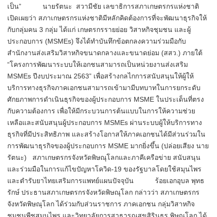
เป็น” นายรัตนะ สวามีชัย เลขาธิการสภาเกษตรกรแห่งชาติ
เปิดเผยว่า สภาเกษตรกรแห่งชาติมีหลักคิดต้องการที่จะพัฒนาธุรกิจให้
กับกลุ่มคน 3 กลุ่ม ได้แก่ เกษตรกรรายย่อย วิสาหกิจชุมชน และผู้
ประกอบการ (MSMEs) จึงได้ทำบันทึกข้อตกลงความร่วมมือกับ
สำนักงานส่งเสริมวิสาหกิจขนาดกลางและขนาดย่อม (สสว.) ภายใต้
“โครงการพัฒนาระบบให้เอกชนสามารถเป็นหน่วยงานส่งเสริม
MSMEs ปีงบประมาณ 2563” เพื่อสร้างกลไกการสนับสนุนให้ผู้ให้
บริการทางธุรกิจภาคเอกชนสามารถเข้ามามีบทบาทในการยกระดับ
ศักยภาพการดำเนินธุรกิจของผู้ประกอบการ MSME ในประเด็นที่ตรง
กับความต้องการ เพื่อให้มีกระบวนการต้นแบบในการให้ความช่วย
เหลือและสนับสนุนผู้ประกอบการ MSMEs ผ่านระบบผู้ให้บริการทาง
ธุรกิจที่มีประสิทธิภาพ และสร้างโอกาสให้ภาคเอกชนได้มีส่วนร่วมใน
การพัฒนาธุรกิจของผู้ประกอบการ MSME มากยิ่งขึ้น (ปล่อยเสียง นาย
รัตนะ) สภาเกษตรกรจังหวัดพิษณุโลกและภาคีเครือข่าย สนับสนุน
และร่วมมือในการแก้ไขปัญหาโควิด-19 ของรัฐบาลโดยใช้สมุนไพร
และตำรับยาไทยเสริมการแพทย์แผนปัจจุบัน ร้อยเอกอุบล พุทธ
รักษ์ ประธานสภาเกษตรกรจังหวัดพิษณุโลก กล่าวว่า สภาเกษตรกร
จังหวัดพิษณุโลก ได้ร่วมกับส่วนราชการ ภาคเอกชน กลุ่มวิสาหกิจ
ชุมชนพืชสมุนไพร และวิทยาลัยการสาธารณสุขสิรินธร พิษณุโลก ได้