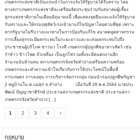
เกษตรกรแห่งชาติเป็นแกนนำในการแจ้งให้รัฐบาลได้รับทราบ โดย
ทางสภาเกษตรกรแห่งชาติจะเตรียมจัดประชุมร่วมกับสมาคมผู้เลี้ยง
สุกรแห่งชาติภายในเดือนมิถุนายนนี้ เพื่อแสดงจุดยืนและแจ้งให้รัฐบาล
รับทราบและให้กรมปศุสัตว์เร่งเข้ามาแก้ไขปัญหาโดยด่วนที่สุด เพราะ
หากรัฐบาลไม่รีบวางแนวทางในการป้องกันแก้ไข อนาคตอุตสาหกรรม
การเลี้ยงสุกรจะมีผลกระทบในระยะยาวและจะส่งผลกระทบไปถึง
ประชาชนผู้บริโภค ชาวนา โรงสี เกษตรกรผู้ปลูกพืชอาหารสัตว์ เช่น
รำข้าว ข้าวโพด ถั่วเหลือง เป็นลูกโซ่รวมทั้งจะมีคนตกงานอีก
จำนวนนับล้านคน สภาเกษตรกรจังหวัดลำปางเตรียมความพร้อม
เกษตรกรและทำความเข้าใจเกี่ยวกับการใช้ประโยชน์ในพื้นที่
การเกษตร การลงทุน การบริหารจัดการกลุ่ม ก่อนนำร่องปลูกพืชกัญชา
2 หมู่บ้านใน ต.แม่สุก จ.ลำปาง เมื่อวันที่ 28 พ.ค.2564 นายประ
พัฒน์ ปัญญาชาติรักษ์ ประธานสภาเกษตรกรแห่งชาติ ประธานสภา
เกษตรกรจังหวัดลำปาง […]
1
2
3
4
กฎหมาย