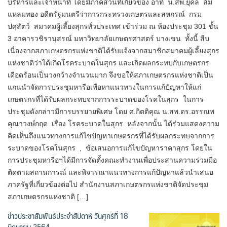
บริหารและเจ้าหน้าที่ โดยมีภาคส่วนที่เกี่ยวข้อง อาทิ น.สพ.ยุคล ลิ้ม
แหลมทอง อดีตรัฐมนตรีว่าการกระทรวงเกษตรและสหกรณ์ กรม
ปศุสัตว์ สมาคมผู้เลี้ยงสุกรทั่วประเทศ เข้าร่วม ณ ห้องประชุม 301 ชั้น
3 อาคารวชิรานุสรณ์ มหาวิทยาลัยเกษตรศาสตร์ บางเขน ทั้งนี้ สืบ
เนื่องจากสภาเกษตรกรแห่งชาติได้รับแจ้งจากสมาชิกสมาคมผู้เลี้ยงสุกร
แห่งชาติว่าได้เกิดโรคระบาดในสุกร และเกิดผลกระทบกับเกษตรกร
เดือดร้อนเป็นวงกว้างจำนวนมาก จึงขอให้สภาเกษตรกรแห่งชาติเป็น
แกนนำจัดการประชุมหารือเพื่อหาแนวทางในการแก้ปัญหาให้แก่
เกษตรกรที่ได้รับผลกระทบจากการระบาดของโรคในสุกร ในการ
ประชุมดังกล่าวมีการบรรยายพิเศษ โดย ศ.กิตติคุณ น.สพ.ดร.อรรณพ
คุณาวงษ์กฤต เรื่อง โรคระบาดในสุกร หลังจากนั้น ได้ร่วมแสดงความ
คิดเห็นถึงแนวทางการแก้ไขปัญหาเกษตรกรที่ได้รับผลกระทบจากการ
ระบาดของโรคในสุกร , ข้อเสนอการแก้ไขปัญหาราคาสุกร โดยใน
การประชุมหารือฯได้มีการจัดตั้งคณะทำงานเพื่อประสานความร่วมมือ
ติดตามสถานการณ์ และพิจารณาแนวทางการแก้ปัญหาแล้วนำเสนอ
ภาครัฐที่เกี่ยวข้องต่อไป สำนักงานสภาเกษตรกรแห่งชาติจัดประชุม
สภาเกษตรกรแห่งชาติ […]
ข่าวประชาสัมพันธ์ประจำสัปดาห์ วันศุกร์ที่ 18
มิถุนายน 2564