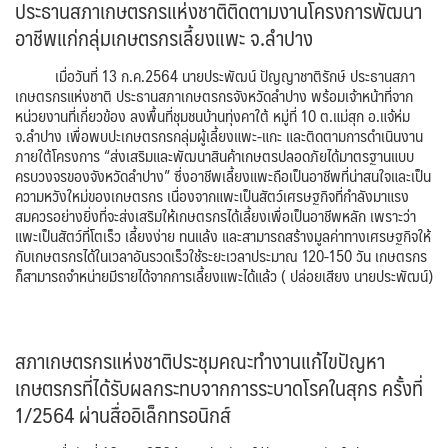
ประธานสภาเกษตรกรแห่งชาติติดตามงานโครงการพัฒนา
อาชีพแก่กลุ่มเกษตรกรเลี้ยงแพะ จ.ลำปาง
เมื่อวันที่ 13 ก.ค.2564 นายประพัฒน์ ปัญญาชาติรักษ์ ประธานสภา
เกษตรกรแห่งชาติ ประธานสภาเกษตรกรจังหวัดลำปาง พร้อมเจ้าหน้าที่จาก
หน่วยงานที่เกี่ยวข้อง ลงพื้นที่ชุมชนบ้านทุ่งคาใต้ หมู่ที่ 10 ต.แม่สุก อ.แจ้ห่ม
จ.ลำปาง เพื่อพบปะเกษตรกรกลุ่มผู้เลี้ยงแพะ-แกะ และติดตามการดำเนินงาน
ภายใต้โครงการ “ส่งเสริมและพัฒนาสินค้าเกษตรปลอดภัยได้มาตรฐานแบบ
ครบวงจรของจังหวัดลำปาง” ซึ่งอาชีพเลี้ยงแพะถือเป็นอาชีพที่น่าสนใจและเป็น
ความหวังใหม่ของเกษตรกร เนื่องจากแพะเป็นสัตว์เศรษฐกิจที่กำลังมาแรง
สมควรอย่างยิ่งที่จะส่งเสริมให้เกษตรกรได้เลี้ยงเพื่อเป็นอาชีพหลัก เพราะว่า
แพะเป็นสัตว์ที่โตเร็ว เลี้ยงง่าย ทนแล้ง และสามารถสร้างมูลค่าทางเศรษฐกิจให้
กับเกษตรกรได้ในเวลาอันรวดเร็วใช้ระยะเวลาประมาณ 120-150 วัน เกษตรกร
ก็สามารถจำหน่ายมีรายได้จากการเลี้ยงแพะได้แล้ว ( ปล่อยเสียง นายประพัฒน์)
สภาเกษตรกรแห่งชาติประชุมคณะทำงานแก้ไขปัญหา
เกษตรกรที่ได้รับผลกระทบจากการระบาดโรคในสุกร ครั้งที่
1/2564 ผ่านสื่ออิเล็กทรอนิกส์