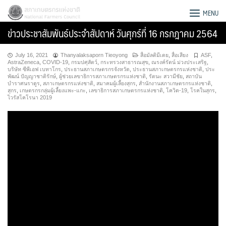
Skip
สภาเกษตรกรแห่งชาติ
MENU
to
ข่าวประชาสัมพันธ์ประจำสัปดาห์ วันศุกร์ที่ 16 กรกฎาคม 2564
content
July 16, 2021
Thanyalaksaporn Tieoyong
สื่อมัลติมีเดย
,
สื่อเสียง
ASF
,
AstraZeneca
,
COVID-19
,
กรมปศุสัตว์
,
กระทรวงสาธารณสุข
,
ณรงค์รัตน์ ม่วงประเสริฐ
,
บริษัท ซีพีเอฟ เบทาโกร
,
ประธานสภาเกษตรกรจังหวัด
,
ประธานสภาเกษตรกรแห่งชาติ
,
ประ
พัฒน์ ปัญญาชาติรักษ์
,
ผู้ช่วยเลขาธิการสภาเกษตรกรแห่งชาติ
,
รัตนะ สวามีชัย
,
สถาบัน
บำราศนราดูร
,
สภาเกษตรกรแห่งชาติ
,
สมาคมผู้เลี้ยงสุกร
,
สำนักงานสภาเกษตรกรแห่งชาติ
,
สุกร
,
เกษตรกรกลุ่มผู้เลี้ยงแพะ-แกะ
,
เลขาธิการสภาเกษตรกรแห่งชาติ
,
โควิด-19
,
โรคในสุกร
,
ไวรัสโคโรนา 2019
Search
for: