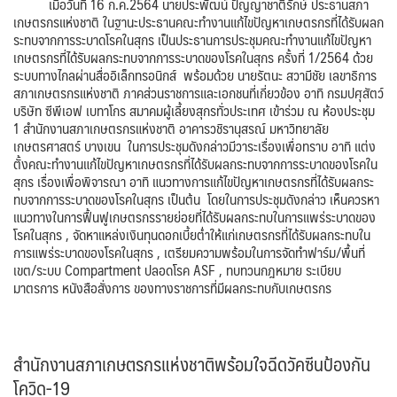
เมื่อวันที่ 16 ก.ค.2564 นายประพัฒน์ ปัญญาชาติรักษ์ ประธานสภา
เกษตรกรแห่งชาติ ในฐานะประธานคณะทำงานแก้ไขปัญหาเกษตรกรที่ได้รับผลก
ระทบจากการระบาดโรคในสุกร เป็นประธานการประชุมคณะทำงานแก้ไขปัญหา
เกษตรกรที่ได้รับผลกระทบจากการระบาดของโรคในสุกร ครั้งที่ 1/2564 ด้วย
ระบบทางไกลผ่านสื่ออิเล็กทรอนิกส์ พร้อมด้วย นายรัตนะ สวามีชัย เลขาธิการ
สภาเกษตรกรแห่งชาติ ภาคส่วนราชการและเอกชนที่เกี่ยวข้อง อาทิ กรมปศุสัตว์
บริษัท ซีพีเอฟ เบทาโกร สมาคมผู้เลี้ยงสุกรทั่วประเทศ เข้าร่วม ณ ห้องประชุม
1 สำนักงานสภาเกษตรกรแห่งชาติ อาคารวชิรานุสรณ์ มหาวิทยาลัย
เกษตรศาสตร์ บางเขน ในการประชุมดังกล่าวมีวาระเรื่องเพื่อทราบ อาทิ แต่ง
ตั้งคณะทำงานแก้ไขปัญหาเกษตรกรที่ได้รับผลกระทบจากการระบาดของโรคใน
สุกร เรื่องเพื่อพิจารณา อาทิ แนวทางการแก้ไขปัญหาเกษตรกรที่ได้รับผลกระ
ทบจากการระบาดของโรคในสุกร เป็นต้น โดยในการประชุมดังกล่าว เห็นควรหา
แนวทางในการฟื้นฟูเกษตรกรรายย่อยที่ได้รับผลกระทบในการแพร่ระบาดของ
โรคในสุกร , จัดหาแหล่งเงินทุนดอกเบี้ยต่ำให้แก่เกษตรกรที่ได้รับผลกระทบใน
การแพร่ระบาดของโรคในสุกร , เตรียมความพร้อมในการจัดทำฟาร์ม/พื้นที่
เขต/ระบบ Compartment ปลอดโรค ASF , ทบทวนกฎหมาย ระเบียบ
มาตรการ หนังสือสั่งการ ของทางราชการที่มีผลกระทบกับเกษตรกร
สำนักงานสภาเกษตรกรแห่งชาติพร้อมใจฉีดวัคซีนป้องกัน
โควิด-19