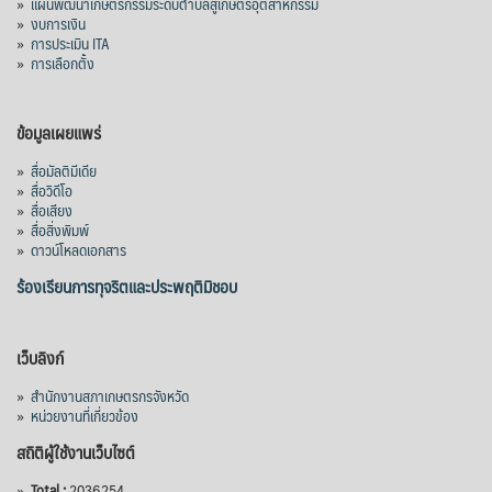
»
แผนพัฒนาเกษตรกรรมระดับตำบลสู่เกษตรอุตสาหกรรม
»
งบการเงิน
»
การประเมิน ITA
»
การเลือกตั้ง
ข้อมูลเผยแพร่
»
สื่อมัลติมีเดีย
»
สื่อวิดีโอ
»
สื่อเสียง
»
สื่อสิ่งพิมพ์
»
ดาวน์โหลดเอกสาร
ร้องเรียนการทุจริตและประพฤติมิชอบ
เว็บลิงก์
»
สำนักงานสภาเกษตรกรจังหวัด
»
หน่วยงานที่เกี่ยวข้อง
สถิติผู้ใช้งานเว็บไซต์
»
Total :
2036254