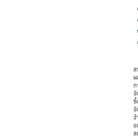
ส
ผ
ก
จั
ซื้
จั
จ้
ข
ส