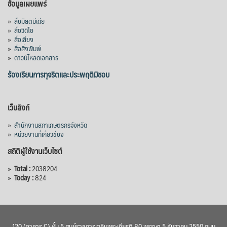
ข้อมูลเผยแพร่
»
สื่อมัลติมีเดีย
»
สื่อวิดีโอ
»
สื่อเสียง
»
สื่อสิ่งพิมพ์
»
ดาวน์โหลดเอกสาร
ร้องเรียนการทุจริตและประพฤติมิชอบ
เว็บลิงก์
»
สำนักงานสภาเกษตรกรจังหวัด
»
หน่วยงานที่เกี่ยวข้อง
สถิติผู้ใช้งานเว็บไซต์
»
Total :
2038204
»
Today :
824
120 (อาคาร C) ชั้น 5 ศูนย์ราชการเฉลิมพระเกียรติ 80 พรรษา 5 ธันวาคม 2550 ถนน