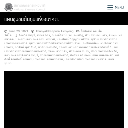
Skip
สภาเกษตรกรแห่งชาติ
MENU
to
แผนชุมชนต้นทุนแห่งอนาคต.
content
June 29, 2021
Thanyalaksaporn Tieoyong
สื่อมัลติมีเดย
,
สื่อ
วิดีโอ
จังหวัดลพบุรี
,
ชยพล ถิลา
,
ณรงค์รัตน์ ม่วงประเสริฐ
,
ตำบลหนองมะค่า
,
ต้นทุนแห่ง
อนาคต
,
ประธานสภาเกษตรกรแห่งชาติ
,
ประพัฒน์ ปัญญาชาติรักษ์
,
ผู้ช่วยเลขาธิการสภา
เกษตรกรแห่งชาติ
,
ผู้อำนวยการสำนักส่งเสริมการมีส่วนร่วม และขับเคลื่อนแผนพัฒนาการ
เกษตร
,
ภาสันต์ นุพาสันต์
,
มาลินี หงสะมัต
,
รองประธานสภาเกษตรกรแห่งชาติคนที่ 1
,
รอง
เลขาธิการสภาเกษตรกรแห่งชาติ
,
รัตนะ สวามีชัย
,
ศรีสะเกษ สมาน
,
สภาเกษตรกรจังหวัด
,
สภาเกษตรกรจังหวัดลพบุรี
,
สภาเกษตรกรแห่งชาติ
,
สิทธิพร จริยพงษ์
,
อบต.หนองมะค่า
,
อภิ
ศักดิ์ อังคสิทธิ์
,
เกษตร
,
เกษตรกร
,
เกษตรกรรม
,
เลขาธิการสภาเกษตรกรแห่งชาติ
,
แผน
ชุมชน
Search
for: