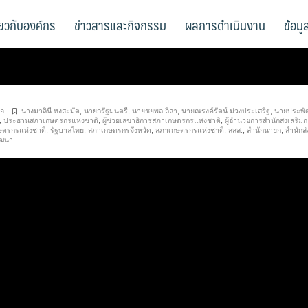
ี่ยวกับองค์กร
ข่าวสารและกิจกรรม
ผลการดำเนินงาน
ข้อม
โอ
นางมาลินี หงสะมัต
,
นายกรัฐมนตรี
,
นายชยพล ถิลา
,
นายณรงค์รัตน์ ม่วงประเสริฐ
,
นายประพั
,
ประธานสภาเกษตรกรแห่งชาติ
,
ผู้ช่วยเลขาธิการสภาเกษตรกรแห่งชาติ
,
ผู้อำนวยการสำนักส่งเสริมก
ษตรกรแห่งชาติ
,
รัฐบาลไทย
,
สภาเกษตรกรจังหวัด
,
สภาเกษตรกรแห่งชาติ
,
สสส.
,
สำนักนายก
,
สำนักส่
ัฒนา