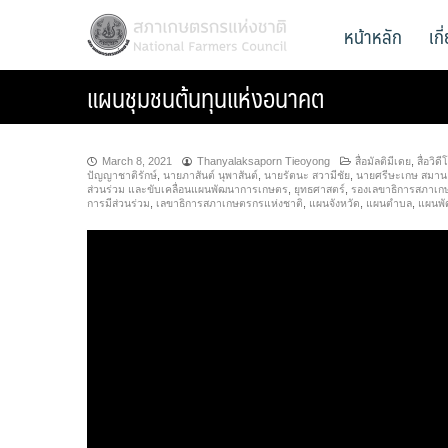
Skip
สภาเกษตรกรแห่งชาติ
หน้าหลัก
เก
National Farmers Council
to
content
แผนชุมชนต้นทุนแห่งอนาคต
March 8, 2021
Thanyalaksaporn Tieoyong
สื่อมัลติมีเดย
,
สื่อวิดี
ปัญญาชาติรักษ์
,
นายภาสันต์ นุพาสันต์
,
นายรัตนะ สวามีชัย
,
นายศรีษะเกษ สมาน
ส่วนร่วม และขับเคลื่อนแผนพัฒนาการเกษตร
,
ยุทธศาสตร์
,
รองเลขาธิการสภาเก
การมีส่วนร่วม
,
เลขาธิการสภาเกษตรกรแห่งชาติ
,
แผนจังหวัด
,
แผนตำบล
,
แผนพ