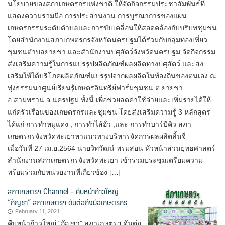
นโยบายของสภาเกษตรกรแห่งชาติ ให้จัดกิจกรรมประชาสัมพันธ์ที่
แสดงความร่วมมือ การประสานงาน การบูรณาการของแผน
เกษตรกรรมระดับตำบลและการขับเคลื่อนให้สอดคล้องกับบริบทชุมชน
โดยสำนักงานสภาเกษตรกรจังหวัดนครปฐมได้ร่วมกับกลุ่มท่องเที่ยว
ชุมชนตำบลยายชา และสำนักงานปศุสัตว์จังหวัดนครปฐม จัดกิจกรรม
ส่งเสริมความรู้ในการแปรรูปผลิตภัณฑ์ผลผลิตทางปศุสัตว์ และส่ง
เสริมให้ได้บริโภคผลิตภัณฑ์แปรรูปจากผลผลิตในท้องถิ่นของตนเอง ณ
ทุ่งธรรมนาศูนย์เรียนรู้เกษตรอินทรีย์ฟาร์มชุมชน ต.ยายชา
อ.สามพราน จ.นครปฐม ทั้งนี้ เพื่อช่วยลดค่าใช้จ่ายและเพิ่มรายได้ให้
แก่ครัวเรือนของเกษตรกรและชุมชน โดยส่งเสริมความรู้ 3 หลักสูตร
ได้แก่ การทำหมูแดง , การทำไส้อั่ว ,และ การทำบาร์บีคิว สภา
เกษตรกรจังหวัดพะเยาหาแนวทางบริหารจัดการผลผลิตลิ้นจี่
เมื่อวันที่ 27 เม.ย.2564 นายวิทวัฒน์ พรมสอน หัวหน้าส่วนยุทธศาสตร์
สำนักงานสภาเกษตรกรจังหวัดพะเยา เข้าร่วมประชุมเตรียมความ
พร้อมร่วมกับหน่วยงานที่เกี่ยวข้อง […]
สภาเกษตรฯ Channel – คืบหน้าก้าวใหญ่
“กัญชา” สภาเกษตรฯ ดันต่อถึงมือเกษตรกร
February 11, 2021
คืบหน้าก้าวใหญ่ “กัญชา” สภาเกษตรฯ ดันต่อ