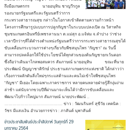
ถึงมือเกษตรกร นายอนุทิน ชาญวีรกูล
รองนายกรัฐมนตรีและรัฐมนตรีว่าการ
กระทรวงสาธารณสุข กล่าวในโอกาสเข้าติดตามความก้าวหน้า
โครงการศึกษารูปแบบการปลูกกัญชาในระบบแปลงเปิด ณ วิสาหกิจ
ชุมชนเกษตรอินทรีย์เพชรลานนา ต.แม่สุก อ.แจ้ห่ม จ.ลำปาง ว่าช่วง
เวลาปีกว่าๆที่ได้ดำรงตำแหน่งรัฐมนตรีว่าการกระทรวงสาธารณสุขได้
ขับเคลื่อนกระบวนการต่างๆเกี่ยวกับพืชสมุนไพร “กัญชา” ณ วันนี้
สามารถปลดล็อกให้ใช้ประโยชน์ได้ทุกส่วนของต้นกัญชายกเว้นดอก
ซึ่งถือว่าเดินมาไกลพอสมควร สัมภาษณ์ นายอนุทิน ขณะที่นาย
ประพัฒน์ ปัญญาชาติรักษ์ ประธานสภาเกษตรกรแห่งชาติ ได้กล่าวว่า
เรื่องการผลักดันสิ่งใหม่ๆกระแสต้านและคนไม่เข้าใจพืชสมุนไพร
“กัญชา” มีเยอะโดยเฉพาะภาคราชการ หลายคนหลายฝ่ายรู้สึกงุ่มง่าม
ล่าช้า แต่นับจากขวบปีที่ผ่านมาจะเห็นได้ว่ามีการขับเคลื่อนและ
พัฒนาไปก้าวใหญ่มาก สัมภาษณ์ นายประพัฒน์ ..
……………………………………. ข่าว : วัฒนรินทร์ สุขีวัย เทคนิค :
วัชร มีแสงเงิน อำนวยการข่าว : ภาสันต์ นุพาสันต์
ข่าวประชาสัมพันธ์ประจำสัปดาห์ วันศุกร์ที่ 29
มกราคม 2564