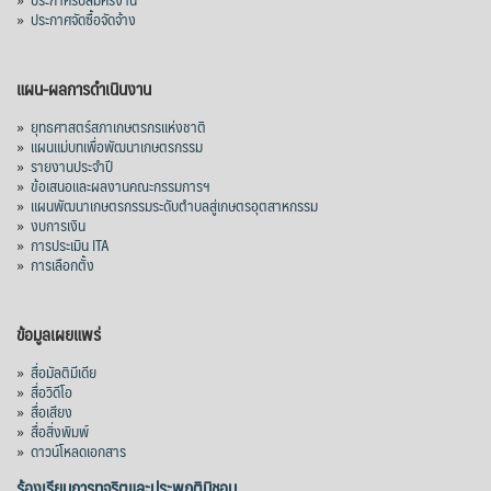
»
ประกาศจัดซื้อจัดจ้าง
แผน-ผลการดำเนินงาน
»
ยุทธศาสตร์สภาเกษตรกรแห่งชาติ
»
แผนแม่บทเพื่อพัฒนาเกษตรกรรม
»
รายงานประจำปี
»
ข้อเสนอและผลงานคณะกรรมการฯ
»
แผนพัฒนาเกษตรกรรมระดับตำบลสู่เกษตรอุตสาหกรรม
»
งบการเงิน
»
การประเมิน ITA
»
การเลือกตั้ง
ข้อมูลเผยแพร่
»
สื่อมัลติมีเดีย
»
สื่อวิดีโอ
»
สื่อเสียง
»
สื่อสิ่งพิมพ์
»
ดาวน์โหลดเอกสาร
ร้องเรียนการทุจริตและประพฤติมิชอบ