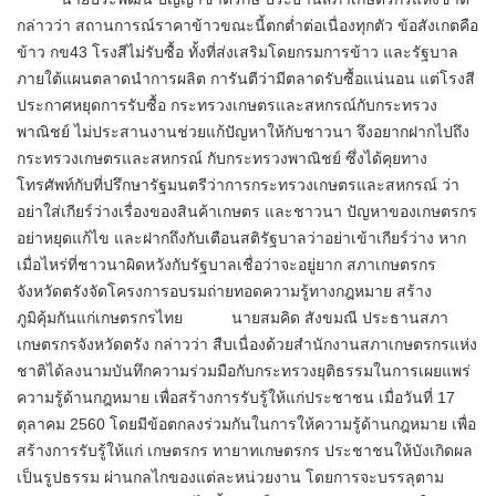
กล่าวว่า สถานการณ์ราคาข้าวขณะนี้ตกต่ำต่อเนื่องทุกตัว ข้อสังเกตคือ
ข้าว กข43 โรงสีไม่รับซื้อ ทั้งที่ส่งเสริมโดยกรมการข้าว และรัฐบาล​
ภายใต้แผนตลาดนำการผลิต การันตี​ว่ามีตลาดรับซื้อแน่นอน แต่โรงสี
ประกาศหยุดการรับซื้อ กระทรวงเกษตรและสหกรณ์กับกระทรวง
พาณิชย์ ไม่ประสานงานช่วยแก้ปัญหาให้กับชาวนา จึงอยากฝากไปถึง
กระทรวงเกษตรและสหกรณ์ กับกระทรวงพาณิชย์ ซึ่งได้คุยทาง
โทรศัพท์​กับที่ปรึกษารัฐมนตรีว่าการกระทรวงเกษตรและสหกรณ์ ว่า
อย่าใส่เกียร์​ว่างเรื่องของสินค้าเกษตร และชาวนา ปัญหาของเกษตรกร
อย่าหยุดแก้ไข และฝากถึงกับเตือนสติรัฐบาลว่าอย่าเข้าเกียร์ว่าง หาก
เมื่อไหร่ที่ชาวนาผิดหวังกับรัฐบาลเชื่อว่าจะอยู่ยาก สภาเกษตรกร
จังหวัดตรังจัดโครงการอบรมถ่ายทอดความรู้ทางกฎหมาย สร้าง
ภูมิคุ้มกันแก่เกษตรกรไทย นายสมคิด สังขมณี ประธานสภา
เกษตรกรจังหวัดตรัง กล่าวว่า สืบเนื่องด้วยสำนักงานสภาเกษตรกรแห่ง
ชาติได้ลงนามบันทึกความร่วมมือกับกระทรวงยุติธรรมในการเผยแพร่
ความรู้ด้านกฎหมาย เพื่อสร้างการรับรู้ให้แก่ประชาชน เมื่อวันที่ 17
ตุลาคม 2560 โดยมีข้อตกลงร่วมกันในการให้ความรู้ด้านกฎหมาย เพื่อ
สร้างการรับรู้ให้แก่ เกษตรกร ทายาทเกษตรกร ประชาชนให้บังเกิดผล
เป็นรูปธรรม ผ่านกลไกของแต่ละหน่วยงาน โดยการจะบรรลุตาม