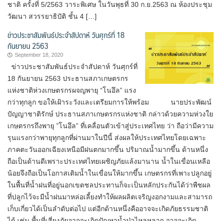
ชาติ ครั้งที่ 5/2563 วาระพิเศษ ในวันพุธที่ 30 ก.ย.2563 ณ ห้องประชุม
วัฒนา สวรรยาธิปัติ ชั้น 4 […]
ข่าวประชาสัมพันธ์ประจำสัปดาห์ วันศุกร์ที่ 18
กันยายน 2563
September 18, 2020
ข่าวประชาสัมพันธ์ประจำสัปดาห์ วันศุกร์ที่
18 กันยายน 2563 ประธานสภาเกษตรกร
แห่งชาติห่วงเกษตรกรผจญพายุ “โนอึล” แรง
กว่าทุกลูก ขอให้เฝ้าระวังและเตรียมการให้พร้อม นายประพัฒน์
ปัญญาชาติรักษ์ ประธานสภาเกษตรกรแห่งชาติ กล่าวด้วยความห่วงใย
เกษตรกรถึงพายุ ”โนอึล” ที่เคลื่อนตัวเข้าสู่ประเทศไทย ว่า ถือว่ามีความ
รุนแรงกว่าพายุทุกลูกที่ผ่านมาในปีนี้ ส่งผลให้ประเทศไทยโดยเฉพาะ
ภาคตะวันออกเฉียงเหนือมีฝนตกมากขึ้น ปริมาณน้ำมากขึ้น ด้านหนึ่ง
ถือเป็นด้านดีเพราะประเทศไทยเผชิญภัยแล้งมานาน น้ำในเขื่อนเหลือ
น้อยจึงถือเป็นโอกาสเติมน้ำในเขื่อนให้มากขึ้น เกษตรกรที่เพาะปลูกอยู่
ในพื้นที่น้ำฝนที่อยู่นอกเขตชลประทานก็จะเป็นหลักประกันได้ว่าพืชผล
ที่ปลูกไว้จะมีน้ำฝนมาหล่อเลี้ยงทำให้ผลผลิตเจริญงอกงามและสามารถ
เก็บเกี่ยวได้เป็นลำดับต่อไป แต่อีกด้านหนึ่งคืออาจจะเกิดภัยธรรมชาติ
ได้ เช่น พื้นที่เสี่ยงภัยอาจจะเกิดปัญหาน้ำป่าไหลหลาก อาจจะเกิด