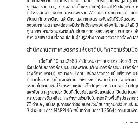
เทคโนโลยีชาวบ้าน ในเครือมติชน และทีม , การนำเสนอข้อมูลในรูปแ
ธุรกิจสารสนเทศ , การผลิตสื่อโซเชียลมีเดีย(Social Media)เพื่
มีประชาสัมพันธ์สภาเกษตรกรจังหวัด 77 จังหวัด พนักงานสภาเกษตรก
พัฒนาทักษะพนักงานสำนักงานสภาเกษตรกรจังหวัดที่รับผิดชอบงานประ
ของสภาเกษตรกรฯได้อย่างมีประสิทธิภาพสอดคล้องกับเทคโนโลยี มีความร
คุณภาพ สามารถประชาสัมพันธ์บทบาทภารกิจของสภาเกษตรกรแห่ง
การเผยแพร่ผ่านสื่อออนไลน์มีผู้รับรู้อย่างกว้างขวางสอดคล้องกับสถ
สำนักงานสภาเกษตรกรแห่งชาติบันทึกความร่วมมือเพ
เมื่อวันที่ 10 ก.ย.2563​ สำนักงานสภาเกษตรกรแห่งชาติ โดยนายภา​ส
ร่วมมือกับสภาองค์กรชุมชน และสถาบันพัฒนาองค์กรชุมชน (องค์กา
(องค์การมหาชน) เขตบางกะปิ กทม. เพื่อสร้างความเข้มแข็งของ
ที่เชื่อมโยงการจัดทำแผนพัฒนาเกษตรกรรมระดับตำบล แผนพัฒนาเก
ระดับนโยบาย เพื่อให้การช่วยเหลือแก้ไขปัญหาของเกษตรกรเป็นปัญหาร
และสังคม กฎหมายระเบียบที่เกี่ยวข้องและสิ่งแวดล้อม เป็นต้น โดย
กระบวนการขับเคลื่อนการทำงานร่วมกันในการสร้างพื้นที่รูปธรรมระ
77 ตำบล , สนับสนุนการจัดทำข้อเสนอเชิงนโยบายทุกมิติร่วมกันเป็น
3 ฝ่าย เช่น การ MAPPING “พื้นที่ดำเนินการปี 2564” ด้านแผนพั
………