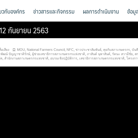
ี่ยวกับองค์กร
ข่าวสารและกิจกรรม
ผลการดำเนินงาน
ข้อม
ี่ 12 กันยายน 2563
สื่อเสียง
MOU
,
National Farmers Council
,
NFC
,
ข่าวประชาสัมพันธ์
,
คุยกับสภาเกษตรกร
,
บันท
พัฒน์ ปัญญาชาติรักษ์
,
ผู้ช่วยเลขาธิการสภาเกษตรกรแห่งชาติ
,
ภาสันต์ นุพาสันต์
,
รัตนะ สวามีชัย
,
สก
ัด
,
สำนักงานสภาเกษตรกรแห่งชาติ
,
อบรมเชิงปฏิบัติการ
,
เลขาธิการสภาเกษตรกรแห่งชาติ
,
โครงกา