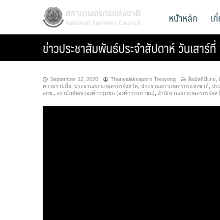
Skip
สภาเกษตรกรแห่งชาติ
หน้าหลัก
เก
National Farmers Council
to
content
ข่าวประชาสัมพันธ์ประจำสัปดาห์ วันเสาร์ท
September 12, 2020
Thanyalaksaporn Tieoyong
สื่อมัลติมีเดย
,
ความร่วมมือ
,
ประธานสภาเกษตรกรจังหวัด
,
ประธานสภาเกษตรกรแห่งชาติ
,
ประ
สกช.
,
สถาบันพัฒนาองค์กรชุมชน (องค์การมหาชน)
,
สำนักงานสภาเกษตรกรจังหว