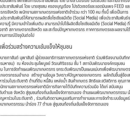
บบอินโฟกราฟิกเพื่อการประชาสัมพันธ์ โดย นางสาวอรณีย์ รอดสวัสดิ์ และทีมจากโรง
อการประชาสัมพันธ์ โดย นายสุขสม ครองบุญเรือง โปรดิวเซอร์และแอดมินเพจ FEED แล
รจังหวัด พนักงานสภาเกษตรกรแห่งชาติเข้าร่วม กว่า 100 คน ทั้งนี้ เพื่อเป็นการ
ชาสัมพันธ์ให้สามารถผลิตสื่อโซเชียลมีเดีย (Social Media) เพื่อประชาสัมพันธ์
ู้ มีความเข้าใจเพิ่มเติม สามารถนำไปใช้ผลิตสื่อโซเชียลมีเดีย (Social Media) ที่
ชาติ สภาเกษตรกรจังหวัด และสะท้อนปัญหาเกษตรกร ภาคการเกษตรและผลงานได้
านการณ์​ปัจจุบันต่อไป
ื่อร่วมสร้างความเข้มแข็งให้ชุมชน
ันต์​ นุ​พา​สันต์​ ผู้ช่วย​เลขาธิการ​สภา​เกษตรกร​แห่งชาติ​ ร่วมพิธีลงนามบันทึก
รมหาชน) ณ ห้องประชุมไพบูลย์ วัฒนศิริธรรม ชั้น 1 สถาบันพัฒนาองค์กรชุมชน
ชุมชน ในการจัดทำแผนพัฒนาเกษตรกร ยกระดับพัฒนาเป็นแผนแม่บทเพื่อพัฒนาเกษต
ษตรกรรมอำเภอ สร้างฐานข้อมูล วิเคราะห์ปัญหาของเกษตรกร ผลักดันขึ้นสู่ข้อเ
่วมในระดับชาติ ด้านที่ดิน หนี้สิน แหล่งน้ำ สินค้าเกษตร สิทธิและสวัสดิการ คุณภาพ
สำนักงานสภาเกษตรกรแห่งชาติมีภารกิจภายใต้บันทึกความร่วมมือ ได้แก่ สนับสนุน
ดับตำบล จังหวัด สู่ชุมชนท้องถิ่นเข้มแข็งจัดการตนเอง ด้านแผนพัฒนาเกษตรกรรม น
ปัญหาร่วมในระดับชาติ , ร่วมกันติดตามหนุนเสริมการทำงานและการจัดทำระบบข้อมูลร
ฒนาเกษตรกรรม นำร่อง 77 ตำบล สู่ชุมชนท้องถิ่นเข้มแข็งจัดการตนเอง
………………………………….