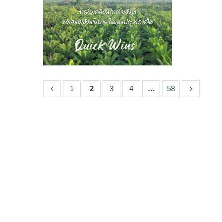
1
2
3
4
…
58