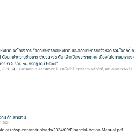
่งชาติ จัดโครงการ “สภาเกษตรกรแห่งชาติ และสภาเกษตรกรจังหวัด รวมใจภักดิ์ 
ี น้อมเกล้าถวายข้าวสาร จำนวน ๗๓ ตัน เพื่อเป็นพระราชกุศล เนื่องในโอกาสมหามง
พรรษา ๖ รอบ ๒๘ กรกฎาคม ๒๕๖๗”
, 2024
ประธานสภาเกษตรกรแห่งชาติ
,
รวมใจภักดิ์ ถวายความจงรักภักดี
,
สภาเกษตรกรจังหวัด
ติงาน ด้านการเงิน
, 2024
nfc.or.th/wp-content/uploads/2024/09/Financial-Action-Manual.pdf