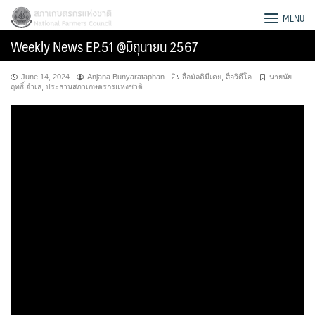
Skip
สภาเกษตรกรแห่งชาติ
MENU
to
Weekly News EP.51 @มิถุนายน 2567
content
June 14, 2024
Anjana Bunyarataphan
สื่อมัลติมีเดย
,
สื่อวิดีโอ
นายนัย
ฤทธิ์ จำเล
,
ประธานสภาเกษตรกรแห่งชาติ
Search
for: