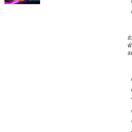
ส
พั
ส