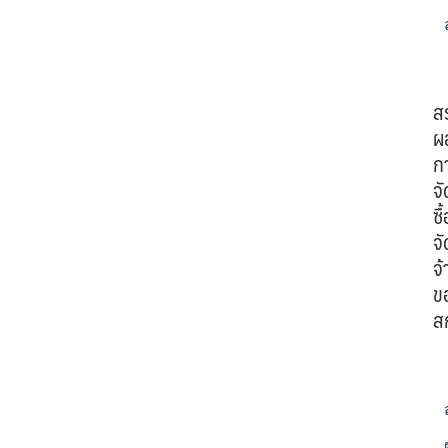
ส
ผ
ก
จั
ซื้
จั
จ้
ข
ส