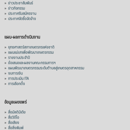
»
ข่าวประชาสัมพันธ์
»
ข่าวกิจกรรม
»
ประกาศรับสมัครงาน
»
ประกาศจัดซื้อจัดจ้าง
แผน-ผลการดำเนินงาน
»
ยุทธศาสตร์สภาเกษตรกรแห่งชาติ
»
แผนแม่บทเพื่อพัฒนาเกษตรกรรม
»
รายงานประจำปี
»
ข้อเสนอและผลงานคณะกรรมการฯ
»
แผนพัฒนาเกษตรกรรมระดับตำบลสู่เกษตรอุตสาหกรรม
»
งบการเงิน
»
การประเมิน ITA
»
การเลือกตั้ง
ข้อมูลเผยแพร่
»
สื่อมัลติมีเดีย
»
สื่อวิดีโอ
»
สื่อเสียง
»
สื่อสิ่งพิมพ์