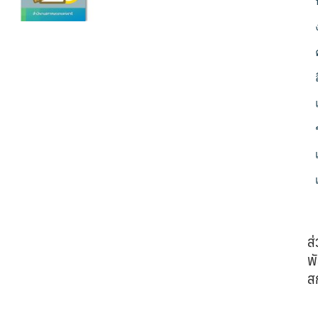
ส
พั
ส