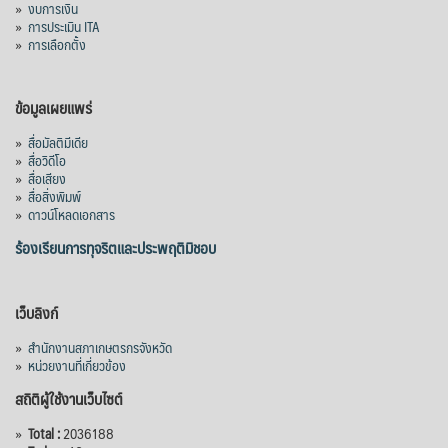
»
งบการเงิน
»
การประเมิน ITA
»
การเลือกตั้ง
ข้อมูลเผยแพร่
»
สื่อมัลติมีเดีย
»
สื่อวิดีโอ
»
สื่อเสียง
»
สื่อสิ่งพิมพ์
»
ดาวน์โหลดเอกสาร
ร้องเรียนการทุจริตและประพฤติมิชอบ
เว็บลิงก์
»
สำนักงานสภาเกษตรกรจังหวัด
»
หน่วยงานที่เกี่ยวข้อง
สถิติผู้ใช้งานเว็บไซต์
»
Total :
2036188