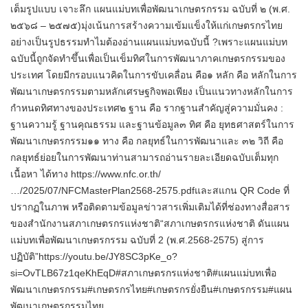
เต็มรูปแบบ เจาะลึก แผนแม่บทเพื่อพัฒนาเกษตรกรรม ฉบับที่ ๒ (พ.ศ.
๒๕๖๘ – ๒๕๗๕)มุ่งเน้นการสร้างความเข้มแข็งให้แก่เกษตรกรไทย
อย่างเป็นรูปธรรมทำไมต้องอ่านแผนแม่บทฉบับนี้ ?เพราะแผนแม่บท
ฉบับนี้ถูกจัดทำขึ้นเพื่อเป็นเข็มทิศในการพัฒนาภาคเกษตรกรรมของ
ประเทศ โดยมีกรอบแนวคิดในการขับเคลื่อน คือ๑ หลัก คือ หลักในการ
พัฒนาเกษตรกรรมตามหลักเศรษฐกิจพอเพียง เป็นแนวทางหลักในการ
กำหนดทิศทางของประเทศ๒ ฐาน คือ รากฐานสำคัญสู่ความมั่นคง :
ฐานความรู้ ฐานคุณธรรม และฐานข้อมูล๓ ทิศ คือ ยุทธศาสตร์ในการ
พัฒนาเกษตรกรรม๑๑ ทาง คือ กลยุทธ์ในการพัฒนาและ ๓๒ วิถี คือ
กลยุทธ์ย่อยในการพัฒนาท่านสามารถอ่านรายละเอียดฉบับเต็มทุก
เนื้อหา ได้ทาง https://www.nfc.or.th/
…/2025/07/NFCMasterPlan2568-2575.pdfและสแกน QR Code ที่
ปรากฏในภาพ หรือติดตามข้อมูลข่าวสารเพิ่มเติมได้ที่ช่องทางสื่อสาร
ของสำนักงานสภาเกษตรกรแห่งชาติ“สภาเกษตรกรแห่งชาติ ดันแผน
แม่บทเพื่อพัฒนาเกษตรกรรม ฉบับที่ 2 (พ.ศ.2568-2575) สู่การ
ปฏิบัติ”https://youtu.be/JY8SC3pKe_o?
si=OvTLB67z1qeKhEqD#สภาเกษตรกรแห่งชาติ#แผนแม่บทเพื่อ
พัฒนาเกษตรกรรม#เกษตรกรไทย#เกษตรกรยั่งยืน#เกษตรกรรม#แผน
พัฒนาเกษตรกรรมไทย