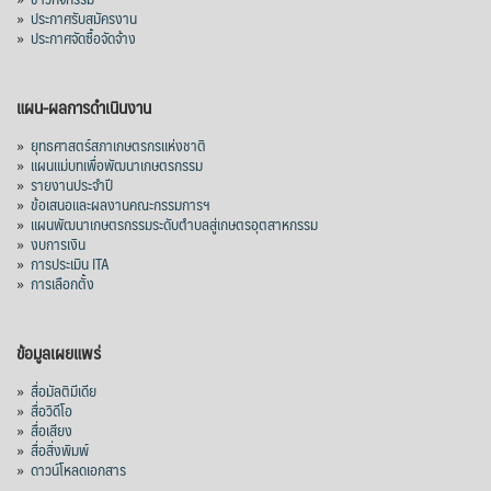
»
ประกาศรับสมัครงาน
»
ประกาศจัดซื้อจัดจ้าง
แผน-ผลการดำเนินงาน
»
ยุทธศาสตร์สภาเกษตรกรแห่งชาติ
»
แผนแม่บทเพื่อพัฒนาเกษตรกรรม
»
รายงานประจำปี
»
ข้อเสนอและผลงานคณะกรรมการฯ
»
แผนพัฒนาเกษตรกรรมระดับตำบลสู่เกษตรอุตสาหกรรม
»
งบการเงิน
»
การประเมิน ITA
»
การเลือกตั้ง
ข้อมูลเผยแพร่
»
สื่อมัลติมีเดีย
»
สื่อวิดีโอ
»
สื่อเสียง
»
สื่อสิ่งพิมพ์
»
ดาวน์โหลดเอกสาร