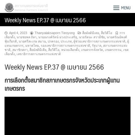
Skip
สภาเกษตรกรแห่งชาติ
MENU
to
Weekly News EP.37 @ เมษายน 2566
content
April 4, 2023
Thanyalaksaporn Tieoyong
สื่อมัลติมีเดย
,
สื่อวิดีโอ
การ
เลือกตั้ง
,
นายชยพล ถิลา
,
นายณรงค์รัตน์ ม่วงประเสริฐ
,
นายรัตนะ สวามีชัย
,
นายศรัณย์พงศ์
ฟุ้งเกียรติ
,
นายศรีสะเกษ สมาน
,
ปกครอง
,
ประเภท
,
ผู้ช่วยเลขาธิการสภาเกษตรกรแห่งชาติ
,
ผู้
แทนเกษตรกร
,
มหาดไทย
,
รองเลขาธิการสภาเกษตรกรแห่งชาติ
,
รัฐบาล
,
สภาเกษตรกรแห่ง
ชาติ
,
สมาชิกสภา
,
สื่อมัลติมีเดีย
,
สื่อวีดีโอ
,
หน่วยเลือกตั้ง
,
เกษตรกรจังหวัด
,
เกษตรกรรม
,
เขต
เลือกตั้ง
,
เลขาธิการสภาเกษตรกรแห่งชาติ
Weekly News EP.37 @ เมษายน 2566
การเลือกตั้งสมาชิกสภาเกษตรกรจังหวัดประเภทผู้แทน
เกษตรกร
Search
for: