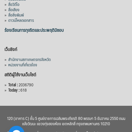
»
สื่อวิดีโอ
»
สื่อเสียง
»
สื่อสิ่งพิมพ์
»
ดาวน์โหลดเอกสาร
ร้องเรียนการทุจริตและประพฤติมิชอบ
เว็บลิงก์
»
สำนักงานสภาเกษตรกรจังหวัด
»
หน่วยงานที่เกี่ยวข้อง
สถิติผู้ใช้งานเว็บไซต์
»
Total :
2036790
»
Today :
618
120 (อาคาร C) ชั้น 5 ศูนย์ราชการเฉลิมพระเกียรติ 80 พรรษา 5 ธันวาคม 2550 ถนน
แจ้งวัฒนะ แขวงทุ่งสองห้อง เขตหลักสี่ กรุงเทพมหานคร 10210