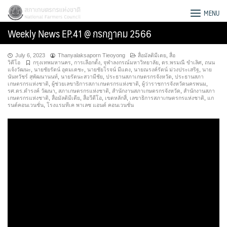
Skip
สภาเกษตรกรแห่งชาติ
MENU
to
Weekly News EP.41 @ กรกฎาคม 2566
content
July 6, 2023
Thanyalaksaporn Tieoyong
สื่อมัลติมีเดย
,
สื่อ
วิดีโอ
กรุงเทพมหานคร
,
การเลือกตั้ง
,
จุฬาลงกรณ์มหาวิทยาลัย
,
ดร.พรมณี ขำเลิศ
,
ถนน
แจ้งวัฒนะ
,
นายชัยรัตน์ อุดมเดชะ
,
นายชัยโรจน์ มีแดง
,
นายณรงค์รัตน์ ม่วงประเสริฐ
,
นาย
นันทวัชร์ สุพัฒนานนท์
,
นายรัตนะสวามีชัย
,
ประธานสภาเกษตรกรจังหวัด
,
ประธานสภา
เกษตรกรแห่งชาติ
,
ผู้ช่วยเลขาธิการสภาเกษตรกรแห่งชาติ
,
ผู้ว่าราชการจังหวัดนครพนม
,
รศ.ดร.ดำรงค์ วัฒนา
,
สภาเกษตรกรแห่งชาติ
,
สำนักงานสภาเกษตรกรจังหวัด
,
สำนักงานสภา
เกษตรกรแห่งชาติ
,
สื่อมัลติมีเดีย
,
สื่อวีดีโอ
,
เขตหลักสี่
,
เลขาธิการสภาเกษตรกรแห่งชาติ
,
แก
รนด์คอนเวนชั่น
,
โรงแรมทีเค พาเลซ แอนด์ คอนเวนชั่น
Search
for: