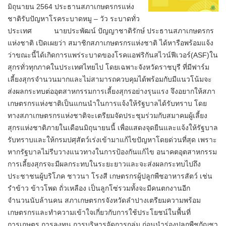
มิถุนายน 2564 ประธานสภาเกษตรกรแห่ง
ชาติรับปัญหาโรคระบาดหมู – วัว ระบาดทั่ว
ประเทศ นายประพัฒน์ ปัญญาชาติรักษ์ ประธานสภาเกษตรกร
แห่งชาติ เปิดเผยว่า สมาชิกสภาเกษตรกรแห่งชาติ ได้หารือพร้อมแจ้ง
ว่าขณะนี้ได้เกิดการแพร่ระบาดของโรคแอฟริกันสไวน์ฟีเวอร์(ASF)ใน
สุกรทั่วทุกภาคในประเทศไทยไป โดยเฉพาะจังหวัดราชบุรี ที่มีฟาร์ม
เลี้ยงสุกรจำนวนมากและไม่สามารถควบคุมได้พร้อมกับมีแนวโน้มจะ
ส่งผลกระทบต่ออุตสาหกรรมการเลี้ยงสุกรอย่างรุนแรง จึงอยากให้สภา
เกษตรกรแห่งชาติเป็นแกนนำในการแจ้งให้รัฐบาลได้รับทราบ โดย
ทางสภาเกษตรกรแห่งชาติจะเตรียมจัดประชุมร่วมกับสมาคมผู้เลี้ยง
สุกรแห่งชาติภายในเดือนมิถุนายนนี้ เพื่อแสดงจุดยืนและแจ้งให้รัฐบาล
รับทราบและให้กรมปศุสัตว์เร่งเข้ามาแก้ไขปัญหาโดยด่วนที่สุด เพราะ
หากรัฐบาลไม่รีบวางแนวทางในการป้องกันแก้ไข อนาคตอุตสาหกรรม
การเลี้ยงสุกรจะมีผลกระทบในระยะยาวและจะส่งผลกระทบไปถึง
ประชาชนผู้บริโภค ชาวนา โรงสี เกษตรกรผู้ปลูกพืชอาหารสัตว์ เช่น
รำข้าว ข้าวโพด ถั่วเหลือง เป็นลูกโซ่รวมทั้งจะมีคนตกงานอีก
จำนวนนับล้านคน สภาเกษตรกรจังหวัดลำปางเตรียมความพร้อม
เกษตรกรและทำความเข้าใจเกี่ยวกับการใช้ประโยชน์ในพื้นที่
การเกษตร การลงทุน การบริหารจัดการกลุ่ม ก่อนนำร่องปลูกพืชกัญชา