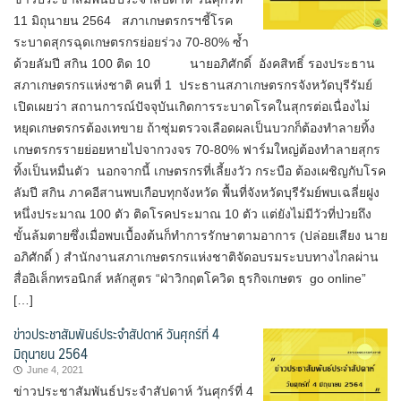
11 มิถุนายน 2564 สภาเกษตรกรฯชี้โรค
ระบาดสุกรฉุดเกษตรกรย่อยร่วง 70-80% ซ้ำ
ด้วยลัมปี สกิน 100 ติด 10 นายอภิศักดิ์ อังคสิทธิ์ รองประธาน
สภาเกษตรกรแห่งชาติ คนที่ 1 ประธานสภาเกษตรกรจังหวัดบุรีรัมย์
เปิดเผยว่า สถานการณ์ปัจจุบันเกิดการระบาดโรคในสุกรต่อเนื่องไม่
หยุดเกษตรกรต้องเทขาย ถ้าซุ่มตรวจเลือดผลเป็นบวกก็ต้องทำลายทิ้ง
เกษตรกรรายย่อยหายไปจากวงจร 70-80% ฟาร์มใหญ่ต้องทำลายสุกร
ทิ้งเป็นหมื่นตัว นอกจากนี้ เกษตรกรที่เลี้ยงวัว กระบือ ต้องเผชิญกับโรค
ลัมปี สกิน ภาคอีสานพบเกือบทุกจังหวัด พื้นที่จังหวัดบุรีรัมย์พบเฉลี่ยฝูง
หนึ่งประมาณ 100 ตัว ติดโรคประมาณ 10 ตัว แต่ยังไม่มีวัวที่ป่วยถึง
ขั้นล้มตายซึ่งเมื่อพบเบื้องต้นก็ทำการรักษาตามอาการ (ปล่อยเสียง นาย
อภิศักดิ์ ) สำนักงานสภาเกษตรกรแห่งชาติจัดอบรมระบบทางไกลผ่าน
สื่ออิเล็กทรอนิกส์ หลักสูตร “ฝ่าวิกฤตโควิด ธุรกิจเกษตร go online”
[…]
ข่าวประชาสัมพันธ์ประจำสัปดาห์ วันศุกร์ที่ 4
มิถุนายน 2564
June 4, 2021
ข่าวประชาสัมพันธ์ประจำสัปดาห์ วันศุกร์ที่ 4