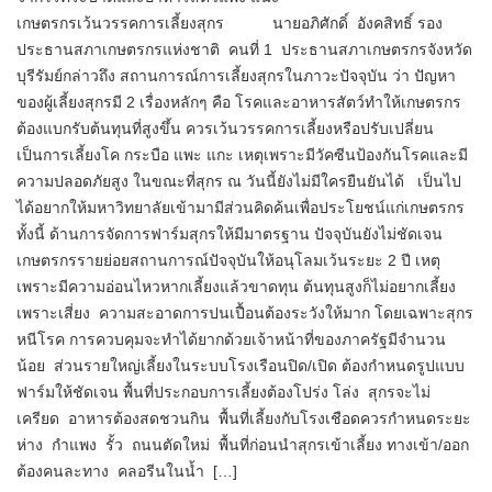
เกษตรกรเว้นวรรคการเลี้ยงสุกร นายอภิศักดิ์ อังคสิทธิ์ รอง
ประธานสภาเกษตรกรแห่งชาติ คนที่ 1 ประธานสภาเกษตรกรจังหวัด
บุรีรัมย์กล่าวถึง สถานการณ์การเลี้ยงสุกรในภาวะปัจจุบัน ว่า ปัญหา
ของผู้เลี้ยงสุกรมี 2 เรื่องหลักๆ คือ โรคและอาหารสัตว์ทำให้เกษตรกร
ต้องแบกรับต้นทุนที่สูงขึ้น ควรเว้นวรรคการเลี้ยงหรือปรับเปลี่ยน
เป็นการเลี้ยงโค กระบือ แพะ แกะ เหตุเพราะมีวัคซีนป้องกันโรคและมี
ความปลอดภัยสูง ในขณะที่สุกร ณ วันนี้ยังไม่มีใครยืนยันได้ เป็นไป
ได้อยากให้มหาวิทยาลัยเข้ามามีส่วนคิดค้นเพื่อประโยชน์แก่เกษตรกร
ทั้งนี้ ด้านการจัดการฟาร์มสุกรให้มีมาตรฐาน ปัจจุบันยังไม่ชัดเจน
เกษตรกรรายย่อยสถานการณ์ปัจจุบันให้อนุโลมเว้นระยะ 2 ปี เหตุ
เพราะมีความอ่อนไหวหากเลี้ยงแล้วขาดทุน ต้นทุนสูงก็ไม่อยากเลี้ยง
เพราะเสี่ยง ความสะอาดการปนเปื้อนต้องระวังให้มาก โดยเฉพาะสุกร
หนีโรค การควบคุมจะทำได้ยากด้วยเจ้าหน้าที่ของภาครัฐมีจำนวน
น้อย ส่วนรายใหญ่เลี้ยงในระบบโรงเรือนปิด/เปิด ต้องกำหนดรูปแบบ
ฟาร์มให้ชัดเจน พื้นที่ประกอบการเลี้ยงต้องโปร่ง โล่ง สุกรจะไม่
เครียด อาหารต้องสดชวนกิน พื้นที่เลี้ยงกับโรงเชือดควรกำหนดระยะ
ห่าง กำแพง รั้ว ถนนตัดใหม่ พื้นที่ก่อนนำสุกรเข้าเลี้ยง ทางเข้า/ออก
ต้องคนละทาง คลอรีนในน้ำ […]