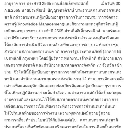
อายุราชการ ประจำปี 2565 ผ่านสื่ออิเล็กทรอนิกส์ เมื่อวันที่ 30
ก.ย.2565 นายประพัฒน์ ปัญญาชาติรักษ์ ประธานสภาเกษตรกรแห่ง
ชาติ กล่าวอวยพรแด่ผู้เกษียณอายุราชการในการอบรม “การจัดการ
ความรู้(Knowledge Management)และกิจกรรมแสดงมุทิตาจิตแด่ผู้
เกษียณอายุราชการ ประจำปี 2565 ผ่านสื่ออิเล็กทรอนิกส์ นายรัตนะ
สวามีชัย เลขาธิการสภาเกษตรกรแห่งชาติ กล่าวแสดงมุทิตาจิตและ
ให้แง่คิดการดำเนินชีวิตภายหลังเกษียณอายุราชการ ณ ห้องประชุม
สำนักงานสภาเกษตรกรแห่งชาติ อาคารรัฐประศาสนภักดี (อาคาร B)
เขตหลักสี่ กรุงเทพฯ โดยมีผู้บริหาร พนักงาน เจ้าหน้าที่ สำนักงานสภา
เกษตรกรแห่งชาติ และสำนักงานสภาเกษตรกรจังหวัด 77 จังหวัด เข้า
ร่วม ซึ่งในปีนี้มีผู้เกษียณอายุราชการจากสำนักงานสภาเกษตรกรแห่ง
ชาติ และสำนักงานสภาเกษตรกรจังหวัด รวม 12 ท่าน การจัดอบรมดัง
กล่าวเพื่อแสดงมุทิตาจิตและยกย่องเกียรติคุณแด่ผู้เกษียณอายุราชการ
ที่ไม่เพียงปฏิบัติงานอย่างเต็มกำลังความสามารถ แต่ยังได้สร้างสมคุณ
งามความดีและผลงานไว้ให้กับสภาเกษตรกรแห่งชาติอย่างมาก การ
เกษียณอายุราชการเป็นเพียงวาระที่ทางราชการกำหนดเท่านั้นแต่
ไม่ใช่วันสุดท้ายของการทำงาน เพราะทุกท่านยังมีความรู้ความ
สามารถที่จะทำประโยชน์ให้กับสังคมต่อไป สภาเกษตรกรแห่งชาติ
ประชุมชี้แจงเพื่อซักซ้อมและเตรียมความพร้อมในการเลือกตั้งสมาชิก