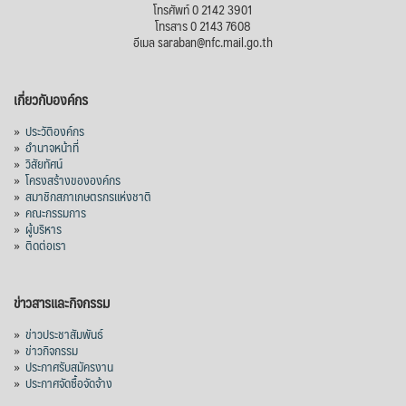
โทรศัพท์ 0 2142 3901
โทรสาร 0 2143 7608
อีเมล saraban@nfc.mail.go.th
เกี่ยวกับองค์กร
»
ประวัติองค์กร
»
อำนาจหน้าที่
»
วิสัยทัศน์
»
โครงสร้างขององค์กร
»
สมาชิกสภาเกษตรกรแห่งชาติ
»
คณะกรรมการ
»
ผู้บริหาร
»
ติดต่อเรา
ข่าวสารและกิจกรรม
»
ข่าวประชาสัมพันธ์
»
ข่าวกิจกรรม
»
ประกาศรับสมัครงาน
»
ประกาศจัดซื้อจัดจ้าง