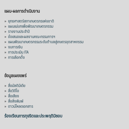
แผน-ผลการดำเนินงาน
»
ยุทธศาสตร์สภาเกษตรกรแห่งชาติ
»
แผนแม่บทเพื่อพัฒนาเกษตรกรรม
»
รายงานประจำปี
»
ข้อเสนอและผลงานคณะกรรมการฯ
»
แผนพัฒนาเกษตรกรรมระดับตำบลสู่เกษตรอุตสาหกรรม
»
งบการเงิน
»
การประเมิน ITA
»
การเลือกตั้ง
ข้อมูลเผยแพร่
»
สื่อมัลติมีเดีย
»
สื่อวิดีโอ
»
สื่อเสียง
»
สื่อสิ่งพิมพ์
»
ดาวน์โหลดเอกสาร
ร้องเรียนการทุจริตและประพฤติมิชอบ