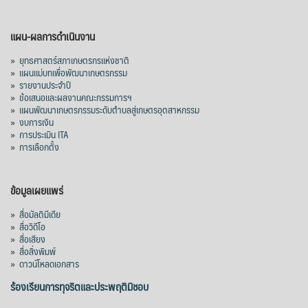
แผน-ผลการดำเนินงาน
»
ยุทธศาสตร์สภาเกษตรกรแห่งชาติ
»
แผนแม่บทเพื่อพัฒนาเกษตรกรรม
»
รายงานประจำปี
»
ข้อเสนอและผลงานคณะกรรมการฯ
»
แผนพัฒนาเกษตรกรรมระดับตำบลสู่เกษตรอุตสาหกรรม
»
งบการเงิน
»
การประเมิน ITA
»
การเลือกตั้ง
ข้อมูลเผยแพร่
»
สื่อมัลติมีเดีย
»
สื่อวิดีโอ
»
สื่อเสียง
»
สื่อสิ่งพิมพ์
»
ดาวน์โหลดเอกสาร
ร้องเรียนการทุจริตและประพฤติมิชอบ