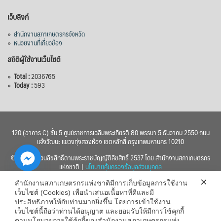
เว็บลิงก์
»
สำนักงานสภาเกษตรกรจังหวัด
»
หน่วยงานที่เกี่ยวข้อง
สถิติผู้ใช้งานเว็บไซต์
»
Total :
2036765
»
Today :
593
120 (อาคาร C) ชั้น 5 ศูนย์ราชการเฉลิมพระเกียรติ 80 พรรษา 5 ธันวาคม 2550 ถนน
แจ้งวัฒนะ แขวงทุ่งสองห้อง เขตหลักสี่ กรุงเทพมหานคร 10210
© 2560 สงวนลิขสิทธิ์ตามพระราชบัญญัติลิขสิทธิ์ 2537 โดย สำนักงานสภาเกษตรกร
แห่งชาติ |
นโยบายคุ้มครองข้อมูลส่วนบุคคล
สำนักงานสภาเกษตรกรแห่งชาติมีการเก็บข้อมูลการใช้งาน
เว็บไซต์ (Cookies) เพื่อนำเสนอเนื้อหาที่ดีและมี
ประสิทธิภาพให้กับท่านมากยิ่งขึ้น โดยการเข้าใช้งาน
เว็บไซต์นี้ถือว่าท่านได้อนุญาต และยอมรับให้มีการใช้คุกกี้
chaty
ตามนโยบายการใช้คุ้กกี้ของสำนักงานสภาเกษตรกรแห่ง