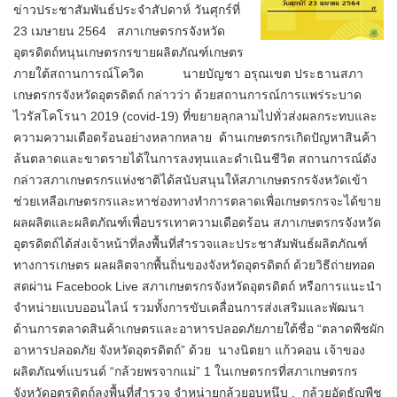
ข่าวประชาสัมพันธ์ประจำสัปดาห์ วันศุกร์ที่
23 เมษายน 2564 สภาเกษตรกรจังหวัด
อุตรดิตถ์หนุนเกษตรกรขายผลิตภัณฑ์เกษตร
ภายใต้สถานการณ์โควิด นายบัญชา อรุณเขต ประธานสภา
เกษตรกรจังหวัดอุตรดิตถ์ กล่าวว่า ด้วยสถานการณ์การแพร่ระบาด
ไวรัสโคโรนา 2019 (covid-19) ที่ขยายลุกลามไปทั่วส่งผลกระทบและ
ความความเดือดร้อนอย่างหลากหลาย ด้านเกษตรกรเกิดปัญหาสินค้า
ล้นตลาดและขาดรายได้ในการลงทุนและดำเนินชีวิต สถานการณ์ดัง
กล่าวสภาเกษตรกรแห่งชาติได้สนับสนุนให้สภาเกษตรกรจังหวัดเข้า
ช่วยเหลือเกษตรกรและหาช่องทางทำการตลาดเพื่อเกษตรกรจะได้ขาย
ผลผลิตและผลิตภัณฑ์เพื่อบรรเทาความเดือดร้อน สภาเกษตรกรจังหวัด
อุตรดิตถ์ได้ส่งเจ้าหน้าที่ลงพื้นที่สำรวจและประชาสัมพันธ์ผลิตภัณฑ์
ทางการเกษตร ผลผลิตจากพื้นถิ่นของจังหวัดอุตรดิตถ์ ด้วยวิธีถ่ายทอด
สดผ่าน Facebook Live สภาเกษตรกรจังหวัดอุตรดิตถ์ หรือการแนะนำ
จำหน่ายแบบออนไลน์ รวมทั้งการขับเคลื่อนการส่งเสริมและพัฒนา
ด้านการตลาดสินค้าเกษตรและอาหารปลอดภัยภายใต้ชื่อ “ตลาดพืชผัก
อาหารปลอดภัย จังหวัดอุตรดิตถ์” ด้วย นางนิตยา แก้วคอน เจ้าของ
ผลิตภัณฑ์แบรนด์ “กล้วยพรจากแม่” 1 ในเกษตรกรที่สภาเกษตรกร
จังหวัดอุตรดิตถ์ลงพื้นที่สำรวจ จำหน่ายกล้วยอบหนึบ , กล้วยอัดธัญพืช