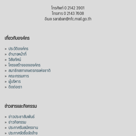
โทรศัพท์ 0 2142 3901
โทรสาร 0 2143 7608
อีเมล saraban@nfc.mail.go.th
เกี่ยวกับองค์กร
»
ประวัติองค์กร
»
อำนาจหน้าที่
»
วิสัยทัศน์
»
โครงสร้างขององค์กร
»
สมาชิกสภาเกษตรกรแห่งชาติ
»
คณะกรรมการ
»
ผู้บริหาร
»
ติดต่อเรา
ข่าวสารและกิจกรรม
»
ข่าวประชาสัมพันธ์
»
ข่าวกิจกรรม
»
ประกาศรับสมัครงาน
»
ประกาศจัดซื้อจัดจ้าง