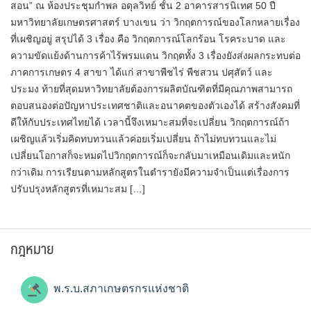
สอน” ณ ห้องประชุมกำพล อดุลวิทย์ ชั้น 2 อาคารสารนิเทศ 50 ปี
มหาวิทยาลัยเกษตรศาสตร์ บางเขน ว่า วิกฤตการณ์ของโลกหลายเรื่อง
ที่เผชิญอยู่ สรุปได้ 3 เรื่อง คือ วิกฤตการณ์โลกร้อน โรคระบาด และ
ความขัดแย้งด้านการค้าไร้พรมแดน วิกฤตทั้ง 3 เรื่องยังส่งผลกระทบต่อ
ภาคการเกษตร 4 สาขา ได้แก่ สาขาพืชไร่ พืชสวน ปศุสัตว์ และ
ประมง ท้ายที่สุดมหาวิทยาลัยต้องการผลิตบัณฑิตที่มีคุณภาพสามารถ
ตอบสนองต่อปัญหาประเทศชาติและอนาคตของตัวเองได้ สร้างสังคมที่
ดีให้กับประเทศไทยได้ เวลานี้จึงเหมาะสมที่จะเปลี่ยน วิกฤตการณ์ถ้า
เผชิญแล้วเริ่มคิดทบทวนแล้วค่อยเริ่มเปลี่ยน ถ้าไม่ทบทวนและไม่
เปลี่ยนโอกาสก็จะหมดไปวิกฤตการณ์ก็จะกลับมาเหมือนเดิมและหนัก
กว่าเดิม การเรียนตามหลักสูตรในตำรายังมีความจำเป็นแต่เรื่องการ
ปรับปรุงหลักสูตรที่เหมาะสม […]
กฎหมาย
พ.ร.บ.สภาเกษตรกรแห่งชาติ