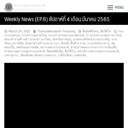
Skip
สภาเกษตรกรแห่งชาติ
MENU
to
Weekly News (EP.8) สัปดาห์ที่ 4 เดือน มีนาคม 2565
content
March 24, 2022
Thanyalaksaporn Tieoyong
สื่อมัลติมีเดย
,
สื่อวิดีโอ
กรม
การปกครอง
,
กระทรวงมหาดไทย
,
กระทรวงเกษตรและสหกรณ์
,
ก้าวแรกทางรอดชาวนาไทย
,
คณะทำงานด้านข้าวและชาวนาไทย
,
จังหวัดอ่างทอง
,
นายณรงค์รัตน์ ม่วงประเสริฐ
,
นาย
รัตนะ สวามีชัย
,
ปัญหาด้านข้าวและชาวนา
,
พักหนี้
,
พื้นที่ 4 ภาค
,
ระบบชลประทาน
,
ลด
ดอกเบี้ย
,
ลดต้นทุนการผลิต
,
สภาเกษตรกรแห่งชาติ
,
สำนักงานคณะกรรมการการเลือกตั้ง
,
สำนักงานสภาเกษตรกรแห่งชาติ
,
สื่อมัลติมีเดีย
,
สื่อวีดีโอ
,
เลขาธิการสภาเกษตรกรแห่งชาติ
,
เลขานุการ
,
เลือกตั้งสมาชิกสภาเกษตรกร
,
เวทีรับฟังความคิดเห็น
Search
for: