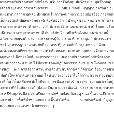
พลตฟอร์มอิเล็กทรอนิกส์เพื่อส่งเสริมการจัดตั้งศูนย์บริการประมูลข้าวกลุ่ม
เครือข่ายสมาชิกสภา​เกษตรกร​ฯ นายประพัฒน์ ปัญญาชาติรักษ์ ปร
ห่งชาติ กล่าวภายหลังเป็นพยานในการลงนามความร่วมมือ​ เรื่อง การพัฒ
ล็กทรอนิกส์เพื่อส่งเสริมการจัดตั้งศูนย์บริการประมูลข้าวกลุ่มเกษตรกร และ
ภาเกษตรกรแห่งชาติ ระหว่าง สำนักงานสภาเกษตรกรแห่งชาติ โดยนายรั
าธิการสภาเกษตรกรแห่งชาติ กับ บริษัท วิสาหกิจเพื่อสังคมเกษตรกรลุ่มน้ำ
ัด โดย นายณรงค์ คงมาก กรรมการผู้จัดการ ณ ห้องประชุมสำนักงานสภา
าติ อาคารรัฐประศาสนภักดี (อาคาร B) เขตหลักสี่ กรุงเทพฯ​ ว่า​ ด้วย
งทั้งสองฝ่ายคืออยากเห็นการปรับตัวของเกษตรกรและบุคลากรด้านการเกษ
งข้อมูลทางอิเล็กทรอนิกส์และการจัดการระบบตลาดอิเล็กทรอนิกส์หรือตลาด
ก่อนหน้าการลงนามนั้นได้มีการทดลองปฏิบัติการร่วมกันระยะหนึ่งกับกลุ่มช
งหวัดชัยภูมิ และนครศรีธรรมราชมาแล้วประสบความสำเร็จด้วยดี จึงอยากขย
เพื่อทำให้ตลาดสินค้าข้าวออนไลน์ได้กระจายออกไปให้กว้างขวาง​ ด้วยข้อต
าวที่เก็บไว้ในสต๊อกจะยังไม่สีจนกว่าจะมีออเดอร์เข้ามา เพราะเราอยากเห็นผู้
โภคข้าวที่สีใหม่และสด” (ปล่อย​เสียง​ นายป​ระพัฒน์)​ ประธานสภา​เกษตรกร​
ารมีข้อมูลในมือ ควรเตรียมการ ซักซ้อมก่อนเกิดเหตุ ขณะขั้นตอนเยียวยา
นการณ์ บางพื้นที่ซ้ำซากเกษตรกรฟื้นตัวไม่ทัน นายประพัฒน์​ ปัญญา​ช
​สภา​เกษตรกร​แห่งชาติ​ กล่าวว่า […]