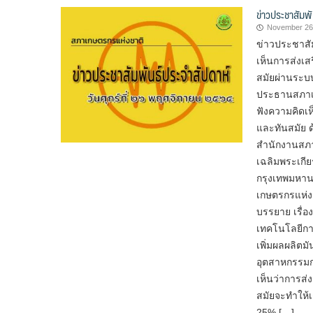
ข่าวประชาสัมพ
November 26
ข่าวประชาสัม
เห็นการส่งเส
สมัยผ่านระบ
ประธานสภาเก
ฟังความคิดเห
และทันสมัย ด
สำนักงานสภา
เฉลิมพระเกี
กรุงเทพมหาน
เกษตรกรแห่ง
บรรยาย เรื่
เทคโนโลยีกา
เพิ่มผลผลิตม
อุตสาหกรรมก
เห็นว่าการส่
สมัยจะทำให้เก
25% […]