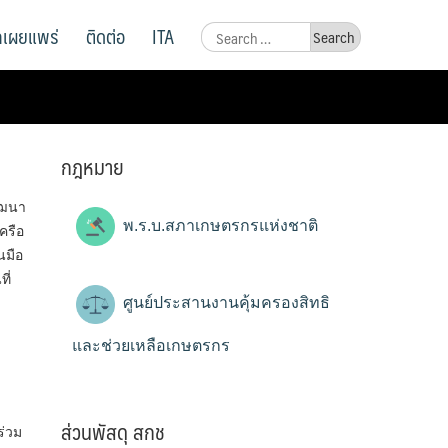
ูลเผยแพร่
ติดต่อ
ITA
Search
for:
กฎหมาย
ัฒนา
พ.ร.บ.สภาเกษตรกรแห่งชาติ
ครือ
นมือ
ี่
ศูนย์ประสานงานคุ้มครองสิทธิ
และช่วยเหลือเกษตรกร
ส่วนพัสดุ สกช
ร่วม