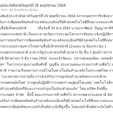
ันธ์ประจำสัปดาห์วันศุกร์ที่ 26 พฤศจิกายน 2564
, 2021
สื่อมัลติมีเดย
,
สื่อเสียง
พันธ์ประจำสัปดาห์วันศุกร์ที่ 26 พฤศจิกายน 2564 สภาเกษตรกรฯรับฟังคว
ริมการเพิ่มผลผลิตมันสำปะหลังแบบอินทรีย์ด้วยเทคโนโลยีที่เหมาะสมและทั
บสื่ออิเล็คทรอนิกส์ เมื่อวันที่ 25 พ.ย.2564 นายประพัฒน์ ปัญญาชาติรั
ษตรกรแห่งชาติ เป็นประธานเปิดการประชุมโครงการสัมมนาเชิงปฏิบัติกา
็นการส่งเสริมการเพิ่มผลผลิตมันสำปะหลังแบบอินทรีย์ด้วยเทคโนโลยีที่เห
้วยระบบประชุมทางไกลผ่านสื่ออิเล็กทรอนิกส์ (Zoom) ณ ห้องประชุม 1
เกษตรกรแห่งชาติ อาคารรัฐประศาสนภักดี (อาคาร B) ชั้น 1 ศูนย์ราชการ
ยรติ 80 พรรษา 5 ธันวาคม 2550 ถนนแจ้งวัฒนะ แขวงทุ่งสองห้อง เขตหลัก
คร ในการประชุมนายเติมศักดิ์ บุญชื่น ประธานคณะกรรมการด้านพืชไร่ 
ชาติ รายงานเรื่องสถานการณ์โรคใบด่างในมันสำปะหลังในประเทศไทย ก
อง “แนวทางความร่วมมือ การส่งเสริมการปลูกมันสำปะหลังครบวงจรด้วย
รเกษตรสมัยใหม่” จากศูนย์ปฏิบัติการเกษตรร่วม(ศูนย์โคแอค) “เทคโนโลยี
ันสำปะหลังอินทรีย์และการแปรรูปเป็นมันเต๋าอบแห้ง” โดย บริษัท สิงห์ยิ้ม
ารเกษตร จำกัด ทั้งนี้ คณะกรรมการด้านพืชไร่ สภาเกษตรกรแห่งชาติ มี
งเสริมการเพิ่มผลผลิตมันสำปะหลังแบบอินทรีย์ด้วยเทคโนโลยีที่เหมาะสมแล
ษตรกรมีผลผลิตและเปอร์เซ็นต์ค่าแป้งที่สูงขึ้น โดยเปอร์เซ็นต์ค่าแป้งไม่ต่ำ