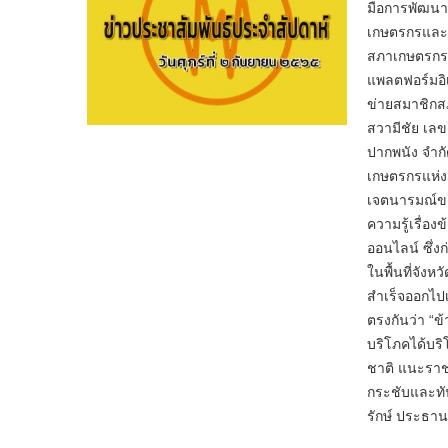
มือการพัฒนาแ
เกษตรกรและ
สภาเกษตรกรแ
แพลตฟอร์มอิเ
ข่ายสมาชิกส
สวามีชัย เลข
ปากพนัง จำก
เกษตรกรแห่งช
เจตนารมณ์ขอ
ความรู้เรื่อ
ออนไลน์ ซึ่ง
ในพื้นที่จั
สำเร็จออกไป​
ตรงกันว่า “ข้
บริโภคได้บริ
ชาติ แนะราชก
กระชับและทั
รักษ์​ ประธาน