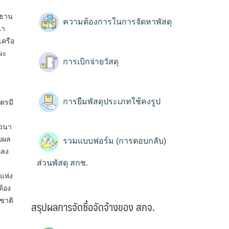
ะธาน
ความต้องการในการจัดหาพัสดุ
นา
เครือ
ตนะ
การเบิกจ่ายวัสดุ
การยืมพัสดุประเภทใช้คงรูป
ตรมี
าวนา
ายผล
รวมแบบฟอร์ม (การตอบกลับ)
กลง
ส่วนพัสดุ สกช.
แห่ง
ต้อง
าติ​
สรุปผลการจัดซื้อจัดจ้างของ สกจ.