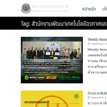
Skip
สภาเกษตรกรแห่งชาติ
หน้าหลัก
เก
National Farmers Council
to
content
Tag:
สำนักงานพัฒนาเทคโนโลยีอวกาศและ
Weekly News
September 11
Weekly New
แพลตฟอร์มอิเ
ข่ายสมาชิกส
ควรเตรียมการ
ซ้ำซากเกษตรก
ข่าวประชาสัมพั
September 3,
ข่าวประชาสั