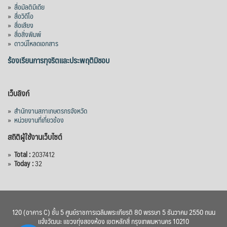
»
สื่อมัลติมีเดีย
»
สื่อวิดีโอ
»
สื่อเสียง
»
สื่อสิ่งพิมพ์
»
ดาวน์โหลดเอกสาร
ร้องเรียนการทุจริตและประพฤติมิชอบ
เว็บลิงก์
»
สำนักงานสภาเกษตรกรจังหวัด
»
หน่วยงานที่เกี่ยวข้อง
สถิติผู้ใช้งานเว็บไซต์
»
Total :
2037412
»
Today :
32
120 (อาคาร C) ชั้น 5 ศูนย์ราชการเฉลิมพระเกียรติ 80 พรรษา 5 ธันวาคม 2550 ถนน
แจ้งวัฒนะ แขวงทุ่งสองห้อง เขตหลักสี่ กรุงเทพมหานคร 10210