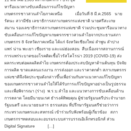
หารือแนวทางขับเคลื่อนการแก้ไขปัญหา
เกษตรกรชาวสวนลำไยภาคเหนือ เมื่อวันที่ 8 มี.ค.2565 นาย
รัตนะ สวามีชัย เลขาธิการสภาเกษตรกรแห่งชาติ นายศรีสะเกษ
สมาน รองเลขาธิการสภาเกษตรกรแห่งชาติ ร่วมประชุมหารือแนวทาง
ขับเคลื่อนการแก้ไขปัญหาเกษตรกรชาวสวนลำไยจากประธานสภา
เกษตรกร 8 จังหวัดภาคเหนือ ได้แก่ จังหวัดเชียงใหม่ ลำพูน ลำปาง
แพร่ น่าน พะเยา เชียงราย และแม่ฮ่องสอน สืบเนื่องจากสถานการณ์
การแพร่ระบาดของโรคติดเชื้อไวรัสโคโรน่า 2019 (COVID-19) ส่ง
ผลกระทบต่อผลผลิตลำไย เกษตรกรต้องประสบปัญหาด้านต้นทุน ปัจจัย
การผลิต ขาดแคลนแรงงาน การส่งออก และราคาตกต่ำ สภาเกษตรกร
แห่งชาติจึงจัดประชุมดังกล่าวขึ้นเพื่อร่วมกันหาแนวทางแก้ไขปัญหา
ของเกษตรกรชาวสวนลำไยให้ได้รับการแก้ไขปัญหาอย่างเป็นรูปธรรม
และเพื่อพิจารณา (ร่าง) พ.ร.บ.ลำไย และแนวทางการขับเคลื่อนด้าน
การตลาด โดยมีนายนเรศ ธำรงค์ทิพยคุณ ผู้ช่วยรัฐมนตรีประจำนายก
รัฐมนตรี และนายธนสาร ธรรมสอน ที่ปรึกษารัฐมนตรีช่วยว่าการ
กระทรวงเกษตรและสหกรณ์ เข้าร่วมรับฟังพร้อมผู้เกี่ยวข้อง สภา
เกษตรกรฯทดสอบและอบรมระบบสารบรรณอิเล็กทรอนิกส์ ส่วน
Digital Signature […]