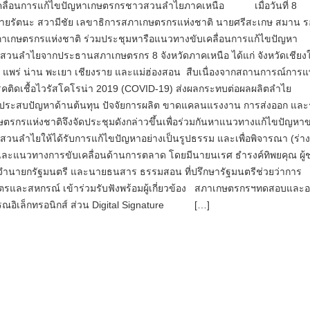
คลื่อนการแก้ไขปัญหาเกษตรกรชาวสวนลำไยภาคเหนือ เมื่อวันที่ 8
ายรัตนะ สวามีชัย เลขาธิการสภาเกษตรกรแห่งชาติ นายศรีสะเกษ สมาน ร
าเกษตรกรแห่งชาติ ร่วมประชุมหารือแนวทางขับเคลื่อนการแก้ไขปัญหา
วนลำไยจากประธานสภาเกษตรกร 8 จังหวัดภาคเหนือ ได้แก่ จังหวัดเชียงใ
 แพร่ น่าน พะเยา เชียงราย และแม่ฮ่องสอน สืบเนื่องจากสถานการณ์การแ
ติดเชื้อไวรัสโคโรน่า 2019 (COVID-19) ส่งผลกระทบต่อผลผลิตลำไย
ประสบปัญหาด้านต้นทุน ปัจจัยการผลิต ขาดแคลนแรงงาน การส่งออก แล
ตรกรแห่งชาติจึงจัดประชุมดังกล่าวขึ้นเพื่อร่วมกันหาแนวทางแก้ไขปัญหา
วนลำไยให้ได้รับการแก้ไขปัญหาอย่างเป็นรูปธรรม และเพื่อพิจารณา (ร่า
และแนวทางการขับเคลื่อนด้านการตลาด โดยมีนายนเรศ ธำรงค์ทิพยคุณ ผู้ช
จำนายกรัฐมนตรี และนายธนสาร ธรรมสอน ที่ปรึกษารัฐมนตรีช่วยว่าการ
รและสหกรณ์ เข้าร่วมรับฟังพร้อมผู้เกี่ยวข้อง สภาเกษตรกรฯทดสอบและ
ณอิเล็กทรอนิกส์ ส่วน Digital Signature […]