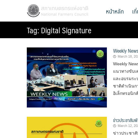
Skip
สภาเกษตรกรแห่งชาติ
หน้าหลัก
เก
National Farmers Council
to
content
Tag:
Digital Signature
Weekly News (
March 18, 20
Weekly News 
แนวทางขับเ
และอบรมระบบ
ชาติดำเนินก
อิเล็กทรอนิก
ข่าวประชาสัมพั
March 12, 20
ข่าวประชาสัม