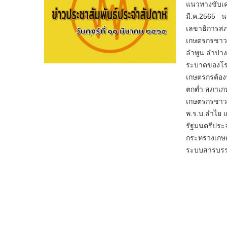
แนวทางขับเ
มี.ค.2565 น
เลขาธิการสภ
เกษตรกรชาวส
ลำพูน ลำปาง
ระบาดของโรค
เกษตรกรต้อง
ตกต่ำ สภาเกษ
เกษตรกรชาวส
พ.ร.บ.ลำไย 
รัฐมนตรีประ
กระทรวงเกษต
ระบบสารบรร