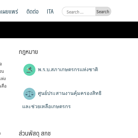
ูลเผยแพร่
ติดต่อ
ITA
Search
for:
กฎหมาย
อ
พ.ร.บ.สภาเกษตรกรแห่งชาติ
อบ
ห่ง
ื่อ
ศูนย์ประสานงานคุ้มครองสิทธิ
และช่วยเหลือเกษตรกร
ส่วนพัสดุ สกช
อ