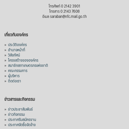
โทรศัพท์ 0 2142 3901
โทรสาร 0 2143 7608
อีเมล saraban@nfc.mail.go.th
เกี่ยวกับองค์กร
»
ประวัติองค์กร
»
อำนาจหน้าที่
»
วิสัยทัศน์
»
โครงสร้างขององค์กร
»
สมาชิกสภาเกษตรกรแห่งชาติ
»
คณะกรรมการ
»
ผู้บริหาร
»
ติดต่อเรา
ข่าวสารและกิจกรรม
»
ข่าวประชาสัมพันธ์
»
ข่าวกิจกรรม
»
ประกาศรับสมัครงาน
»
ประกาศจัดซื้อจัดจ้าง