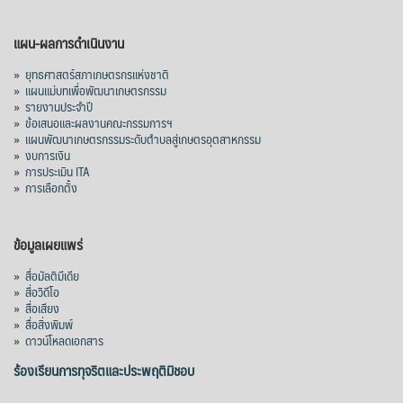
แผน-ผลการดำเนินงาน
»
ยุทธศาสตร์สภาเกษตรกรแห่งชาติ
»
แผนแม่บทเพื่อพัฒนาเกษตรกรรม
»
รายงานประจำปี
»
ข้อเสนอและผลงานคณะกรรมการฯ
»
แผนพัฒนาเกษตรกรรมระดับตำบลสู่เกษตรอุตสาหกรรม
»
งบการเงิน
»
การประเมิน ITA
»
การเลือกตั้ง
ข้อมูลเผยแพร่
»
สื่อมัลติมีเดีย
»
สื่อวิดีโอ
»
สื่อเสียง
»
สื่อสิ่งพิมพ์
»
ดาวน์โหลดเอกสาร
ร้องเรียนการทุจริตและประพฤติมิชอบ