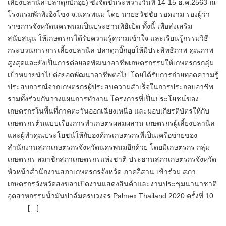
เลี้ยงปลานิล-ปลาดุกบิ๊กอุย) ซึ่งจัดขึ้นระหว่างวันที่ 14-15 ธ.ค.2563 ณ
โรงแรมพักพิงอิงโขง จ.นครพนม โดย นายธวัชชัย รอดงาม รองผู้ว่า
ราชการจังหวัดนครพนมเป็นประธานพิธีเปิด ทั้งนี้ เพื่อส่งเสริม
สนับสนุน ให้เกษตรกรได้รับความรู้ความเข้าใจ และเรียนรู้กรรมวิธี
กระบวนการการเลี้ยงปลานิล ปลาดุกบิ๊กอุยให้มีประสิทธิภาพ คุณภาพ
สูงสุดและยังเป็นการต่อยอดพัฒนาอาชีพเกษตรกรรมให้เกษตรกรกลุ่ม
เป้าหมายนำไปต่อยอดพัฒนาอาชีพต่อไป โดยได้รับการถ่ายทอดความรู้
ประสบการณ์จากเกษตรกรผู้ประสบความสำเร็จในการประกอบอาชีพ
รวมทั้งร่วมกันวางแผนการทำงาน โครงการที่เป็นประโยชน์ของ
เกษตรกรในพื้นที่ภาคตะวันออกเฉียงเหนือ และมอบเกียรติบัตรให้กับ
เกษตรกรต้นแบบเรื่องการทำเกษตรผสมผสาน เกษตรกรผู้เลี้ยงปลานิล
และผู้ทำคุณประโยชน์ให้กับองค์กรเกษตรกรที่เป็นเครือข่ายของ
สำนักงานสภาเกษตรกรจังหวัดนครพนมอีกด้วย โดยมีเกษตรกร กลุ่ม
เกษตรกร สมาชิกสภาเกษตรกรแห่งชาติ ประธานสภาเกษตรกรจังหวัด
หัวหน้าสำนักงานสภาเกษตรกรจังหวัด ภาคอีสาน เข้าร่วม สภา
เกษตรกรจังหวัดสงขลาเปิดงานแสดงสินค้าและงานประชุมนานาชาติ
อุตสาหกรรมน้ำมันปาล์มครบวงจร Palmex Thailand 2020 ครั้งที่ 10
[…]