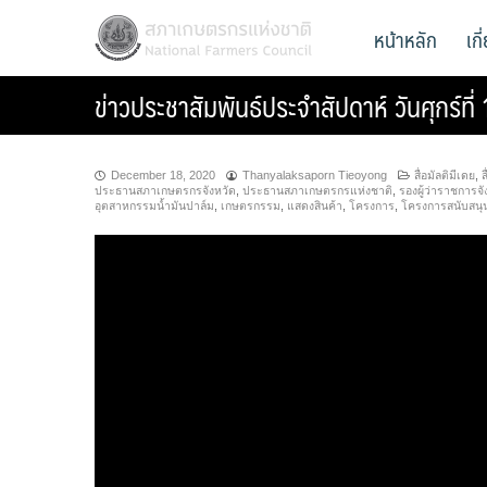
Skip
สภาเกษตรกรแห่งชาติ
หน้าหลัก
เก
National Farmers Council
to
content
ข่าวประชาสัมพันธ์ประจำสัปดาห์ วันศุกร์ท
December 18, 2020
Thanyalaksaporn Tieoyong
สื่อมัลติมีเดย
,
ส
ประธานสภาเกษตรกรจังหวัด
,
ประธานสภาเกษตรกรแห่งชาติ
,
รองผู้ว่าราชการจั
อุตสาหกรรมน้ำมันปาล์ม
,
เกษตรกรรม
,
แสดงสินค้า
,
โครงการ
,
โครงการสนับสนุ