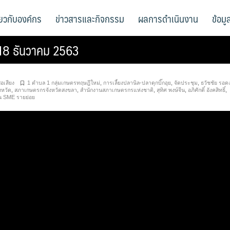
ี่ยวกับองค์กร
ข่าวสารและกิจกรรม
ผลการดำเนินงาน
ข้อม
ี่ 18 ธันวาคม 2563
ื่อเสียง
1 ตำบล 1 กลุ่มเกษตรทฤษฎีใหม่
,
การเลี้ยงปลานิล-ปลาดุกบิ๊กอุย
,
จัดประชุม
,
ธวัชชัย รอด
งหวัด
,
สภาเกษตรกรจังหวัดสงขลา
,
สำนักงานสภาเกษตรกรแห่งชาติ
,
สุทิศ พงษ์จีน
,
อภิศักดิ์ อังคสิทธิ์
,
น SME รายย่อย