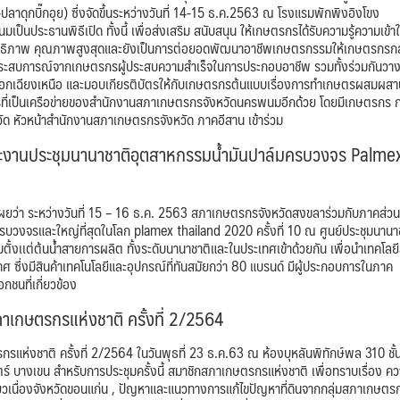
ุกบิ๊กอุย) ซึ่งจัดขึ้นระหว่างวันที่ 14-15 ธ.ค.2563 ณ โรงแรมพักพิงอิงโขง
นประธานพิธีเปิด ทั้งนี้ เพื่อส่งเสริม สนับสนุน ให้เกษตรกรได้รับความรู้ความเข้า
ระสิทธิภาพ คุณภาพสูงสุดและยังเป็นการต่อยอดพัฒนาอาชีพเกษตรกรรมให้เกษตรกรกลุ
ประสบการณ์จากเกษตรกรผู้ประสบความสำเร็จในการประกอบอาชีพ รวมทั้งร่วมกันวา
ออกเฉียงเหนือ และมอบเกียรติบัตรให้กับเกษตรกรต้นแบบเรื่องการทำเกษตรผสมผสา
กรที่เป็นเครือข่ายของสำนักงานสภาเกษตรกรจังหวัดนครพนมอีกด้วย โดยมีเกษตรกร กล
 หัวหน้าสำนักงานสภาเกษตรกรจังหวัด ภาคอีสาน เข้าร่วม
ะงานประชุมนานาชาติอุตสาหกรรมน้ำมันปาล์มครบวงจร Palme
 ระหว่างวันที่ 15 – 16 ธ.ค. 2563 สภาเกษตรกรจังหวัดสงขลาร่วมกับภาคส่วนท
รบวงจรและใหญ่ที่สุดในโลก plamex thailand 2020 ครั้งที่ 10 ณ ศูนย์ประชุมนานา
ั้งเเต่ต้นน้ำสายการผลิต ทั้งระดับนานาชาติและในประเทศเข้าด้วยกัน เพื่อนำเทคโลยี
ศ ซึ่งมีสินค้าเทคโนโลยีและอุปกรณ์ที่ทันสมัยกว่า 80 แบรนด์ มีผู้ประกอบการในภาค
ชนที่เกี่ยวข้อง
เกษตรกรแห่งชาติ ครั้งที่ 2/2564
ติ ครั้งที่ 2/2564 ในวันพุธที่ 23 ธ.ค.63 ณ ห้องบุหลันพิทักษ์พล 310 ชั้
บางเขน สำหรับการประชุมครั้งนี้ สมาชิกสภาเกษตรกรแห่งชาติ เพื่อทราบเรื่อง ค
เกี่ยวเนื่องจังหวัดขอนแก่น , ปัญหาและแนวทางการแก้ไขปัญหาที่ดินจากกลุ่มสภาเกษตร