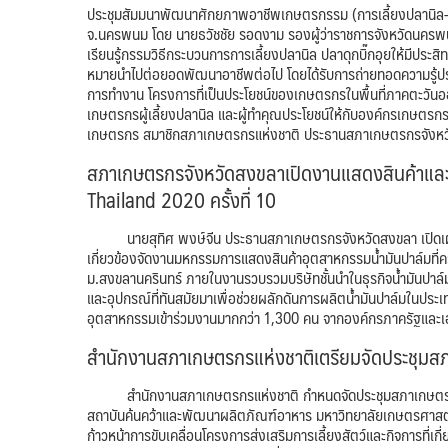
ประชุมสัมมนาพัฒนาศักยภาพอาชีพเกษตรกรรม (การเลี้ยงปลานิล-ปลาด
จ.นครพนม โดย นายธวัชชัย รอดงาม รองผู้ว่าราชการจังหวัดนครพนมเป็
เรียนรู้กรรมวิธีกระบวนการการเลี้ยงปลานิล ปลาดุกบิ๊กอุยให้มีป
หมายนำไปต่อยอดพัฒนาอาชีพต่อไป โดยได้รับการถ่ายทอดความรู้
การทำงาน โครงการที่เป็นประโยชน์ของเกษตรกรในพื้นที่ภาคตะวัน
เกษตรกรผู้เลี้ยงปลานิล และผู้ทำคุณประโยชน์ให้กับองค์กรเกษตร
เกษตรกร สมาชิกสภาเกษตรกรแห่งชาติ ประธานสภาเกษตรกรจังหวัด
สภาเกษตรกรจังหวัดสงขลาเปิดงานแสดงสินค้าแล
Thailand 2020 ครั้งที่ 10
นายสุทิศ พงษ์จีน ประธานสภาเกษตรกรจังหวัดสงขลา เปิดเผยว่า
เกี่ยวข้องจัดงานมหกรรมการแสดงสินค้าอุตสาหกรรมน้ำมันปาล์มที่ค
ม.สงขลานครินทร์ ภายในงานรวบรวมบริษัทชั้นนำในธุรกิจน้ำมันปาล์มต
และอุปกรณ์ที่ทันสมัยมาเพื่อช่วยผลักดันการผลิตน้ำมันปาล์มในประเท
อุตสาหกรรมเข้าร่วมงานมากกว่า 1,300 คน จากองค์กรภาครัฐและเอก
สำนักงานสภาเกษตรกรแห่งชาติเตรียมจัดประชุมสภา
สำนักงานสภาเกษตรกรแห่งชาติ กำหนดจัดประชุมสภาเกษตรกรแห่งชา
สถาบันค้นคว้าและพัฒนาผลิตภัณฑ์อาหาร มหาวิทยาลัยเกษตรศาสตร์ 
ก้าวหน้าการขับเคลื่อนโครงการส่งเสริมการเลี้ยงสัตว์และกิจการที่