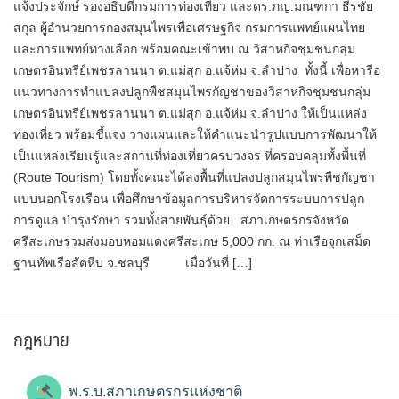
แจ้งประจักษ์ รองอธิบดีกรมการท่องเที่ยว และดร.ภญ.มณฑกา ธีรชัย
สกุล ผู้อำนวยการกองสมุนไพรเพื่อเศรษฐกิจ กรมการแพทย์แผนไทย
และการแพทย์ทางเลือก พร้อมคณะเข้าพบ ณ วิสาหกิจชุมชนกลุ่ม
เกษตรอินทรีย์เพชรลานนา ต.แม่สุก อ.แจ้ห่ม จ.ลำปาง ทั้งนี้ เพื่อหารือ
แนวทางการทำแปลงปลูกพืชสมุนไพรกัญชาของวิสาหกิจชุมชนกลุ่ม
เกษตรอินทรีย์เพชรลานนา ต.แม่สุก อ.แจ้ห่ม จ.ลำปาง ให้เป็นแหล่ง
ท่องเที่ยว พร้อมชี้แจง วางแผนและให้คำแนะนำรูปแบบการพัฒนาให้
เป็นแหล่งเรียนรู้และสถานที่ท่องเที่ยวครบวงจร ที่ครอบคลุมทั้งพื้นที่
(Route Tourism) โดยทั้งคณะได้ลงพื้นที่แปลงปลูกสมุนไพรพืชกัญชา
แบบนอกโรงเรือน เพื่อศึกษาข้อมูลการบริหารจัดการระบบการปลูก
การดูแล บำรุงรักษา รวมทั้งสายพันธุ์ด้วย สภาเกษตรกรจังหวัด
ศรีสะเกษ​ร่วมส่งมอบหอมแดงศรีสะเกษ 5,000 กก. ณ ท่าเรือจุกเสม็ด
ฐานทัพเรือสัตหีบ จ.ชลบุรี เมื่อวันที่ […]
กฎหมาย
พ.ร.บ.สภาเกษตรกรแห่งชาติ