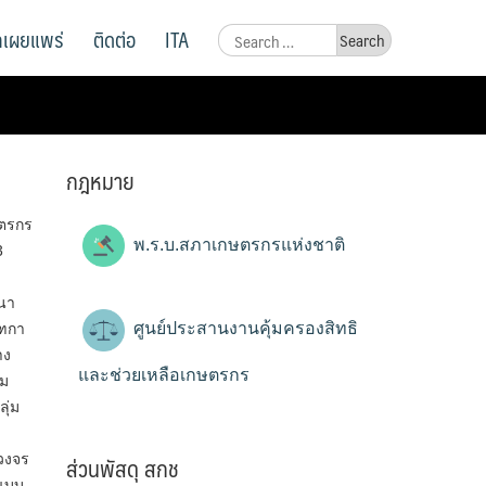
ูลเผยแพร่
ติดต่อ
ITA
Search
for:
กฎหมาย
ษตรกร
พ.ร.บ.สภาเกษตรกรแห่งชาติ
3
นนา
ศูนย์ประสานงานคุ้มครองสิทธิ
ณฑกา
าง
และช่วยเหลือเกษตรกร
่ม
ุ่ม
ส่วนพัสดุ สกช
วงจร
าแบบ