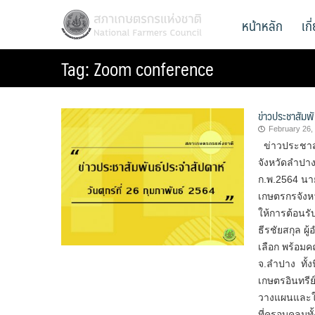
Skip
สภาเกษตรกรแห่งชาติ
หน้าหลัก
เก
National Farmers Council
to
content
Tag:
Zoom conference
ข่าวประชาสัมพั
February 26,
ข่าวประชาสัม
จังหวัดลำปา
ก.พ.2564 นา
เกษตรกรจังห
ให้การต้อนร
ธีรชัยสกุล 
เลือก พร้อมค
จ.ลำปาง ทั้
เกษตรอินทรีย
วางแผนและให
ที่ครอบคลุมท