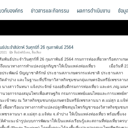
ี่ยวกับองค์กร
ข่าวสารและกิจกรรม
ผลการดำเนินงาน
ข้อม
นธ์ประจำสัปดาห์ วันศุกร์ที่ 26 กุมภาพันธ์ 2564
 2021
สื่อมัลติมีเดย
,
สื่อเสียง
พันธ์ประจำวันศุกร์ที่ 26 กุมภาพันธ์ 2564 กรมการท่องเที่ยวหารือสภาเก
งถึงแนวทางการทำแปลงปลูกกัญชาให้เป็นแหล่งท่องเที่ยว เมื่อวันที่ 2
ยประพัฒน์ ปัญญาชาติรักษ์ ประธาน​สภา​เกษตรกร​แห่งชาติ​ ประธานสภา
วัดลำปาง และในฐานะที่ปรึกษาวิสาหกิจชุมชนกลุ่มเกษตรอินทรีย์เพชรลา
ับ นางสาววันทนา แจ้งประจักษ์ รองอธิบดีกรมการท่องเที่ยว และดร.ภญ.ม
ผู้อำนวยการกองสมุนไพรเพื่อเศรษฐกิจ กรมการแพทย์แผนไทยและการแพทย์ท
ณะเข้าพบ ณ วิสาหกิจชุมชนกลุ่มเกษตรอินทรีย์เพชรลานนา ต.แม่สุก อ.แจ้ห
งนี้ เพื่อหารือแนวทางการทำแปลงปลูกพืชสมุนไพรกัญชาของวิสาหกิจชุมชนกล
์เพชรลานนา ต.แม่สุก อ.แจ้ห่ม จ.ลำปาง ให้เป็นแหล่งท่องเที่ยว พร้อมชี้แจง
้คำแนะนำรูปแบบการพัฒนาให้เป็นแหล่งเรียนรู้และสถานที่ท่องเที่ยวครบ
ั้งพื้นที่ (Route Tourism) โดยทั้งคณะได้ลงพื้นที่แปลงปลูกสมุนไพรพืชกัญช