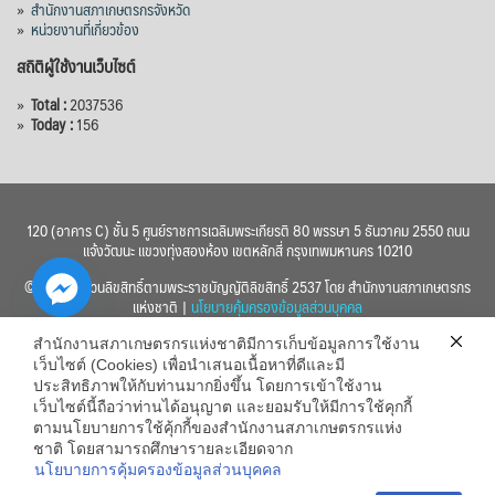
»
สำนักงานสภาเกษตรกรจังหวัด
»
หน่วยงานที่เกี่ยวข้อง
สถิติผู้ใช้งานเว็บไซต์
»
Total :
2037536
»
Today :
156
120 (อาคาร C) ชั้น 5 ศูนย์ราชการเฉลิมพระเกียรติ 80 พรรษา 5 ธันวาคม 2550 ถนน
แจ้งวัฒนะ แขวงทุ่งสองห้อง เขตหลักสี่ กรุงเทพมหานคร 10210
© 2560 สงวนลิขสิทธิ์ตามพระราชบัญญัติลิขสิทธิ์ 2537 โดย สำนักงานสภาเกษตรกร
แห่งชาติ |
นโยบายคุ้มครองข้อมูลส่วนบุคคล
สำนักงานสภาเกษตรกรแห่งชาติมีการเก็บข้อมูลการใช้งาน
เว็บไซต์ (Cookies) เพื่อนำเสนอเนื้อหาที่ดีและมี
ประสิทธิภาพให้กับท่านมากยิ่งขึ้น โดยการเข้าใช้งาน
เว็บไซต์นี้ถือว่าท่านได้อนุญาต และยอมรับให้มีการใช้คุกกี้
chaty
ตามนโยบายการใช้คุ้กกี้ของสำนักงานสภาเกษตรกรแห่ง
ชาติ โดยสามารถศึกษารายละเอียดจาก
Hide
นโยบายการคุ้มครองข้อมูลส่วนบุคคล