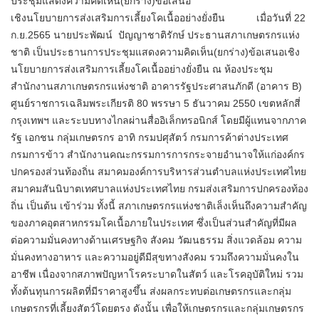
ประชุมแสดงความคิดเห็น(ยกร่าง)ข้อเสนอ
เชิงนโยบายการส่งเสริมการเลี้ยงโคเนื้ออย่างยั่งยืน เมื่อวันที่ 22
ก.ย.2565 นายประพัฒน์ ปัญญาชาติรักษ์ ประธานสภาเกษตรกรแห่ง
ชาติ เป็นประธานการประชุมแสดงความคิดเห็น(ยกร่าง)ข้อเสนอเชิง
นโยบายการส่งเสริมการเลี้ยงโคเนื้ออย่างยั่งยืน ณ ห้องประชุม
สำนักงานสภาเกษตรกรแห่งชาติ อาคารรัฐประศาสนภักดี (อาคาร B)
ศูนย์ราชการเฉลิมพระเกียรติ 80 พรรษา 5 ธันวาคม 2550 เขตหลักสี่
กรุงเทพฯ และระบบทางไกลผ่านสื่ออิเล็กทรอนิกส์ โดยมีผู้แทนจากภาค
รัฐ เอกชน กลุ่มเกษตรกร อาทิ กรมปศุสัตว์ กรมการค้าต่างประเทศ
กรมการข้าว สำนักงานคณะกรรมการการกระจายอำนาจให้แก่องค์กร
ปกครองส่วนท้องถิ่น สมาคมองค์การบริหารส่วนตำบลแห่งประเทศไทย
สมาคมสันนิบาตเทศบาลแห่งประเทศไทย กรมส่งเสริมการปกครองท้อง
ถิ่น เป็นต้น เข้าร่วม ทั้งนี้ สภาเกษตรกรแห่งชาติเล็งเห็นถึงความสำคัญ
ของภาคอุตสาหกรรมโคเนื้อภายในประเทศ ซึ่งเป็นส่วนสำคัญที่มีผล
ต่อความมั่นคงทางด้านเศรษฐกิจ สังคม วัฒนธรรม สิ่งแวดล้อม ความ
มั่นคงทางอาหาร และความอยู่ดีมีสุขทางสังคม รวมถึงความมั่นคงใน
อาชีพ เนื่องจากสภาพปัญหาโรคระบาดในสัตว์ และโรคอุบัติใหม่ รวม
ทั้งต้นทุนการผลิตที่มีราคาสูงขึ้น ส่งผลกระทบต่อเกษตรกรและกลุ่ม
เกษตรกรที่เลี้ยงสัตว์โดยตรง ดังนั้น เพื่อให้เกษตรกรและกลุ่มเกษตรกร