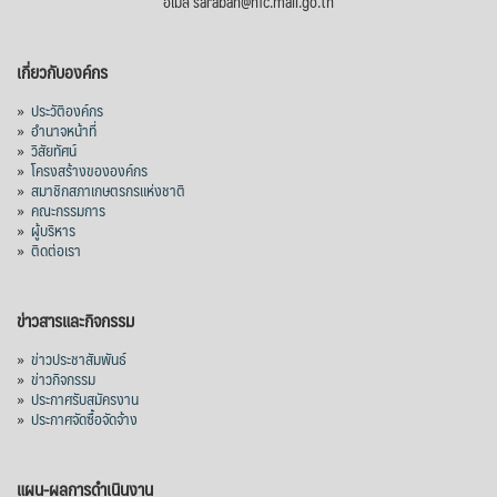
อีเมล saraban@nfc.mail.go.th
เกี่ยวกับองค์กร
»
ประวัติองค์กร
»
อำนาจหน้าที่
»
วิสัยทัศน์
»
โครงสร้างขององค์กร
»
สมาชิกสภาเกษตรกรแห่งชาติ
»
คณะกรรมการ
»
ผู้บริหาร
»
ติดต่อเรา
ข่าวสารและกิจกรรม
»
ข่าวประชาสัมพันธ์
»
ข่าวกิจกรรม
»
ประกาศรับสมัครงาน
»
ประกาศจัดซื้อจัดจ้าง
แผน-ผลการดำเนินงาน