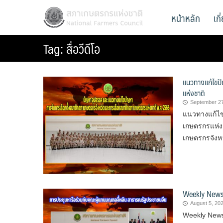
Skip
สภาเกษตรกรแห่งชาติ
หน้าหลัก
เก
National Farmers Council
to
content
Tag:
สื่อวีดีโอ
แนวทางแก้ไขป
แห่งชาติ
September 27
แนวทางแก้ไข
เกษตรกรแห่ง
เกษตรกรจังห
Weekly News
August 5, 20
Weekly News