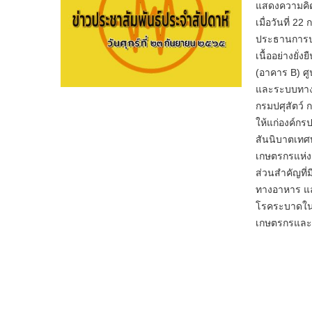
แสดงความคิด
เมื่อวันที่ 
ประธานการปร
เนื้ออย่างยั
(อาคาร B) ศู
และระบบทางไก
กรมปศุสัตว
ให้แก่องค์ก
สันนิบาตเทศบ
เกษตรกรแห่ง
ส่วนสำคัญที่
ทางอาหาร แล
โรคระบาดในสั
เกษตรกรและกล