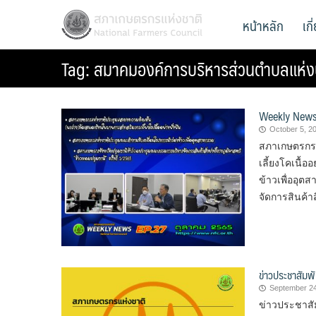
Skip
สภาเกษตรกรแห่งชาติ
หน้าหลัก
เก
National Farmers Council
to
content
Tag:
สมาคมองค์การบริหารส่วนตำบลแห่
Weekly News
October 5, 2
สภาเกษตรกรแ
เลี้ยงโคเนื้
ข้าวเพื่ออุ
จัดการสินค้าส
ข่าวประชาสัมพั
September 24
ข่าวประชาสัม