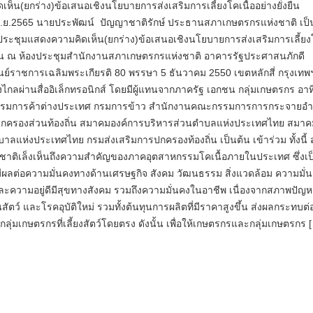
เห็น(ยกร่าง)ข้อเสนอเชิงนโยบายการส่งเสริมการเลี้ยงโคเนื้ออย่างยั่
22 ก.ย.2565 นายประพัฒน์ ปัญญาชาติรักษ์ ประธานสภาเกษตรกรแห่งชาติ เป็
ะชุมแสดงความคิดเห็น(ยกร่าง)ข้อเสนอเชิงนโยบายการส่งเสริมการเลี้ยง
่งยืน ณ ห้องประชุมสำนักงานสภาเกษตรกรแห่งชาติ อาคารรัฐประศาสนภักดี
นย์ราชการเฉลิมพระเกียรติ 80 พรรษา 5 ธันวาคม 2550 เขตหลักสี่ กรุงเทพ
ลผ่านสื่ออิเล็กทรอนิกส์ โดยมีผู้แทนจากภาครัฐ เอกชน กลุ่มเกษตรกร อาท
์ กรมการค้าต่างประเทศ กรมการข้าว สำนักงานคณะกรรมการการกระจายอ
รปกครองส่วนท้องถิ่น สมาคมองค์การบริหารส่วนตำบลแห่งประเทศไทย สมาค
าลแห่งประเทศไทย กรมส่งเสริมการปกครองท้องถิ่น เป็นต้น เข้าร่วม ทั้งนี้
ชาติเล็งเห็นถึงความสำคัญของภาคอุตสาหกรรมโคเนื้อภายในประเทศ ซึ่งเป
มีผลต่อความมั่นคงทางด้านเศรษฐกิจ สังคม วัฒนธรรม สิ่งแวดล้อม ความมั่
ะความอยู่ดีมีสุขทางสังคม รวมถึงความมั่นคงในอาชีพ เนื่องจากสภาพปัญ
ตว์ และโรคอุบัติใหม่ รวมทั้งต้นทุนการผลิตที่มีราคาสูงขึ้น ส่งผลกระทบต่
ุ่มเกษตรกรที่เลี้ยงสัตว์โดยตรง ดังนั้น เพื่อให้เกษตรกรและกลุ่มเกษตรกร 