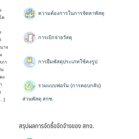
งยืน
น
ความต้องการในการจัดหาพัสดุ
โค
ฯ
การเบิกจ่ายวัสดุ
ิ
ำนาจ
ม
การยืมพัสดุประเภทใช้คงรูป
 สภา
็น
นคง
หา
รวมแบบฟอร์ม (การตอบกลับ)
อ
ส่วนพัสดุ สกช.
[…]
สรุปผลการจัดซื้อจัดจ้างของ สกจ.