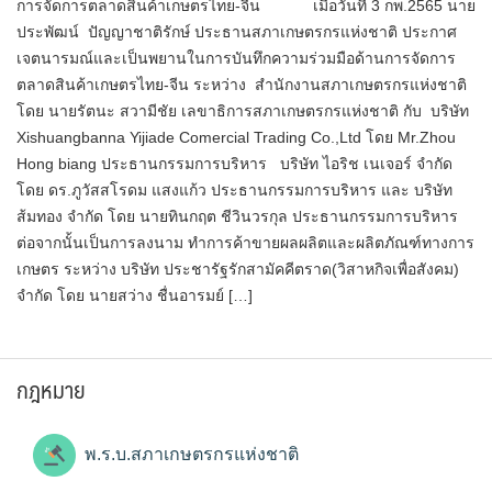
การจัดการตลาดสินค้าเกษตรไทย-จีน เมื่อวันที่​ 3​ กพ.2565​ นาย
ประพัฒน์ ปัญญาชาติรักษ์ ประธานสภาเกษตรกรแห่งชาติ ประกาศ
เจตนารมณ์และเป็นพยานในการบันทึกความร่วมมือ​ด้านการจัดการ
ตลาดสินค้าเกษตรไทย-จีน ระหว่าง สำนักงานสภาเกษตรกรแห่งชาติ
โดย นายรัตนะ สวามีชัย เลขาธิการสภาเกษตรกรแห่งชาติ กับ บริษัท
Xishuangbanna Yijiade Comercial Trading Co.,Ltd​ โดย Mr.Zhou
Hong biang ประธานกรรมการบริหาร บริษัท ไอริช เนเจอร์ จำกัด
โดย ดร.ภูวัสสโรดม แสงแก้ว ประธานกรรมการบริหาร และ บริษัท
ส้มทอง จำกัด โดย นายทินกฤต ชีวินวรกุล ประธานกรรมการบริหาร
ต่อจากนั้นเป็นการลงนาม ทำการค้าขายผลผลิตและผลิตภัณฑ์ทางการ
เกษตร ระหว่าง​ บริษัท​ ประชารัฐรักสามัคคีตราด(วิสาหกิจเพื่อสังคม)​
จำกัด​ โดย​ นายสว่าง​ ชื่นอารมย์​ […]
กฎหมาย
พ.ร.บ.สภาเกษตรกรแห่งชาติ