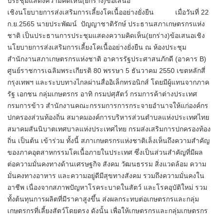
ประชุมแสดงความคิดเห็น(ยกร่าง)ข้อเสนอ
เชิงนโยบายการส่งเสริมการเลี้ยงโคเนื้ออย่างยั่งยืน เมื่อวันที่ 22
ก.ย.2565 นายประพัฒน์ ปัญญาชาติรักษ์ ประธานสภาเกษตรกรแห่ง
ชาติ เป็นประธานการประชุมแสดงความคิดเห็น(ยกร่าง)ข้อเสนอเชิง
นโยบายการส่งเสริมการเลี้ยงโคเนื้ออย่างยั่งยืน ณ ห้องประชุม
สำนักงานสภาเกษตรกรแห่งชาติ อาคารรัฐประศาสนภักดี (อาคาร B)
ศูนย์ราชการเฉลิมพระเกียรติ 80 พรรษา 5 ธันวาคม 2550 เขตหลักสี่
กรุงเทพฯ และระบบทางไกลผ่านสื่ออิเล็กทรอนิกส์ โดยมีผู้แทนจากภาค
รัฐ เอกชน กลุ่มเกษตรกร อาทิ กรมปศุสัตว์ กรมการค้าต่างประเทศ
กรมการข้าว สำนักงานคณะกรรมการการกระจายอำนาจให้แก่องค์กร
ปกครองส่วนท้องถิ่น สมาคมองค์การบริหารส่วนตำบลแห่งประเทศไทย
สมาคมสันนิบาตเทศบาลแห่งประเทศไทย กรมส่งเสริมการปกครองท้อง
ถิ่น เป็นต้น เข้าร่วม ทั้งนี้ สภาเกษตรกรแห่งชาติเล็งเห็นถึงความสำคัญ
ของภาคอุตสาหกรรมโคเนื้อภายในประเทศ ซึ่งเป็นส่วนสำคัญที่มีผล
ต่อความมั่นคงทางด้านเศรษฐกิจ สังคม วัฒนธรรม สิ่งแวดล้อม ความ
มั่นคงทางอาหาร และความอยู่ดีมีสุขทางสังคม รวมถึงความมั่นคงใน
อาชีพ เนื่องจากสภาพปัญหาโรคระบาดในสัตว์ และโรคอุบัติใหม่ รวม
ทั้งต้นทุนการผลิตที่มีราคาสูงขึ้น ส่งผลกระทบต่อเกษตรกรและกลุ่ม
เกษตรกรที่เลี้ยงสัตว์โดยตรง ดังนั้น เพื่อให้เกษตรกรและกลุ่มเกษตรกร