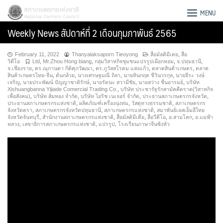
Skip
สภาเกษตรกรแห่งชาติ
MENU
to
Weekly News สัปดาห์ที่ 2 เดือนกุมภาพันธ์ 2565
content
February 11, 2022
Thanyalaksaporn Tieoyong
สื่อมัลติมีเดย
,
สื่อ
วิดีโอ
Ltd
,
Mr.Zhou Hong biang
,
กลุ่มวิสาหกิจชุมชนแปรรูปเผือกหอม
,
จ.ปทุมธานี
,
จ.เชียงราย
,
ดร.ณุกานดา กิติศุภวัฒนา
,
ดร.ภูวัสสโรดม แสงแก้ว
,
ตลาดสินค้าเกษตร
,
ตลาด
สินค้าเกษตรไทย-จีน
,
ต้นกล้วย
,
นางเศรษฐมณี ถิลา
,
นายทินกฤต ชีวินวรกุล
,
นายธีระ วงษ์
เจริญ
,
นายประพัฒน์ ปัญญาชาติรักษ์
,
นายรัตนะ สวามีชัย
,
นายสว่าง ชื่นอารมย์
,
บริษัท
Xishuangbanna Yijiade Comercial Trading Co.
,
บริษัท ประชารัฐรักสามัคคีตราด(วิสาหกิจ
เพื่อสังคม)
,
บริษัท ส้มทอง จำกัด
,
บริษัท ไอริช เนเจอร์ จำกัด
,
ประธานสภาเกษตรกรจังหวัด
,
ประธานสภาเกษตรกรแห่งชาติ
,
ผลิตภัณฑ์เครื่องนุ่งห่ม
,
วัสดุทางธรรมชาติ
,
สภาเกษตรกร
จังหวัดตรา
,
สภาเกษตรกรจังหวัดปทุมธานี
,
สภาเกษตรกรแห่งชาติ
,
สมาพันธ์เอสเอ็มอีไทย
จังหวัดจันทบุรี
,
สำนักงานสภาเกษตรกรแห่งชาติ
,
สื่อมัลติมีเดีย
,
สื่อวีดีโอ
,
อ.สามโคก
,
อ.แม่ฟ้า
หลวง
,
เลขาธิการสภาเกษตรกรแห่งชาติ
,
แปรรูป
,
โรงเรียนภาษาจีนซิงหัว
Search
for: