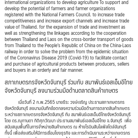
international organizations
to develop agriculture
To support and
develop the potential of farmers and farmer organizations
registered with the National Farmers Council.
to increase trade
competitiveness and increase export channels and increase trade
value of Thailand.​
for the expansion of trade and investment
as
well as strengthening the linkages according to the cooperation
between Thailand and Laos on the cross-border transport of goods
from Thailand to the People’s Republic of China on the China-Laos
railway in order to solve the problem from the epidemic situation
of the Coronavirus Disease 2019​ (Covid-19​) to facilitate contact
and purchase of agricultural products between producers, sellers
and buyers in an orderly and fair manner.
สภาเกษตรกรจังหวัดจันทบุรี ร่วมกับ สมาพันธ์เอสเอ็มอีไทย
จังหวัดจันทบุรี​ ลงนามร่วมมือด้านตลาดสินค้าเกษตร
เมื่อวันที่ 2 ก.พ.2565 นายธีระ วงษ์เจริญ ประธานสภาเกษตรกร
จังหวัดจันทบุรี ลงนามบันทึกข้อตกลงความร่วมมือด้านการตลาดสินค้าเกษตร
ระหว่าง​สภาเกษตรกรจังหวัดจันทบุรี กับ สมาพันธ์เอสเอ็มอีไทยจังหวัดจันทบุรี​
โดย​ ดร.ณุกานดา กิติศุภวัฒนา ประธานสมาพันธ์เอสเอ็มอีไทย จ.จันทบุรี​ เพื่อ
สนับสนุนพื้นที่ในการจำหน่ายสินค้าเกษตร​ ณ ห้างโรบินสันไลฟ์สไตล์จันทบุรี​
ทั้งนี้​ เพื่อส่งเสริมให้มีการเชื่อมโยงธุรกิจ และการดำเนินงานระหว่างเกษตรกร