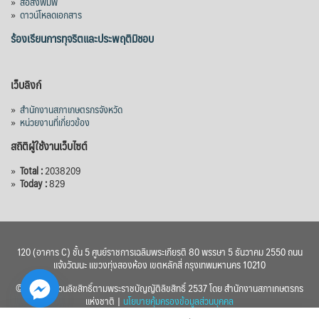
»
สื่อสิ่งพิมพ์
»
ดาวน์โหลดเอกสาร
ร้องเรียนการทุจริตและประพฤติมิชอบ
เว็บลิงก์
»
สำนักงานสภาเกษตรกรจังหวัด
»
หน่วยงานที่เกี่ยวข้อง
สถิติผู้ใช้งานเว็บไซต์
»
Total :
2038209
»
Today :
829
120 (อาคาร C) ชั้น 5 ศูนย์ราชการเฉลิมพระเกียรติ 80 พรรษา 5 ธันวาคม 2550 ถนน
แจ้งวัฒนะ แขวงทุ่งสองห้อง เขตหลักสี่ กรุงเทพมหานคร 10210
© 2560 สงวนลิขสิทธิ์ตามพระราชบัญญัติลิขสิทธิ์ 2537 โดย สำนักงานสภาเกษตรกร
แห่งชาติ |
นโยบายคุ้มครองข้อมูลส่วนบุคคล