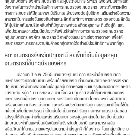
กลุ่มเกษตรกร องค์กรเกษตรกร และผู้ประกอบการ SMEs เพื่อเพิ่มโอกาสและ
ช่องทางในการจำหน่ายสินค้าทางการเกษตรของเกษตรกร ยกระดับการผลิต
ทางการเกษตรให้มีคุณภาพ มีปริมาณเพียงพอต่อผู้บริโภค เสริมสร้างขีดความ
สามารถในการแข่งขันของสินค้าและผลิตภัณฑ์ทางการเกษตร ตลอดจนผลักดัน
ให้ผู้บริโภคหันมาบริโภคสินค้าที่มีคุณภาพส่งผลดีต่อสุขภาพ กินดีอยู่ดี และ​
เพื่อประสานความร่วมมือประชาสัมพันธ์สินค้าทางการเกษตรของเกษตรกร
กลุ่มเกษตรกร องค์กรเกษตรกร วิสาหกิจชุมชน ผ่านช่องทางต่างๆ เพื่อให้
เกษตรกรสามารถกระจายสินค้าออกสู่ตลาดได้อย่างมีประสิทธิภาพมากที่สุด
สภาเกษตรกร​จังหวัด​ปทุมธานี​ ลงพื้นที่เก็บข้อมูลกลุ่ม
เกษตรกรที่ขึ้นทะเบียนองค์กร​
เมื่อวันที่ 3 ก.พ.2565 นางเศรษฐมณี ถิลา หัวหน้าสำนักงานสภา
เกษตรกรจังหวัดปทุมธานี พร้อมด้วยพนักงานสำนักงานสภาเกษตรกรจังหวัด
ปทุมธานี ลงพื้นที่เพื่อจัดเก็บข้อมูลกลุ่มวิสาหกิจชุมชนแปรรูปผลผลิตการเกษตร
แสงตะวัน หมู่ที่ 1 ต.กระแซง อ.สามโคก จ.ปทุมธานี ซึ่งได้ขึ้นทะเบียนองค์กร
เกษตรกรกับสำนักงานสภาเกษตรกรจังหวัดปทุมธานี โดยกลุ่มฯทำผลิตภัณฑ์
เครื่องนุ่งห่ม​ เครื่องแต่งกาย และเครื่องประดับจากวัสดุทางธรรมชาติ​โดยใช้ต้น
กล้วย​ในพื้นที่มาแปรรูปทำเป็นเส้นใย​ เป็นการนำวัสดุทางการเกษตรมาต่อยอด
แปรรูปให้เกิดมูลค่าเพิ่มและส่งเสริมเกษตรกรผู้ปลูกกล้วยในท้องถิ่น เป็นอัต
ลักษณ์ประจำถิ่นและเป็นหนึ่งเดียวในจังหวัดปทุมธานี​ และสามารถผลิต
ผลิตภัณฑ์​ได้ตามขนาดและรูปแบบตามคำสั่งลูกค้าที่ต้องการ โดยกลุ่มฯมีความ
ต้องการเครื่องมือในการช่วยผ่อนแรงในการประกอบอาชีพและด้านอื่นๆ​ซึ่งสภา