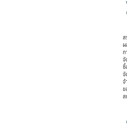
ส
ผ
ก
จั
ซื้
จั
จ้
ข
ส