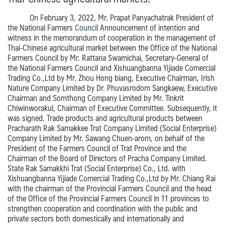
On February 3, 2022, Mr. Prapat Panyachatrak
President of
the National Farmers
Council
Announcement of intention and
witness in the memorandum of cooperation in the management of
Thai-Chinese agricultural market between the Office of the National
Farmers Council by Mr. Rattana Swamichai, Secretary-General of
the National Farmers Council and Xishuangbanna Yijiade Comercial
Trading Co.,Ltd by Mr. Zhou Hong biang, Executive Chairman, Irish
Nature Company Limited by Dr. Phuvasrodom Sangkaew, Executive
Chairman and Somthong Company Limited by Mr. Tinkrit
Chiwinworakul, Chairman of Executive Committee.
Subsequently, it
was signed.
Trade products and agricultural products between
Pracharath Rak Samakkee Trat Company Limited (Social Enterprise)
Company Limited by Mr. Sawang Chuen-arom, on behalf of the
President of the Farmers Council of Trat Province and the
Chairman of the Board of Directors of Pracha Company Limited.
State Rak Samakkhi Trat (Social Enterprise) Co., Ltd. with
Xishuangbanna Yijiade Comercial Trading Co.,Ltd by Mr.
Chiang Rai
with the chairman of the Provincial Farmers Council
and the head
of the Office of the Provincial Farmers Council in 11 provinces to
strengthen cooperation and coordination with the public and
private sectors both domestically and internationally
and