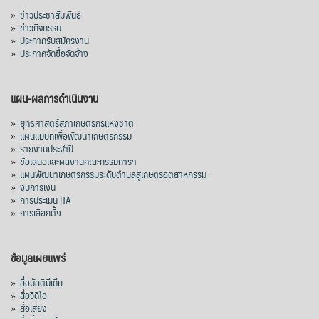
»
ข่าวประชาสัมพันธ์
»
ข่าวกิจกรรม
»
ประกาศรับสมัครงาน
»
ประกาศจัดซื้อจัดจ้าง
แผน-ผลการดำเนินงาน
»
ยุทธศาสตร์สภาเกษตรกรแห่งชาติ
»
แผนแม่บทเพื่อพัฒนาเกษตรกรรม
»
รายงานประจำปี
»
ข้อเสนอและผลงานคณะกรรมการฯ
»
แผนพัฒนาเกษตรกรรมระดับตำบลสู่เกษตรอุตสาหกรรม
»
งบการเงิน
»
การประเมิน ITA
»
การเลือกตั้ง
ข้อมูลเผยแพร่
»
สื่อมัลติมีเดีย
»
สื่อวิดีโอ
»
สื่อเสียง